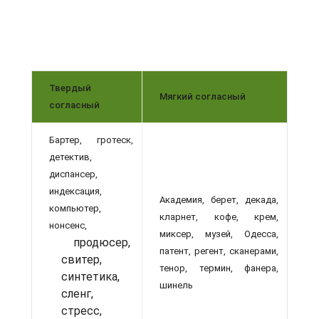
Твердый
Мягкий согласный
согласный
Бартер, гротеск,
детектив,
диспансер,
индексация,
Академия, берет, декада,
компьютер,
кларнет, кофе, крем,
нонсенс,
миксер, музей, Одесса,
продюсер,
патент, регент, сканерами,
свитер,
тенор, термин, фанера,
синтетика,
шинель
сленг,
стресс,