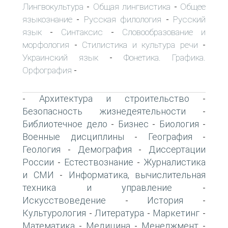
Лингвокультура
Общая лингвистика
Общее
-
-
языкознание
Русская филология
Русский
-
-
язык
Синтаксис
Словообразование и
-
-
морфология
Стилистика и культура речи
-
-
Украинский язык
Фонетика. Графика.
-
Орфография
-
Архитектура и строительство
-
-
Безопасность жизнедеятельности
-
Библиотечное дело
Бизнес
Биология
-
-
-
Военные дисциплины
География
-
-
Геология
Демография
Диссертации
-
-
России
Естествознание
Журналистика
-
-
и СМИ
Информатика, вычислительная
-
техника и управление
-
Искусствоведение
История
-
-
Культурология
Литература
Маркетинг
-
-
-
Математика
Медицина
Менеджмент
-
-
-