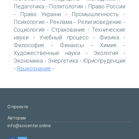
Педагогика
Политология
Право России
-
-
Право України
Промышленность
-
-
-
Психология
Реклама
Религиоведение
-
-
-
Социология
Страхование
Технические
-
-
науки
Учебный процесс
Физика
-
-
-
Философия
Финансы
Химия
-
-
-
Художественные науки
Экология
-
-
Экономика
Энергетика
Юриспруденция
-
-
Языкознание
-
-
О проекте
Авторам
info@scicenter.online