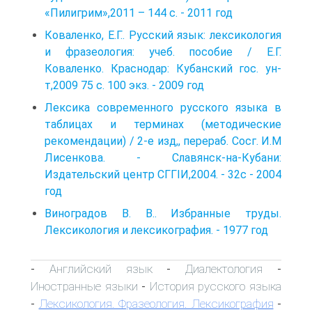
«Пилигрим»,2011 – 144 с. - 2011 год
Коваленко, Е.Г.. Русский язык: лексикология
и фразеология: учеб. пособие / Е.Г.
Коваленко. Краснодар: Кубанский гос. ун-
т,2009 75 с. 100 экз. - 2009 год
Лексика современного русского языка в
таблицах и терминах (мето­дические
рекомендации) / 2-е изд,, перераб. Сосг. И.М
Лисенкова. - Славянск-на-Кубани:
Издательский центр СГГІИ,2004. - 32с - 2004
год
Виноградов В. В.. Избранные труды.
Лексикология и лексикография. - 1977 год
Английский язык
Диалектология
-
-
-
Иностранные языки
История русского языка
-
Лексикология. Фразеология. Лексикография
-
-