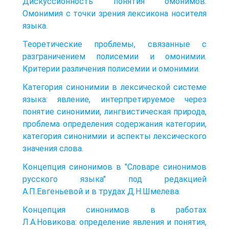
Дискуссионность понятия омонимов.
Омонимия с точки зрения лексикона носителя
языка.
Теоретические проблемы, связанные с
разграничением полисемии и омонимии.
Критерии различения полисемии и омонимии.
Категория синонимии в лексической системе
языка: явление, интерпретируемое через
понятие синонимии, лингвистическая природа,
проблема определения содержания категории,
категория синонимии и аспекты лексического
значения слова.
Концепция синонимов в "Словаре синонимов
русского языка" под редакцией
А.П.Евгеньевой и в трудах Д.Н.Шмелева.
Концепция синонимов в работах
Л.А.Новикова: определение явления и понятия,