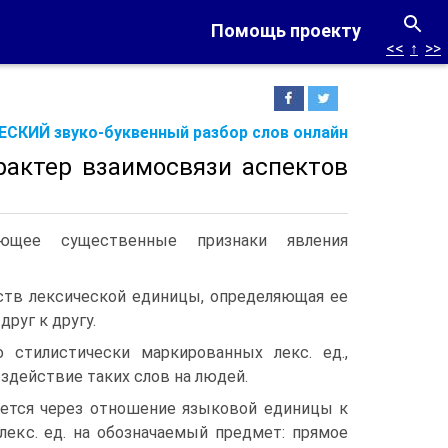
Помощь проекту
<<
↑
>>
СКИЙ звуко-буквенный разбор слов онлайн
рактер взаимосвязи аспектов
ающее существенные признаки явления
йств лексической единицы, определяющая ее
руг к другу.
стилистически маркированных лекс. ед.,
оздействие таких слов на людей.
ляется через отношение языковой единицы к
лекс. ед. на обозначаемый предмет: прямое