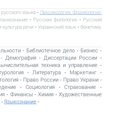
 русского языка
Лексикология. Фразеология.
-
языкознание
Русская филология
Русский
-
-
 культура речи
Украинский язык
Фонетика.
-
-
ельности
Библиотечное дело
Бизнес
-
-
-
Демография
Диссертации России
-
-
-
вычислительная техника и управление
-
турология
Литература
Маркетинг
-
-
-
тология
Право России
Право України
-
-
-
едение
Социология
Страхование
-
-
-
ия
Финансы
Химия
Художественные
-
-
-
Языкознание
-
-