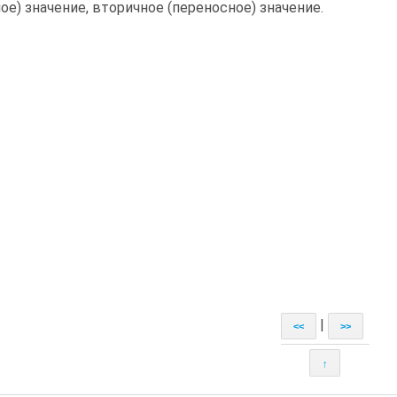
ное) значение, вторичное (переносное) значение.
|
<<
>>
↑