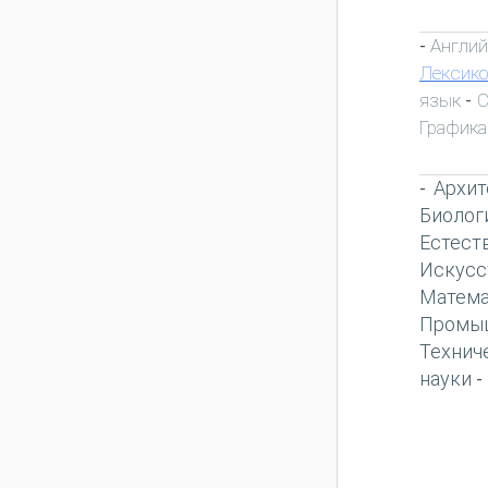
Англий
-
Лексик
язык
С
-
Графика
Архит
-
Биолог
Естест
Искусс
Матема
Промы
Технич
науки
-