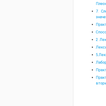
Плеон
7. С
значе
Практ
Спосо
2. Ле
Лекси
5.Лек
Лабор
Практ
Прак
втор