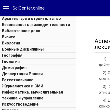
SciCenter.online
Архитектура и строительство
Безопасность жизнедеятельности
Библиотечное дело
Бизнес
Аспе
Биология
лекси
Военные дисциплины
География
1)
Геология
дейст
Демография
2) 
Диссертации России
место
Естествознание
Журналистика и СМИ
3) 
Информатика, вычислительная
отнош
техника и управление
4) 
Искусствоведение
конкр