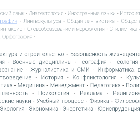
ский язык
Диалектология
Иностранные языки
История
-
-
-
ография
Лингвокультура
Общая лингвистика
Общее 
-
-
-
интаксис
Словообразование и морфология
Стилистика и
-
-
. Орфография
-
ектура и строительство
Безопасность жизнедеят
-
ия
Военные дисциплины
География
Геология
-
-
-
вознание
Журналистика и СМИ
Информатика, 
-
-
твоведение
История
Конфликтология
Куль
-
-
-
тика
Медицина
Менеджмент
Педагогика
Поли
-
-
-
-
шленность
Психология
Реклама
Религиов
-
-
-
еские науки
Учебный процесс
Физика
Философ
-
-
-
Экология
Экономика
Энергетика
Юриспруденция
-
-
-