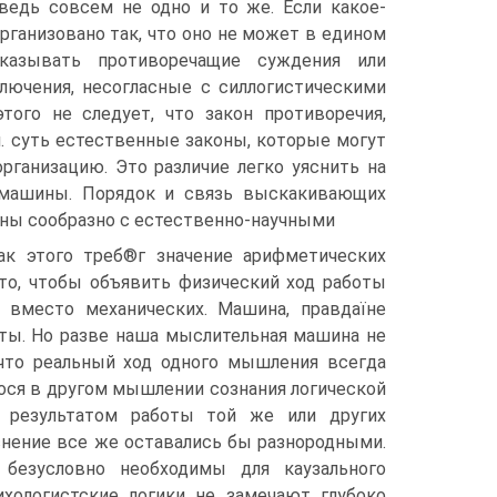
ведь совсем не одно и то же. Если какое-
рганизовано так, что оно не может в едином
казывать противоречащие суждения или
лючения, несогласные с силлогистическими
того не следует, что закон противоречия,
 п. суть естественные законы, которые могут
рганизацию. Это различие легко уяснить на
 машины. Порядок и связь выскакивающих
ны сообразно с естественно-научными
как этого треб®г значение арифметических
то, чтобы объявить физический ход работы
 вместо механических. Машина, правдаїне
оты. Но разве наша мыслительная машина не
что реальный ход одного мышления всегда
ося в другом мышлении сознания логической
результатом работы той же или других
снение все же оставались бы разнородными.
безусловно необходимы для каузального
ихологистские логики не замечают глубоко