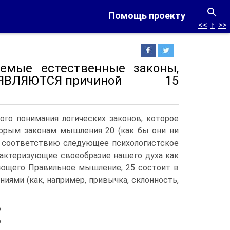
Помощь проекту
<<
↑
>>
емые естественные законы,
вии ЯВЛЯЮТСЯ причиной 15
ого понимания логических законов, которое
орым законам мышления 20 (как бы они ни
у соответствию следующее психологистское
рактеризующие своеобразие нашего духа как
яющего Правильное мышление, 25 состоит в
иями (как, например, привычка, склонность,
о
о