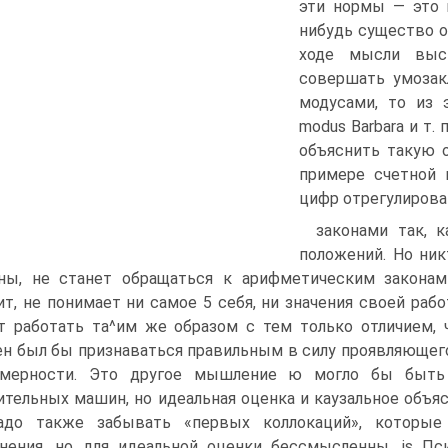
эти нормы — это 
нибудь существо о
ходе мысли выс
совершать умозак
модусами, то из э
modus Barbara и т.
объяснить такую о
примере счетной
цифр отрегулирова
законами так, 
положений. Но ник
ы, не станет обращаться к арифметическим законам
т, не понимает ни самое 5 себя, ни значения своей раб
 работать та^им же образом с тем только отличием, 
н был бы признаваться правильным в силу проявляющег
омерности. Это другое мышление ю могло бы быть 
тельных машин, но идеальная оценка и каузальное объя
адо также забывать «первых коллокаций», которые 
нения, но для идеальной оценки бессмысленны, is Пс