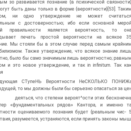
ым зо развивается познание {в психической связности
 могут быть даны только в форме {вероятности}[53]. Таки
зом, ни одно утверждение не может считатьс
ильным с достоверностью; ибо если основной меро
ой правильности является вероятность, то он
адывает печать простой вероятности на всякое 3
ние. Мы стояли бы в этом случае перед самым крайни
билизмом. Также утверждение, что всякое знание лиш
тно, было бы само значимым лишь вероятностно; равны
ом и это новое утверждение, и так in infinitum. Так ка
ая
едующая СТупеНЬ Вероятности НеСКОЛЬКО ПОНИЖа
дущей, то мы должны были бы серьезно опасаться за це
ться, что степени вероят^ости этих бесконечных ря
ктер «фундаментальных рядов» Кантора, и именно та
тности оцениваемого познания будет {реальным чис- 5 
твия, разумеется, устраняются, если принять законы мыш