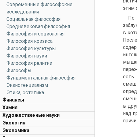
{логи
Современные философские
этим 
исследования
По-
Социальная философия
заблу
Средневековая философия
в кот
Философия и социология
После
Философия кризиса
содер
Философия культуры
интел
Философия науки
мышл
Философия религии
переж
Философы
есть 
Фундаментальная философия
смеш
Экзистенциализм
опред
Этика, эстетика
смеше
Финансы
в дру
Химия
над п
Художественные науки
причи
Экология
Экономика