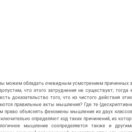
мы можем обладать очевидным усмотрением причинных 
допустим, что этого затруднения не существует; тогд
есть доказательство того, что из чистого действия этих
аются правильные акты мышления? Где те {дескриптивны
м право объяснять феномены мышления из двух классов 
сключительно определяют ход таких причинений, из кото
алогичное мышление соопределяется также и другим