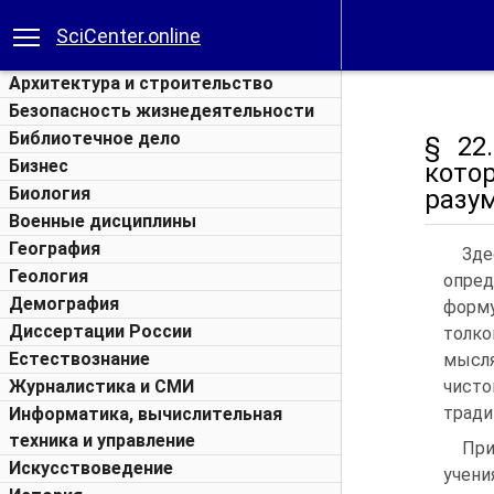
SciCenter.online
Архитектура и строительство
Безопасность жизнедеятельности
Библиотечное дело
§ 22
Бизнес
кото
Биология
разу
Военные дисциплины
География
Зде
Геология
опред
Демография
форму
Диссертации России
толко
Естествознание
мысля
Журналистика и СМИ
чисто
тради
Информатика, вычислительная
техника и управление
При
Искусствоведение
учени