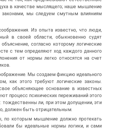
 духа в качестве мыслящего; наше мышление
ми законами, мы следуем смутным влияниям
соображения. Из опыта известно, что люди,
ный в своей области, обыкновенно судят
 объяснение, согласно которому логические
сте с тем определяют ход каждого данного
лонения от нормы легко относятся на счет
иков.
соображение. Мы создаем фикцию идеального
ом, как этого требуют логические законы.
т свое объясняющее основание в известных
уют процесс психических переживаний этого
ю: тождественны ли, при этом допущении, эти
о, должен быть отрицательным.
ы, по которым мышление должно протекать
ебовали бы идеальные нормы логики, и сами