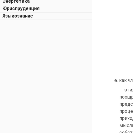
Энергетика
Юриспруденция
Языкознание
е. как ч
эти
поощ
пред
проце
прихо
мысля
собст