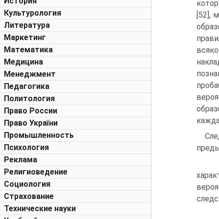
История
котор
Культурология
[52],
Литература
обра
Маркетинг
прав
Математика
всяк
Медицина
накл
позна
Менеджмент
проба
Педагогика
вероя
Политология
образ
Право России
кажд
Право України
Промышленность
Сл
Психология
преды
Реклама
дея
Религиоведение
хара
Социология
вероя
Страхование
следс
Технические науки