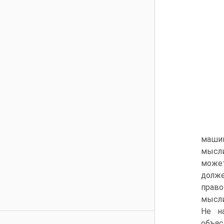
машин
мысли
может
долже
прав
мысли
Не н
объяс