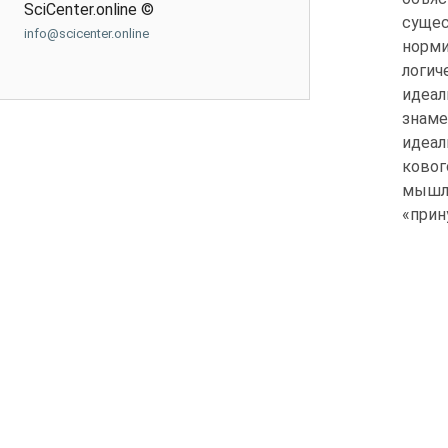
SciCenter.online ©
суще
info@scicenter.online
норм
логич
идеа
знаме
идеал
ково
мышле
«прин