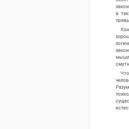
закон
в так
привыч
Кон
хоро
логич
закон
мышле
смутн
Что
челов
Разум
психо
сущес
естес