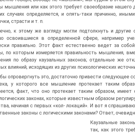
ы мышления или как этого требует своеобразие нашего
их случаях определяется, и опять-таки причинно, ины
ки, страсти и т. п.
ечно, к этому же взгляду могли подтолкнуть и другие 
шо освоившиеся в определенной сфере, например уче
ески правильно. Этот факт естественно ведет за собой
ы, по которым измеряется правильность мышления, вме
ния по образу каузальных законов; отдельные же отк
ых влияний, исходящих из других психологических источн
бы опровергнуть это, достаточно привести следующее 
ека, у которого все мышление протекает таким образ
еется, факт, что оно протекает таким образом, имее
логических законах, которые известным образом регулир
тва, начиная с первых «кол- локаций». И вот я спрашива
твенные законы с логическими законами? Ответ, очевидн
Каузальные закон
так, как этого тр