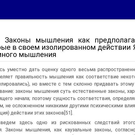
. Законы мышления как предполага
рые в своем изолированном дейст
много мышления
сь уместно дать оценку одного весьма распространенн
еляет правильность мышления как соответствие некот
лировались), но вместе с тем склонно придавать этом
вание: законы мышления суть естественные законы, ха
щего начала; поэтому сущность соответствия, определ
м, не осложненном никакими другими психическими влиян
ция) действии этих законов[51].
ведем здесь одно из рискованных следствий этог
я. Законы мышления, как каузальные законы, согласн