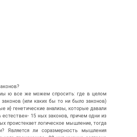
законов?
а мы ю все же можем спросить: где в целом
 законов (или каких бы то ни было законов)
е и} генетические анализы, которые давали
естествен- 15 ных законов, причем одни из
рых проистекает логическое мышление, тогда
и? Является ли соразмерность мышления