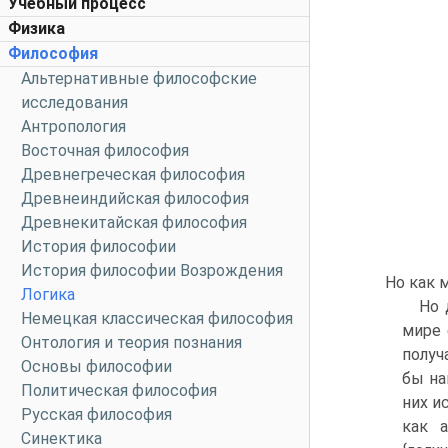
Учебный процесс
Физика
Философия
Альтернативные философские
исследования
Антропология
Восточная философия
Древнегреческая философия
Древнеиндийская философия
Древнекитайская философия
История философии
История философии Возрождения
Но как 
Логика
Но 
Немецкая классическая философия
мире 
Онтология и теория познания
получ
Основы философии
бы на
Политическая философия
них и
Русская философия
как 
Синектика