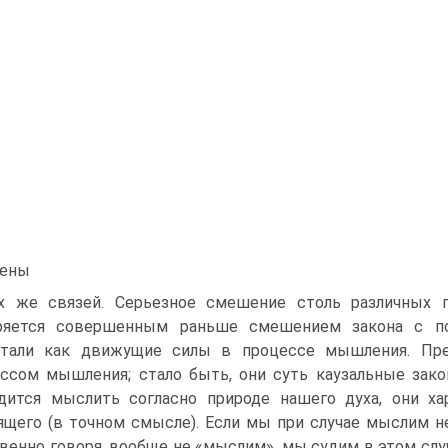
лены
х же связей. Серьезное смешение столь различных
ряется совершенным раньше смешением закона с по
стали как движущие силы в процессе мышления. Пред
ссом мышления; стало быть, они суть каузальные зак
дится мыслить согласно природе нашего духа, они ха
щего (в точном смысле). Если мы при случае мыслим не 
венно говоря, вообще не «мыслим», мы судим в этом слу