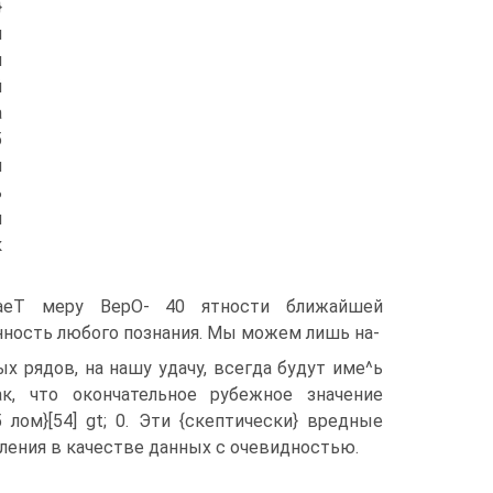
}
м
я
й
а
5
м
ь
м
к
еТ меру ВерО- 40 ятности ближайшей
нность любого познания. Мы можем лишь на-
дов, на нашу удачу, всегда будут име^ь
к, что окончательное рубежное значение
лом}[54] gt; 0. Эти {скептически} вредные
ления в качестве данных с очевидностью.