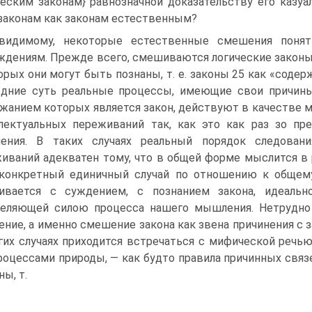
ческим законам} равнозначной доказательству его казуа
законам как законам естественным?
видимому, некоторые естественные смешения понят
ждениям. Прежде всего, смешиваются логические законы 
орых они могут быть познаны, т. е. законы 25 как «соде
дние суть реальные процессы, имеющие свои причины 
жанием которых является закон, действуют в качестве
лектуальных переживаний так, как это как раз зо пр
ения. В таких случаях реальный порядок следовани
иваний адекватен тому, что в общей форме мыслится в 
конкретный единичный случай по отношению к общему
ивается с суждением, с познанием закона, идеальн
еляющей силою процесса нашего мышления. Нетрудно 
ние, а именно смешение закона как звена причинения с з
гих случаях приходится встречаться с мифической речью
роцессами природы, — как будто правила причинных связ
ны, т.