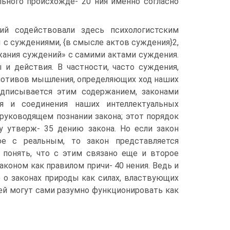
льного происхожде- 20 ния именно согласно
ий содействовали здесь психологистским
с суждениями, {в смысле актов суждения}2,
ржания суждений» с самими актами суждения.
и действия. В частности, часто суждения,
 мотивов мышления, определяющих ход наших
едписывается этим содержанием, законами
я и соединения наших интеллектуальных
руководящем познании закона; этот порядок
 утверж- 35 дению закона. Но если закон
ое с реальным, то закон представляется
понять, что с этим связано еще и второе
аконом как правилом причи- 40 нения. Ведь и
 о законах природы как силах, властвующих
ей могут сами разумно функционировать как