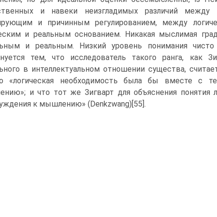
ственных и навеки неизгладимых различий между
ирующим и причинным регулированием, между логиче
еским и реальным основанием. Никакая мыслимая гра
льным и реальным. Низкий уровень понимания чисто
нуется тем, что исследователь такого ранга, как 
ьного в интеллектуальном отношении существа, считае
го «логическая необходимость была бы вместе с те
нию»; и что тот же Зигварт для объяснения понятия л
уждения к мышлению» (Denkzwang)[55].