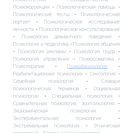
Психокоррекция
Психологическая помощь
-
-
Психологические тесты
Психологический
-
портрет
Психологическое исследование
-
личности
Психологическое консультирование
-
Психология девиантного поведения
-
-
Психология и педагогика
Психология общения
-
Психология рекламы
Психология труда
-
-
-
Психология управления
Психосоматика
-
-
Психотерапия
Психофизиология
-
-
Реабилитационная психология
Сексология
-
-
Семейная психология
Словари
-
психологических терминов
Социальная
-
психология
Специальная психология
-
-
Сравнительная психология, зоопсихология
-
Экономическая психология
-
Экспериментальная психология
-
Экстремальная психология
Этническая
-
психология
Юридическая психология