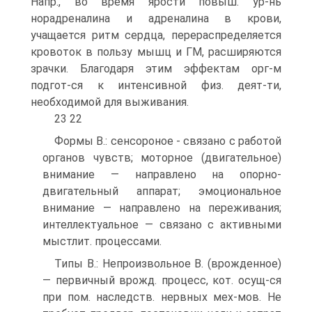
Напр., во время ярости повыш. ур-нь
норадреналина и адреналина в крови,
учащается ритм сердца, перераспределяется
кровоток в пользу мышц и ГМ, расширяются
зрачки. Благодаря этим эффектам орг-м
подгот-ся к интенсивной физ. деят-ти,
необходимой для выживания.
23 22
Формы В.: сенсороное - связано с работой
органов чувств; моторное (двигательное)
внимание — направлено на опорно-
двигательный аппарат; эмоциональное
внимание — направлено на переживания;
интеллектуальное — связано с активными
мыстлит. процессами.
Типы В.: Непроизвольное В. (врожденное)
— первичный врожд. процесс, кот. осущ-ся
при пом. наследств. нервных мех-мов. Не