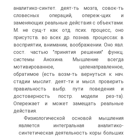
аналитико-синтет. деят-ть мозга, совок-ть
словесных операций, опереж-щих и
заменяющих реальные действия с объектами.
М. не сущ-т как отд. псих. процесс, оно
присутств. во всех др. познав. процессах: в
восприятии, внимании, воображении. Оно явл.
сост. частью "принятия решения" функц.
системы Анохина. Мышление всегда
мотивированное, целенаправленное,
обратимое (есть возм-ть вернуться к нач.
стадии мыслит. деят-ти и мысл. проверить
правильность выбр. пути поведения и
достоверность постр. модели рез-та).
Опережает и может замещать реальные
действия.
Физиологической основой мышления
является интегральная аналитико-
синтетическая деятельность коры больших