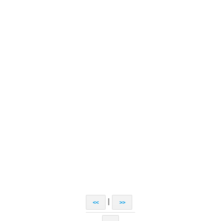
|
<<
>>