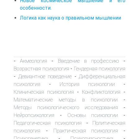
Новое космическое мышление и его
особенности.
Логика как наука о правильном мышлении
Акмеология
Введение в профессию
-
-
-
Возрастная психология
Гендерная психология
-
Девиантное поведение
Дифференциальная
-
-
психология
История психологии
-
-
Клиническая психология
Конфликтология
-
-
Математические методы в психологии
-
Методы психологического исследования
-
Нейропсихология
Основы психологии
-
-
Педагогическая психология
Политическая
-
психология
Практическая психология
-
-
Психогенетика
Психодиагностика
-
-