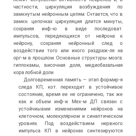
частности, циркуляция возбуждения по
замкнутым нейронным цепям. Счтается, что в
замкн. цепочках циркуляция длится минуты,
сохраняя инф-ю в виде последоват.
импульсов, передяющихся от нейрона к
нейрону, сохраняя нейронный след о
воздействии того или иного раздраж-ля на
орг-м в прошлом. Основные структуры мозга:
гиппокамы, височная доля, медиобазальная
кора лобной доли
Долговременная память — этап формир-я
следа КП, кот. переходит в устойчивое
состояние, время ее не ограничено, так же
как и объем инф-и. Мех-м ДП связан с
устойчиывми изменениями нейронов на
клеточном, молекулярном и синаптическом
уровнях. Под воздействием нервного
импульса КП в нейронах синтезируются