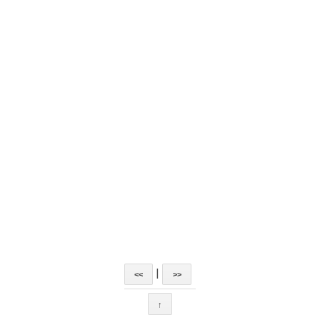
|
<<
>>
↑