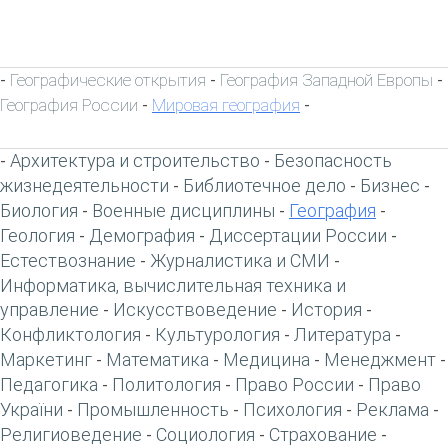
Географические открытия
География Западной Европы
-
-
-
География России
Мировая география
-
-
Архитектура и строительство
Безопасность
-
-
жизнедеятельности
Библиотечное дело
Бизнес
-
-
-
Биология
Военные дисциплины
География
-
-
-
Геология
Демография
Диссертации России
-
-
-
Естествознание
Журналистика и СМИ
-
-
Информатика, вычислительная техника и
управление
Искусствоведение
История
-
-
-
Конфликтология
Культурология
Литература
-
-
-
Маркетинг
Математика
Медицина
Менеджмент
-
-
-
-
Педагогика
Политология
Право России
Право
-
-
-
України
Промышленность
Психология
Реклама
-
-
-
-
Религиоведение
Социология
Страхование
-
-
-