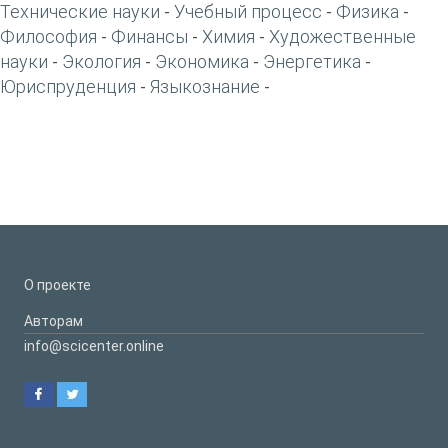
Технические науки
Учебный процесс
Физика
-
-
-
Философия
Финансы
Химия
Художественные
-
-
-
науки
Экология
Экономика
Энергетика
-
-
-
-
Юриспруденция
Языкознание
-
-
О проекте
Авторам
info@scicenter.online