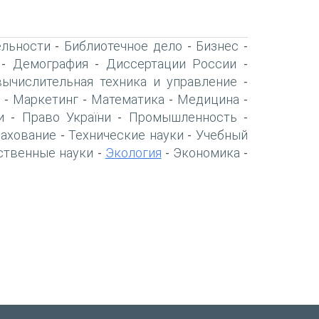
ельности
Библиотечное дело
Бизнес
-
-
-
Демография
Диссертации России
-
-
-
вычислительная техника и управление
-
Маркетинг
Математика
Медицина
-
-
-
-
и
Право України
Промышленность
-
-
-
рахование
Технические науки
Учебный
-
-
ственные науки
Экология
Экономика
-
-
-