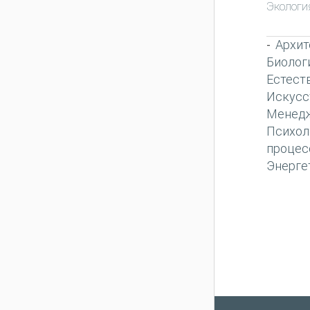
Экологи
Архит
-
Биолог
Естест
Искусс
Менед
Психол
процес
Энерге