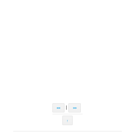
|
<<
>>
↑