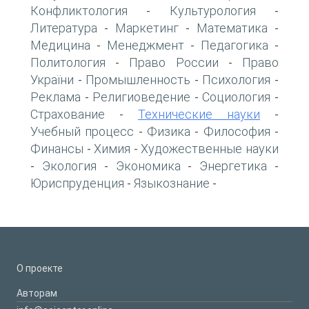
Конфликтология
Культурология
-
-
Литература
Маркетинг
Математика
-
-
-
Медицина
Менеджмент
Педагогика
-
-
-
Политология
Право России
Право
-
-
України
Промышленность
Психология
-
-
-
Реклама
Религиоведение
Социология
-
-
-
Страхование
Технические науки
-
-
Учебный процесс
Физика
Философия
-
-
-
Финансы
Химия
Художественные науки
-
-
Экология
Экономика
Энергетика
-
-
-
-
Юриспруденция
Языкознание
-
-
О проекте
Авторам