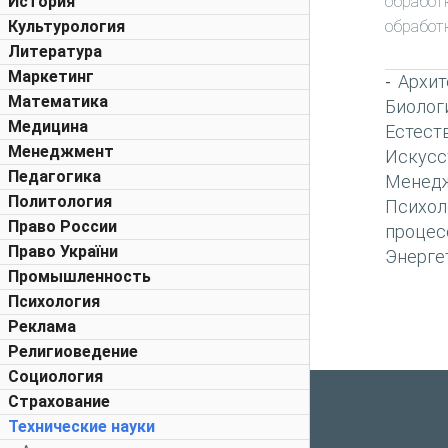
обработ
История
обработ
Культурология
Литература
Маркетинг
Архит
-
Математика
Биолог
Медицина
Естест
Менеджмент
Искусс
Педагогика
Менед
Политология
Психол
Право России
процес
Право України
Энерге
Промышленность
Психология
Реклама
Религиоведение
Социология
Страхование
Технические науки