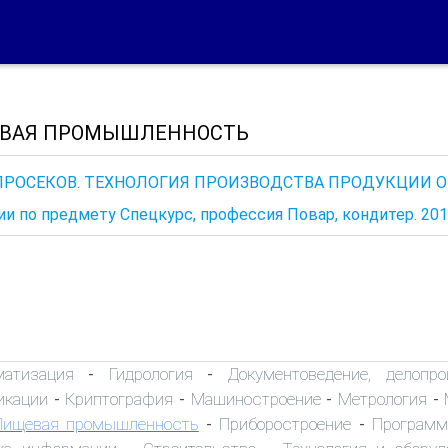
ВАЯ ПРОМЫШЛЕННОСТЬ
 ПРОСЕКОВ. ТЕХНОЛОГИЯ ПРОИЗВОДСТВА ПРОДУКЦИИ ОБ
и по предмету Спецкурс, профессия Повар, кондитер. 20
матизация
Гидрология
Документоведение, делопро
-
-
икации
Криптография
Машиностроение
Метрология
-
-
-
-
Пищевая промышленность
Приборостроение
Программ
-
-