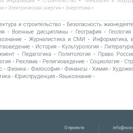
ка информации
Строительство
Технология и оборуд
-
-
ки
Электрическая энергия
Энергетика
-
-
-
ектура и строительство
Безопасность жизнедеят
-
ия
Военные дисциплины
География
Геология
-
-
-
вознание
Журналистика и СМИ
Информатика, 
-
-
твоведение
История
Культурология
Литература
-
-
-
жмент
Педагогика
Политология
Право Росси
-
-
-
огия
Реклама
Религиоведение
Социология
Ст
-
-
-
-
с
Физика
Философия
Финансы
Химия
Художе
-
-
-
-
-
тика
Юриспруденция
Языкознание
-
-
-
О проекте
info@scice