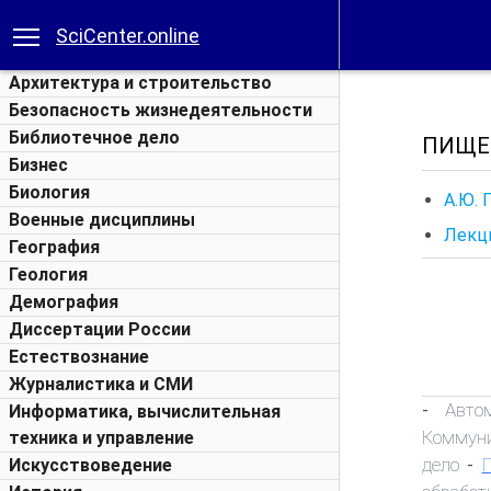
SciCenter.online
Архитектура и строительство
Безопасность жизнедеятельности
Библиотечное дело
ПИЩЕ
Бизнес
Биология
А.Ю.
Военные дисциплины
Лекци
География
Геология
Демография
Диссертации России
Естествознание
Журналистика и СМИ
Авто
-
Информатика, вычислительная
Коммун
техника и управление
дело
Искусствоведение
-