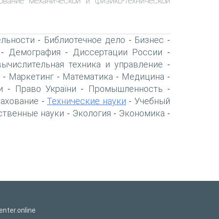
ование механической и физико-технической
ельности
Библиотечное дело
Бизнес
-
-
-
Демография
Диссертации России
-
-
-
вычислительная техника и управление
-
Маркетинг
Математика
Медицина
-
-
-
-
и
Право України
Промышленность
-
-
-
рахование
Технические науки
Учебный
-
-
ственные науки
Экология
Экономика
-
-
-
nter.online