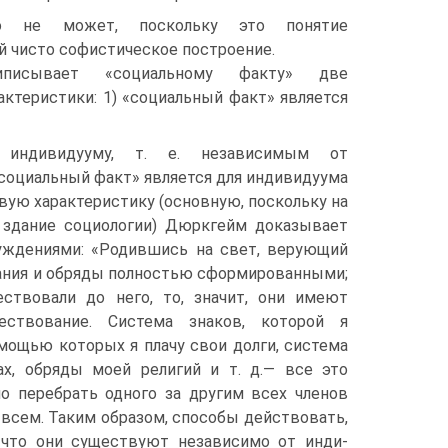
то не может, поскольку это понятие
й чисто софистическое построение.
писывает «социальному факту» две
ктеристики: 1) «социальный факт» является
индивидууму, т. е. независимым от
«социальный факт» является для индивидуума
вую характеристику (основную, поскольку на
 здание социологии) Дюркгейм доказывает
ж­дениями: «Родившись на свет, верующий
ания и об­ряды полностью сформированными;
ствовали до него, то, значит, они имеют
ествование. Система знаков, которой я
мощью которых я плачу свои долги, система
х, обряды моей религий и т. д.— все это
о перебрать одного за другим всех членов
всем. Таким образом, способы действовать,
что они существуют независимо от инди­