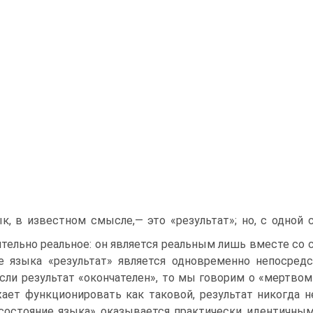
зык, в известном смысле,— это «результат»; но, с одной
тельно реальное: он является реальным лишь вместе со
е языка «результат» является одновременно непосред
Если результат «окончателен», то мы говорим о «мертвом
ает функционировать как таковой, резуль­тат никогда 
состояние языка» оказывается практически иден­тичны