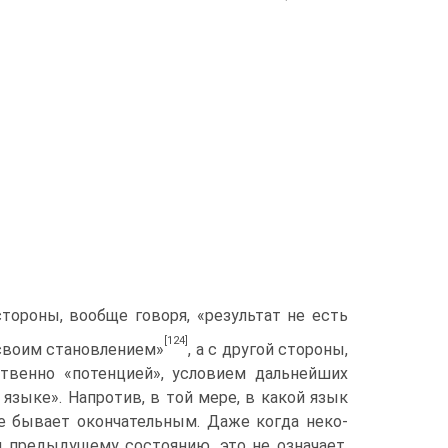
 стороны, вообще говоря, «результат не есть
[124]
 своим становлением»
, а с другой стороны,
ственно «потенцией», условием дальнейших
 языке». Напротив, в той мере, в какой язык
не бывает окончательным. Даже когда неко­
м предыдущему состоянию, это не означает,