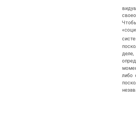
видуа
своео
Чтобы
«соци
систе
поско
деле,
опре
момен
либо 
поско
незав