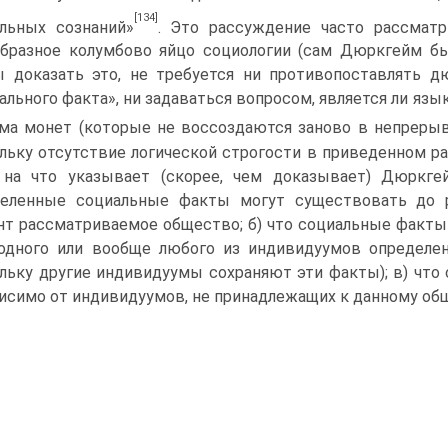
[134]
льных сознаний»
. Это рассуждение часто рассматр
бразное колумбово яйцо со­циологии (сам Дюркгейм бы
 доказать это, не требуется ни противопоставлять д
ального факта», ни задавать­ся вопросом, является ли язы
ма монет (которые не воссоздаются заново в непрерыв
льку отсутствие ло­гической строгости в приведенном ра
 на что указывает (скорее, чем доказывает) Дюркге
деленные со­циальные факты могут существовать до 
т рассматриваемое общество; б) что социальные факты
одного или вообще любого из индивидуумов определенн
льку другие индивидуумы сохраняют эти факты); в) чт
исимо от индивидуумов, не принадлежащих к данному об