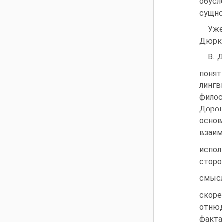
обусл
сущно
Уже
Дюркг
В. 
понят
линг
филос
Дорош
осно
взаим
испол
стор
смысл
скоре
отнюд
факта