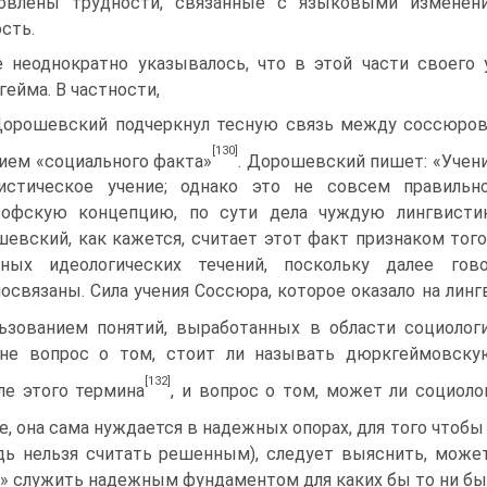
овлены трудности, связанные с языковыми изменения
сть.
 неоднократно указывалось, что в этой части своего
ейма. В частности,
Дорошевский подчеркнул тесную связь между соссюров
[130]
ием «социального факта»
. Дорошевский пишет: «Учен
вистическое учение; однако это не совсем правильн
офскую концепцию, по сути дела чуждую лингвистик
евский, как кажется, считает этот факт признаком тог
вных идеологических те­чений, поскольку далее гов
освязаны. Сила учения Соссюра, которое оказало на линг
ьзованием понятий, выработанных в области социологи
оне вопрос о том, стоит ли называть дюркгеймовск
[132]
е этого термина
, и вопрос о том, может ли социоло
е, она сама нуждается в надежных опорах, для того чтобы 
ь нельзя считать решенным), следует выяснить, може
» служить надежным фундаментом для каких бы то ни бы