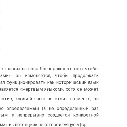
и
я
,
й
к
т
н
ь
о
 головы на ноги. Язык далек от того, чтобы
дами»; он изменяется, чтобы продолжать
ал функционировать как историче­ский язык
 является «мертвым языком», хотя он может
против, «живой язык не стоит на месте, он
­но определяемый (а не определенный раз
ным, а не­прерывно создается конкретной
ма» и «потен­ция» некоторой evlgyeia (ср.