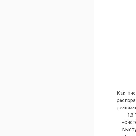
Как пис
распоря
реализа
1.3
«сист
выст