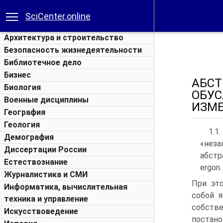
SciCenter.online
Архитектура и строительство
Безопасность жизнедеятельности
Библиотечное дело
Бизнес
АБСТ
Биология
ОБУС
Военные дисциплины
ИЗМ
География
Геология
1.1
Демография
«неза
Диссертации России
абстр
Естествознание
ergon.
Журналистика и СМИ
При эт
Информатика, вычислительная
собой я
техника и управление
собстве
Искусствоведение
постан