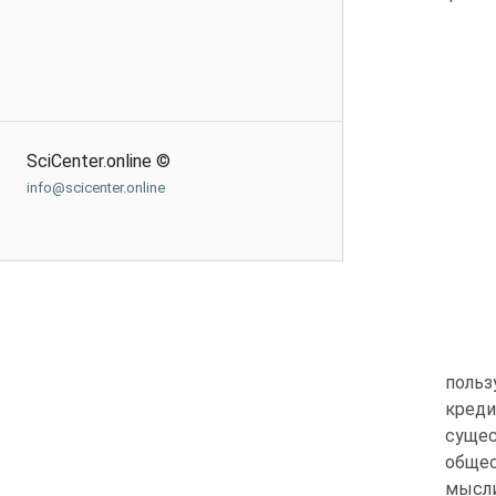
SciCenter.online ©
info@scicenter.online
польз
креди
сущес
общес
мысл