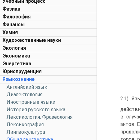
Учебный процесс
Физика
Философия
Финансы
Химия
Художественные науки
Экология
Экономика
Энергетика
Юриспруденция
Языкознание
Английский язык
Диалектология
2.1). Я
Иностранные языки
действи
История русского языка
в случа
Лексикология. Фразеология.
актов. 
Лексикография
продолж
Лингвокультура
торое «
Общая лингвистика