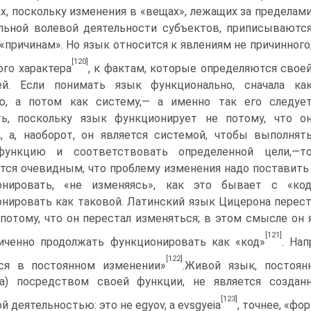
х, поскольку изменения в «вещах», лежащих за пределам
льной волевой деятельности субъектов, приписыва­ютс
«причинам». Но язык относится к явлениям не причинного
[120]
ого характера
, к фактам, которые определяются свое
ей. Если понимать язык функ­ционально, сначала ка
ю, а потом как систему,— а именно так его следуе
ь, поскольку язык функ­ционирует не потому, что о
, а, наоборот, он яв­ляется системой, чтобы выполнят
ункцию и соот­ветствовать определенной цели,—т
тся очевидным, что проблему изменения надо поставить с
онировать, «не изменя­ясь», как это бывает с «ко
нировать как таковой. Латинский язык Цицерона перест
потому, что он перестал изменяться; в этом смысле он
[121]
иченно продолжать функционировать как «код»
. На
[122]
тся в постоянном изменении»
.Живой язык, постоян
да) по­средством своей функции, не является создан
[123]
й деятельностью: это не egyov, a evsgyeia
, точнее, «фор