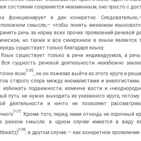
­ное состояние сохраняется неизменным; оно просто с до
ык функ­ционирует и дан конкретно. Следовательно,
положном смысле,— чтобы понять механизм языкового 
принять речь за норму всех прочих проявлений речевой д
ическое, но также и все синхронное в языке является т
ередь существует только благодаря языку.
. Язык существует только в речи индивидуумов, а реч
 Вся сущность речевой деятельности неизбежно заклю
[126]
точно ясно
, но он пожелал выйти из этого круга и реш
тов старого спора между аномалистами и аналогистами, 
 избежать подвижности, изменчи вости и «неоднородн
ый путь: не нужно выходить из указанного круга, потому
вой деятельности и ничто не позволяет рассматри­
[127]
чного
. Кроме того, перед нами отнюдь не порочный кр
в разном смысле: в одном случае имеется в виду язы
[128]
hbesitz)
; в другом случае — как конкретное проявление