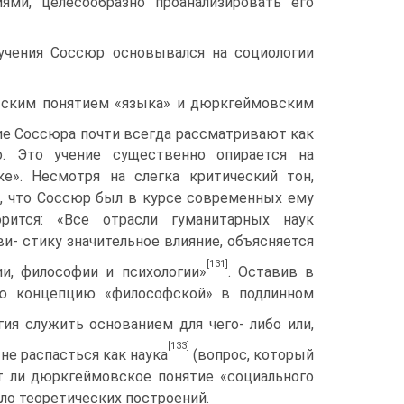
ми, целесообразно проанализи­ровать его
 учения Соссюр основывался на социологии
ским по­нятием «языка» и дюркгеймовским
ие Соссюра почти всегда рассматривают как
о. Это учение существенно опирается на
е». Несмотря на слегка критический тон,
о, что Соссюр был в курсе современных ему
орится: «Все отрасли гуманитарных наук
ви- стику значительное влияние, объясняется
[131]
и, философии и психологии»
. Оставив в
ую концепцию «философской» в подлинном
гия служить основанием для чего- либо или,
[133]
не распасться как наука
(вопрос, который
т ли дюркгеймовское понятие «социального
ло теоретических построений.