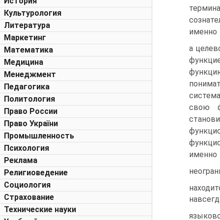
История
термина
Культурология
сознате
Литература
именно 
Маркетинг
а целев
Математика
функци
Медицина
функци
Менеджмент
понимат
Педагогика
система
Политология
свою ф
Право России
станови
Право України
функци
Промышленность
функцио
Психология
именно 
Реклама
неогран
Религиоведение
Социология
находи
Страхование
навсег
Технические науки
языково