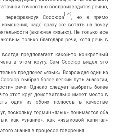
­статочной точностью воспроизводится речью,
[125]
— перефрази­руя Соссюра
, но в прямо
изменения, надо сразу же встать на почву
еятельности (включая «язык»). Не только все
аковым только благодаря речи, хотя речь в
ь всегда предполагает какой-то конкретный
чена в этом кругу. Сам Соссюр видел это
ительно предпочел «язык». Возрождая один из
Соссюр выбрал более лег­кий путь аналогии,
ости» речи. Однако следует выбрать более
 что этот круг действительно имеет место в
вать один из обоих полюсов в качестве
уг, поскольку тер­мин «язык» понимается оба
к как «знание», как «языковой ка­питал»
 этого знания в процессе говорения.