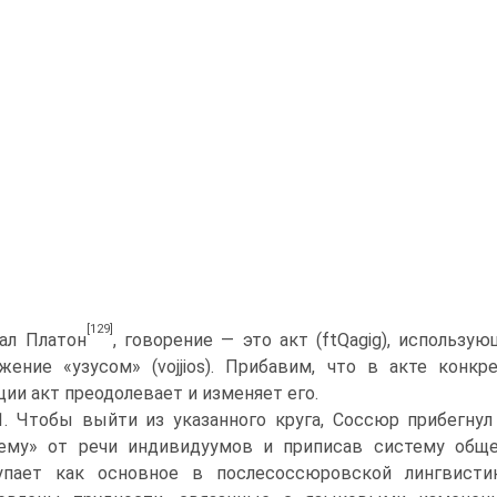
[129]
ал Платон
, говорение — это акт (ftQagig), использ
жение «узу­сом» (vojjios). Прибавим, что в акте конк
ции акт преодолевает и изменяет его.
.1. Чтобы выйти из указанного круга, Соссюр прибегну
ему» от речи инди­видуумов и приписав систему обще
упает как основное в послесоссюровской лингви­ст