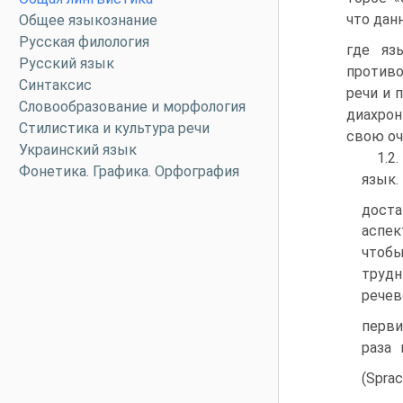
что дан
Общее языкознание
Русская филология
где яз
Русский язык
противо
Синтаксис
речи и 
Словообразование и морфология
диахрон
Стилистика и культура речи
свою оч
Украинский язык
1.2
Фонетика. Графика. Орфография
язык.
доста
аспек
чтобы
трудн
рече
перви
раза 
(Sprac