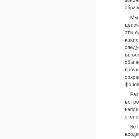
закон
образ
Мы 
цепоч
эти е
каких
следу
вывес
обычн
прочи
сохра
фонол
Раз
встре
напри
степе
Вс
вход