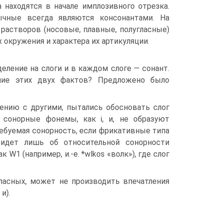
 находятся в начале имплозивного отрезка.
чные всегда являются консонантами. На
растворов (носовые, плавные, полугласные)
 окружения и характера их артикуляции.
еление на слоги и в каждом слоге — сонант.
вание этих двух фактов? Предложено было
ению с другими, пытались обосновать слог
сонорные фонемы, как i, и, не образуют
ребуемая сонорность, если фрикативные типа
 идет лишь об относительной сонорности
W1 (например, и.-е. *wlkos «волк»), где слог
ласных, может не производить впечатления
и).