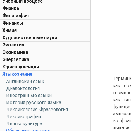
Учебный процесс
Физика
Философия
Финансы
Химия
Художественные науки
Экология
Экономика
Энергетика
Юриспруденция
Языкознание
Термины
Английский язык
как тер
Диалектология
термино
Иностранные языки
как тип
История русского языка
функцио
Лексикология. Фразеология.
имплози
Лексикография
во фран
Лингвокультура
явления
Общая лингвистика