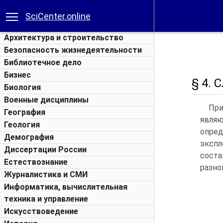
SciCenter.online
Архитектура и строительство
Безопасность жизнедеятельности
Библиотечное дело
Бизнес
§ 4. 
Биология
Военные дисциплины
При
География
являю
Геология
опред
Демография
экспл
Диссертации России
соста
Естествознание
разно
Журналистика и СМИ
Информатика, вычислительная
техника и управление
Искусствоведение