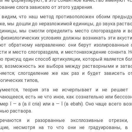
ы не формулируют, а это сонантное качество именуют «сл
ование слога зависело от этого ударения.
видим, что наш метод противоположен обоим предыдущи
ке, мы дошли до неразложимой единицы, до звука раствор
диницы, мы смогли определить место слогораздела и в
 физиологических условиях должны возникать эти акус
ют обратному направлению: они берут изолированные 
ти и место слогораздела, и местонахождение сонанта. Но
о присущ один способ артикуляции, который является бо
е; возможность же выбора между растворными и затво
няется; слогоделение же как раз и будет зависеть о
огических типов,
умеется, теория эта не исчерпывает и не решает в
чающееся, есть не что иное, как сознательно или бессо
мер Ї — а (в il cria) или а — Ї (в ebahi). Оно чаще всего
нью раствора.
тречаются и разорванные эксплозивные отрезки,
ящие, несмотря на то что они не градуированы, в