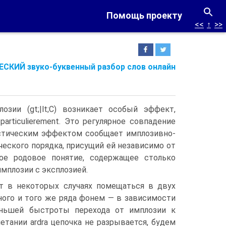
Помощь проекту
<<
↑
>>
СКИЙ звуко-буквенный разбор слов онлайн
зии (gt;|lt;С) возникает особый эффект,
rticulierement. Это регулярное совпадение
устическим эффектом сообщает имплозивно-
ческого порядка, присущий ей независимо от
вое родовое понятие, содержащее столько
мплозии с эксплозией.
т в некоторых случаях помещаться в двух
ного и того же ряда фонем — в зависимости
ньшей быстроты перехода от имплозии к
четании ardra цепочка не разрывается, будем