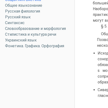
большей
Общее языкознание
Наобор
Русская филология
практик
Русский язык
могут в
Синтаксис
§ 5
Словообразование и морфология
Общ
Стилистика и культура речи
Позво
Украинский язык
неско
Фонетика. Графика. Орфография
Исхо
соно
обяза
s мо
сопри
обра
Сиве
гласн