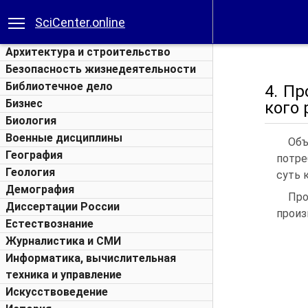
SciCenter.online
Архитектура и строительство
Безопасность жизнедеятельности
Библиотечное дело
4. Пр
Бизнес
кого 
Биология
Военные дисциплины
Объ
География
потре
Геология
суть 
Демография
Про
Диссертации России
произ
Естествознание
Журналистика и СМИ
Информатика, вычислительная
техника и управление
Искусствоведение