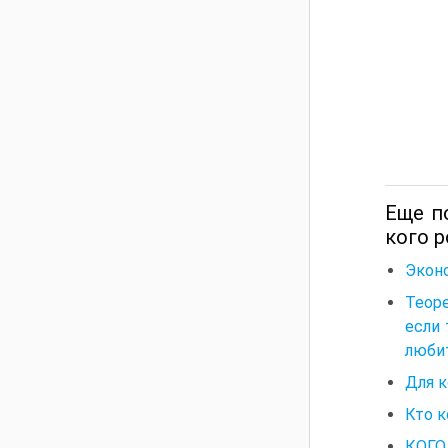
Еще по
кого р
Экон
Теоре
если 
любит
Для 
Кто к
КОГО