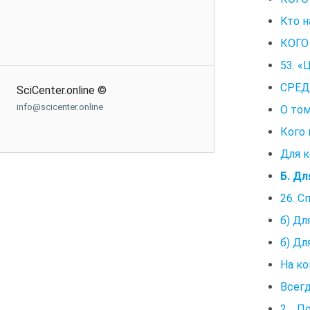
Кто н
КОГО
53. «
СРЕД
SciCenter.online ©
info@scicenter.online
О том
Кого
Для к
Б. Д
26. С
б) Дл
б) Дл
На ко
Всегд
2. П