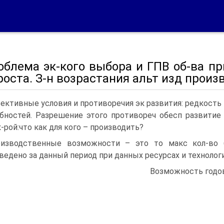
облема эк-кого выбора и ГПВ об-ва пр
роста. З-н возрастания альт изд произв
ективные условия и противоречия эк развития: редкость 
бностей. Разрешение этого противореч обесп развитие
к-рой:что как для кого – производить?
изводственные возможности – это то макс кол-во 
ведено за данный период при данных ресурсах и технологи
Возможность годов