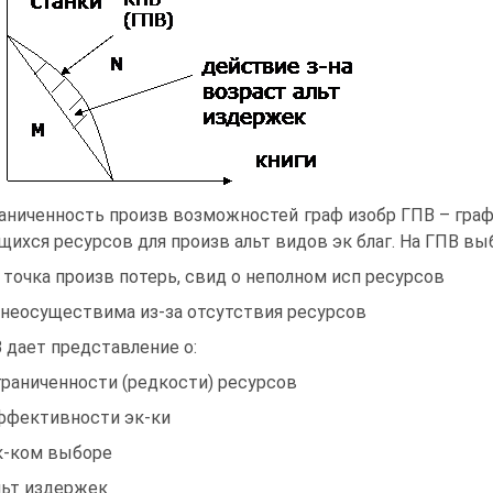
аниченность произв возможностей граф изобр ГПВ – гра
ихся ресурсов для произв альт видов эк благ. На ГПВ вы
 точка произв потерь, свид о неполном исп ресурсов
 неосуществима из-за отсутствия ресурсов
 дает представление о:
граниченности (редкости) ресурсов
ффективности эк-ки
к-ком выборе
льт издержек