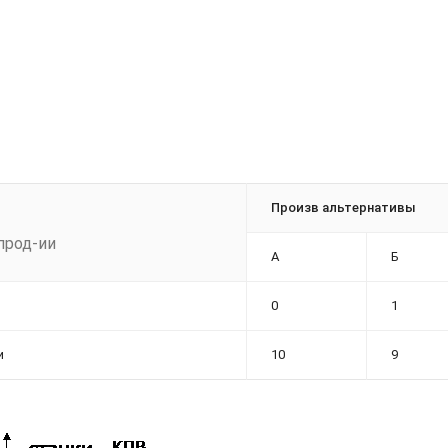
Произв альтернативы
прод-ии
А
Б
0
1
и
10
9