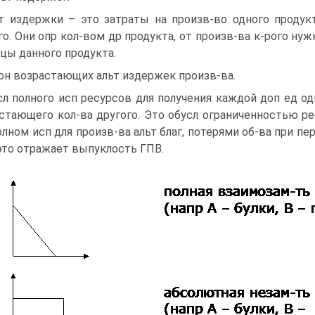
т издержки – это затраты на произв-во одного продук
го. Они опр кол-вом др продукта, от произв-ва к-рого ну
цы данного продукта.
он возрастающих альт издержек произв-ва.
сл полного исп ресурсов для получения каждой доп ед о
стающего кол-ва другого. Это обусл ограниченностью ре
олном исп для произв-ва альт благ, потерями об-ва при пе
это отражает выпуклость ГПВ.