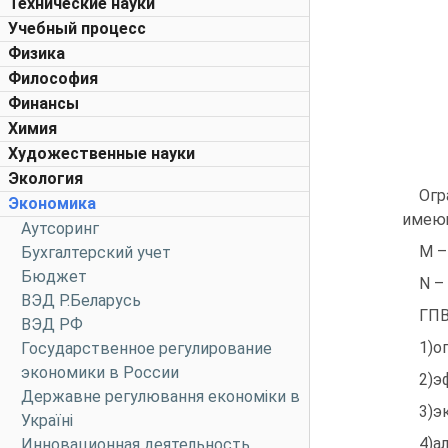
Технические науки
Учебный процесс
Физика
Философия
Финансы
Химия
Художественные науки
Экология
Огр
Экономика
имеющ
Аутсоринг
М –
Бухгалтерский учет
Бюджет
N –
ВЭД Р.Беларусь
ГПВ
ВЭД РФ
1)о
Государственное регулирование
экономики в России
2)э
Державне регулювання економіки в
3)э
Україні
4)а
Инновационная деятельность