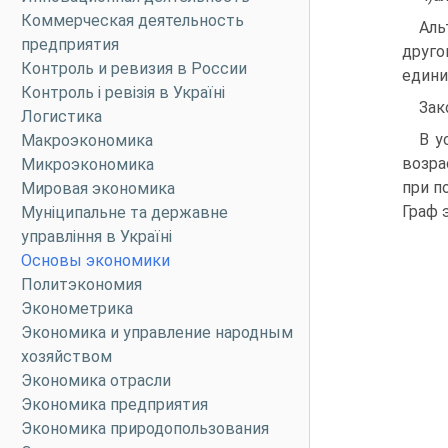
Коммерческая деятельность
Аль
предприятия
друго
Контроль и ревизия в России
едини
Контроль і ревізія в Україні
Зак
Логистика
В у
Макроэкономика
возра
Микроэкономика
при п
Мировая экономика
Граф 
Муніципальне та державне
управління в Україні
Основы экономики
Политэкономия
Эконометрика
Экономика и управление народным
хозяйством
Экономика отрасли
Экономика предприятия
Экономика природопользования