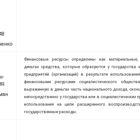
48
ченко
Финансовые ресурсы определены как материальные
деньгах средства, которые образуются у государства 
предприятий (организаций) в результате использовани
ир-
финансовыми ресурсами социалистического общест
49
выраженную в деньгах часть национального дохода, скон
ман
непосредственно у государства или в социалистических 
использования на цели расширенного воспроизводс
государственные расходы.