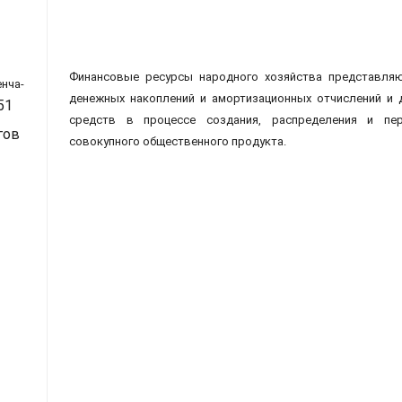
Финансовые ресурсы народного хозяйства представля
енча-
денежных накоплений и амортизационных отчислений и 
51
средств в процессе создания, распределения и пер
гов
совокупного общественного продукта.