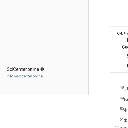
СИ. Л
Сл
SciCenter.online ©
info@scicenter.online
48
Д
49
Б
50
Ф
51
Ф
"Прос