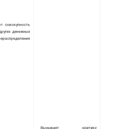
ют совокупность
других денежных
ераспределения
Вызывает критику