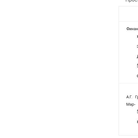
Фина
А.Г. Г
Мар-