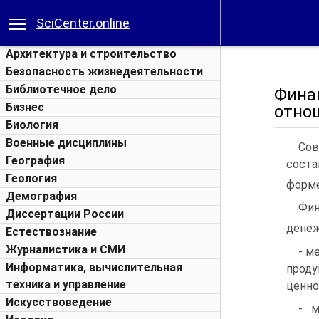
SciCenter.online
Архитектура и строительство
Безопасность жизнедеятельности
Библиотечное дело
Фина
Бизнес
отно
Биология
Военные дисциплины
Сов
География
сост
Геология
форме
Демография
Фи
Диссертации России
денеж
Естествознание
Журналистика и СМИ
- м
Информатика, вычислительная
проду
техника и управление
ценно
Искусствоведение
- 