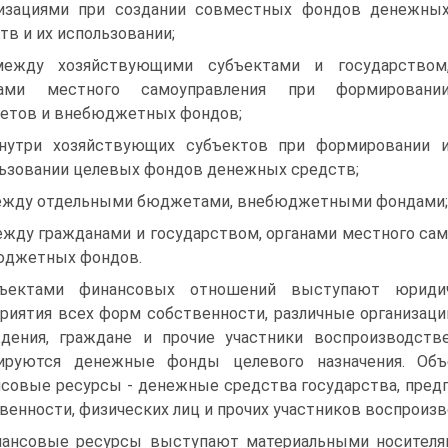
низациями при создании совместных фондов денежны
тв и их использовании;
между хозяйствующими субъектами и государством
нами местного самоуправления при формировани
етов и внебюджетных фондов;
нутри хозяйствующих субъектов при формировании 
ьзовании целевых фондов денежных средств;
ежду отдельными бюджетами, внебюджетными фондами;
ежду гражданами и государством, органами местного с
юджетных фондов.
бъектами финансовых отношений выступают юридиче
риятия всех форм собственности, различные организации 
дения, граждане и прочие участники воспроизводств
ируются денежные фонды целевого назначения. Объ
совые ресурсы - денежные средства государства, предп
венности, физических лиц и прочих участников воспроиз
ансовые ресурсы выступают материальными носителям