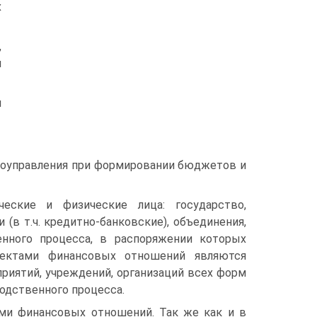
х
,
и
и
амоуправления при формировании бюджетов и
ские и физические лица: государство,
(в т.ч. кредитно-банковские), объединения,
енного процесса, в распоряжении которых
ектами финансовых отношений являются
риятий, учреждений, организаций всех форм
водственного процесса.
и финансовых отношений. Так же как и в