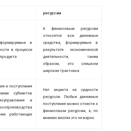
ресурсам
К финансовым ресурсам
относятся все денежные
 формируемые в
средства, формируемые в
ности в процессе
результате экономической
 продукта
деятельности, таким
образом, это слишком
широкая трактовка
ия и поступления
Нет акцента на сущности
ении субъектов
ресурсов. Любые денежные
моуправления и
поступления можно отнести к
оспроизводства
финансовым ресурсам, а, по
ние работающих
мнению многих это не верно.
й