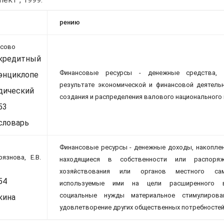
рению
нсово
кредитный
Финансовые ресурсы - денежные средства,
энциклопе
результате экономической и финансовой деятель
дический
создания и распределения валового национального
53
словарь
Финансовые ресурсы - денежные доходы, накоплен
рязнова, Е.В.
находящиеся в собственности или распоряж
хозяйствования или органов местного са
54
используемые ими на цели расширенного в
социальные нужды материальное стимулирова
кина
удовлетворение других общественных потребносте