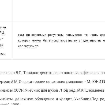
ушин,
В.А.
Под финансовыми ресурсами понимается та часть ден
е-
которая может быть использована их владельцем на 
52
своему усмот-
пов
ьяченко В.П. Товарно-денежные отношения и финансы при со
ирман А.М. Очерки теории советских финансов - М.: ЮНИТИ 
инансы СССР: Учебник для вузов /Под ред. М.К. Шерменева. - 
инансы, денежное обращение и кредит. Учебник./Под редак
пект", 1999.