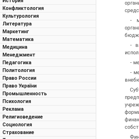
История
орга
Конфликтология
средс
Культурология
- 
Литература
орга
Маркетинг
бюдж
Математика
- в
Медицина
испол
Менеджмент
- м
Педагогика
Политология
- м
Право России
внеб
Право України
Су
Промышленность
предп
Психология
учреж
Реклама
форм
Религиоведение
финан
Социология
собст
Страхование
Фин