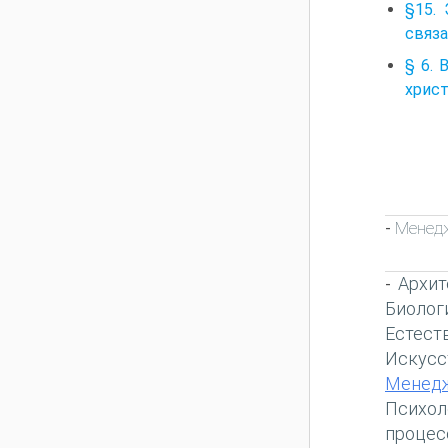
§15. 
связа
§ 6.
христ
Менед
-
Архит
-
Биолог
Естест
Искусс
Менед
Психол
процес