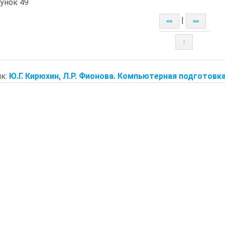
унок 49
|
<<
>>
↑
к:
Ю.Г. Кирюхин, Л.Р. Фионова. Компьютерная подготовк