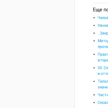
Еще по
Челов
Начне
…Закр
Метод
прочн
Прак
втор
30. 
и отт
Типол
значе
Частн
Слово