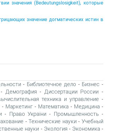
ии значения (Bedeutungslosigkeit), которые
отрицающих значение догматических истин в
ельности
Библиотечное дело
Бизнес
-
-
-
Демография
Диссертации России
-
-
-
вычислительная техника и управление
-
Маркетинг
Математика
Медицина
-
-
-
-
и
Право України
Промышленность
-
-
-
рахование
Технические науки
Учебный
-
-
ственные науки
Экология
Экономика
-
-
-