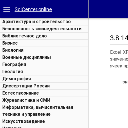
SciCenter.online
Архитектура и строительство
Безопасность жизнедеятельности
Библиотечное дело
3.8.1
Бизнес
Биология
Excel X
Военные дисциплины
значени
География
ячеек п
Геология
Демография
зн
Диссертации России
Естествознание
Журналистика и СМИ
Информатика, вычислительная
техника и управление
Искусствоведение