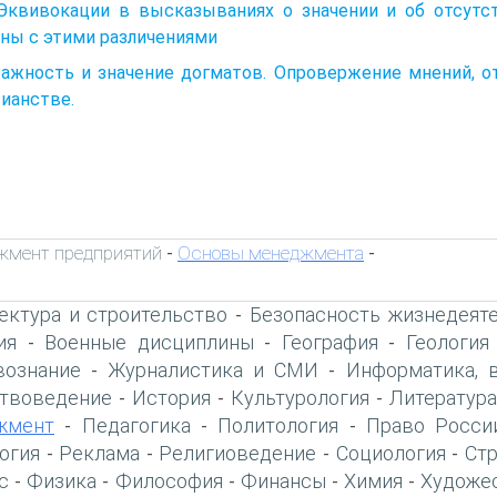
Эквивокации в высказываниях о значении и об отсутств
ны с этими различениями
 Важность и значение догматов. Опровержение мнений, 
ианстве.
жмент предприятий
Основы менеджмента
-
-
ектура и строительство
Безопасность жизнедеят
-
ия
Военные дисциплины
География
Геология
-
-
-
вознание
Журналистика и СМИ
Информатика, 
-
-
твоведение
История
Культурология
Литература
-
-
-
жмент
Педагогика
Политология
Право Росси
-
-
-
огия
Реклама
Религиоведение
Социология
Ст
-
-
-
-
с
Физика
Философия
Финансы
Химия
Художе
-
-
-
-
-