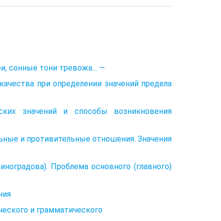
ои, сонные тони тревожа… —
 качества при определении значений предела
еских значений и способы возникновения
ные и противительные отношения. Значения
иноградова). Проблема основного (главного)
ния
ического и грамматического