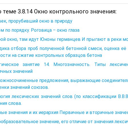
 теме 3.8.14 Окно контрольного значения:
ек, прорубивший окно в природу
м по порядку. Роговица – окно глаза
ой окно, там идут Юноны германцев И прыгают в реки м
ика отбора проб полученной бетонной смеси, оценка её
ости на сжатие контрольных образцов бетона
тическое занятие 14. Многозначность. Типы лексич
ичных значений
Сложносочиненные предложения, выражающие соединитель
енки значений союзов.
огия лексических значений слов (по классификации В.В.В
ния слова.
ые значения и их иерархия Первичные и вторичные значе
образовательное значение, его отличие от значения лекс