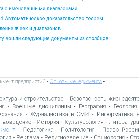
та с именованными диапазонами
4. Автоматическое доказательство теорем
ение ячеек и диапазонов
игу вошли следующие документы из столбцов:
жмент предприятий
Основы менеджмента
-
-
ектура и строительство
Безопасность жизнедеят
-
ия
Военные дисциплины
География
Геология
-
-
-
вознание
Журналистика и СМИ
Информатика, 
-
-
твоведение
История
Культурология
Литература
-
-
-
жмент
Педагогика
Политология
Право Росси
-
-
-
огия
Реклама
Религиоведение
Социология
Ст
-
-
-
-