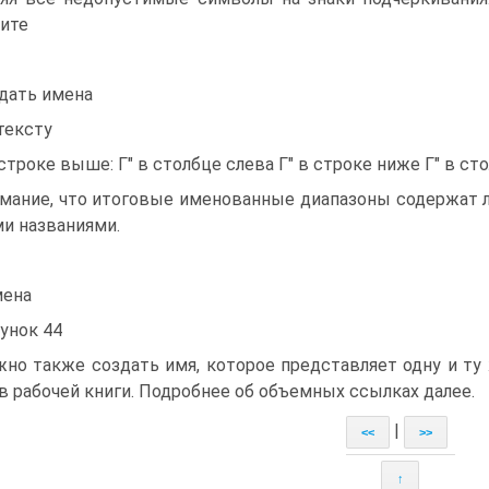
ите
дать имена
тексту
в строке выше: Г" в столбце слева Г" в строке ниже Г" в ст
мание, что итоговые именованные диапазоны содержат л
и названиями.
ена
унок 44
но также создать имя, которое представляет одну и ту 
в рабочей книги. Подробнее об объемных ссылках далее.
|
<<
>>
↑