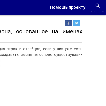
Помощь проекту
<<
↑
>>
зона, основанное на именах
ля строк и столбцов, если у них уже есть
 создавать имена на основе существующих
й
м
т
.
с
е
,
.