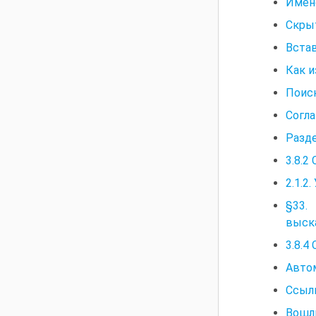
Имен
Скры
Встав
Как и
Поис
Согл
Разде
3.8.2
2.1.2
§33.
выск
3.8.4
Авто
Ссылк
Вошли