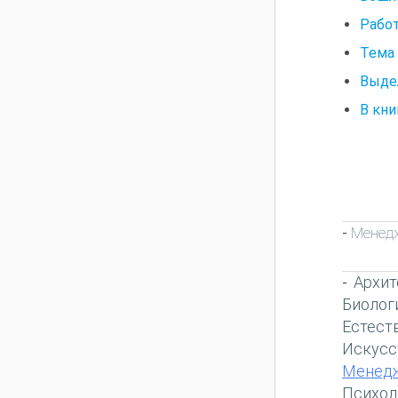
Рабо
Тема 
Выдел
B кн
Менед
-
Архит
-
Биолог
Естест
Искусс
Менед
Психол