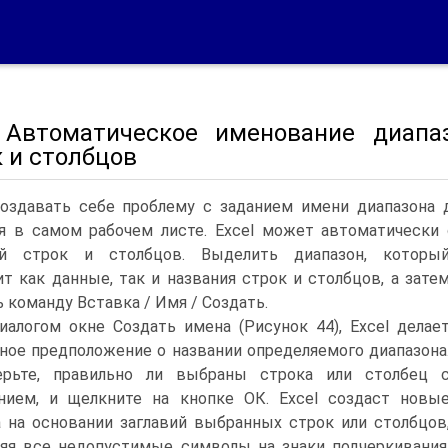
7 Автоматическое именование диапа
 и столбцов
оздавать себе проблему с заданием имени диапазона д
я в самом рабочем листе. Excel может автоматически
ий строк и столбцов.
Выделить диапазон, которы
т как данные, так и названия строк и столбцов, а зате
 команду Вставка / Имя / Создать.
иалогом окне Создать имена (Рисунок 44), Excel делае
ное предположение о названии определяемого диапазона
ерьте, правильно ли выбраны строка или столбец 
нием, и щелкните на кнопке ОК. Excel создаст новы
 на основании заглавий выбранных строк или столбцов
яя все недопустимые символы на знаки подчеркивания