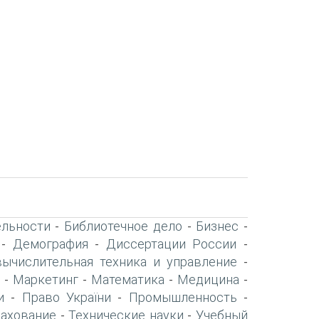
ельности
Библиотечное дело
Бизнес
-
-
-
Демография
Диссертации России
-
-
-
вычислительная техника и управление
-
Маркетинг
Математика
Медицина
-
-
-
-
и
Право України
Промышленность
-
-
-
рахование
Технические науки
Учебный
-
-