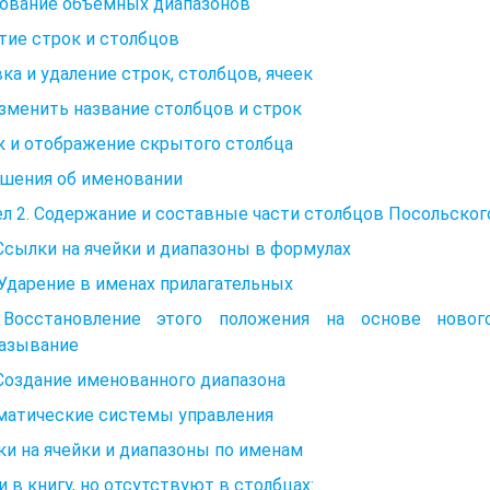
ование объемных диапазонов
тие строк и столбцов
ка и удаление строк, столбцов, ячеек
зменить название столбцов и строк
к и отображение скрытого столбца
ашения об именовании
л 2. Содержание и составные части столбцов Посольского 
 Ссылки на ячейки и диапазоны в формулах
. Ударение в именах прилагательных
 Восстановление этого положения на основе новог
азывание
 Создание именованного диапазона
матические системы управления
и на ячейки и диапазоны по именам
 в книгу, но отсутствуют в столбцах: