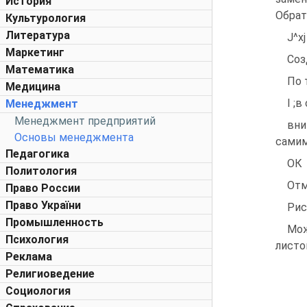
История
Обрат
Культурология
Литература
J^xj
Маркетинг
Соз
Математика
По 
Медицина
I ;
Менеджмент
Менеджмент предприятий
вни
Основы менеджмента
самим
Педагогика
ОК
Политология
Отм
Право России
Право України
Рис
Промышленность
Мож
Психология
листо
Реклама
Религиоведение
Социология