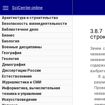
SciCenter.online
Архитектура и строительство
Безопасность жизнедеятельности
Библиотечное дело
3.8.
Бизнес
строк
Биология
Военные дисциплины
Зачем с
География
названи
Геология
назван
Демография
содержи
Диссертации России
выбрать
Естествознание
В д
Журналистика и СМИ
разум
Пров
Информатика, вычислительная
назва
техника и управление
имена
Искусствоведение
замен