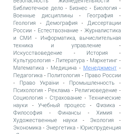
Безопасность жизнедеятельности
-
Библиотечное дело
Бизнес
Биология
-
-
-
Военные дисциплины
География
-
-
Геология
Демография
Диссертации
-
-
России
Естествознание
Журналистика
-
-
и СМИ
Информатика, вычислительная
-
техника и управление
-
Искусствоведение
История
-
-
Культурология
Литература
Маркетинг
-
-
-
Математика
Медицина
Менеджмент
-
-
-
Педагогика
Политология
Право России
-
-
Право України
Промышленность
-
-
-
Психология
Реклама
Религиоведение
-
-
-
Социология
Страхование
Технические
-
-
науки
Учебный процесс
Физика
-
-
-
Философия
Финансы
Химия
-
-
-
Художественные науки
Экология
-
-
Экономика
Энергетика
Юриспруденция
-
-