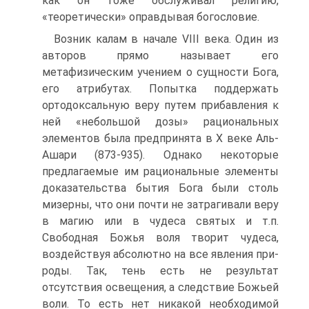
как он тоже обслуживал рели­гию,
«теоретически» оправдывая богословие.
Возник калам в начале VIII века. Один из
авторов прямо называет его
метафизическим учением о сущности Бога,
его ат­рибутах. Попытка поддержать
ортодоксальную веру путем при­бавления к
ней «небольшой дозы» рациональных
элементов была предпринята в X веке Аль-
Ашари (873-935). Однако неко­торые
предлагаемые им рациональные элементы
доказательст­ва бытия Бога были столь
мизерны, что они почти не затрагива­ли веру
в магию или в чудеса святых и т.п.
Свободная Божья воля творит чудеса,
воздействуя абсолютно на все явления при­
роды. Так, тень есть не результат
отсутствия освещения, а след­ствие Божьей
воли. То есть нет никакой необходимой