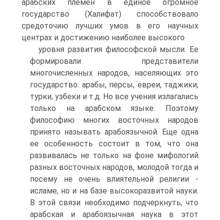
арабских племен в единое огромное
государство (Халифат) способствовало
средоточию лучших умов в его научных
центрах и достижению наиболее высокого
уровня развития философской мысли. Ее
формировали предста­вители
многочисленных народов, населяющих это
государство: арабы, персы, евреи, таджики,
турки, узбеки и т.д. Но все уче­ния излагались
только на арабском языке. Поэтому
философию многих восточных народов
принято называть арабоязычной. Еще одна
ее особенность состоит в том, что она
развивалась не только на фоне мифологий
разных восточных народов, моло­дой тогда и
посему не очень влиятельной религии -
исламе, но и на базе высокоразвитой науки.
В этой связи необходимо под­черкнуть, что
арабская и арабоязычная наука в этот