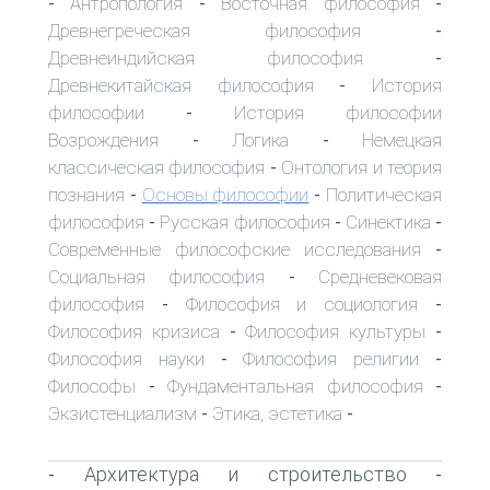
Антропология
Восточная философия
-
-
-
Древнегреческая философия
-
Древнеиндийская философия
-
Древнекитайская философия
История
-
философии
История философии
-
Возрождения
Логика
Немецкая
-
-
классическая философия
Онтология и теория
-
познания
Основы философии
Политическая
-
-
философия
Русская философия
Синектика
-
-
-
Современные философские исследования
-
Социальная философия
Средневековая
-
философия
Философия и социология
-
-
Философия кризиса
Философия культуры
-
-
Философия науки
Философия религии
-
-
Философы
Фундаментальная философия
-
-
Экзистенциализм
Этика, эстетика
-
-
Архитектура и строительство
-
-