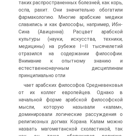
таких распространенных болезней, как корь,
оспа, рахит. Они значительно обогатили
фармакологию. Мно­гие арабские медики
славились и как философы, например, Ибн-
Сина (Авиценна). Расцвет арабской
культуры (науки, ис­кусства, техники,
медицины) на рубеже I—II тысячелетий
отра­зился на содержании философии.
Внимание к опытному зна­нию и
естественнонаучным дисциплинам
принципиально отли­
чает арабских философов Средневековья
от их коллег европей­цев. Однако в
начальной форме арабской философской
мысли, которую называли «калам»,
доминировали логические рассуж­дения о
религиозных догмах Корана. Калам можно
назвать ма­гометанской схоластикой, так