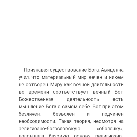
Признавая существование Бога, Авиценна
учил, что мате­риальный мир вечен и никем
не сотворен. Миру как вечной длительности
во времени соответствует вечный Бог.
Божест­венная деятельность есть
мышление Бога о самом себе. Бог при этом
безличен, безволен и подчинен
необходимости. Такая тео­рия, несмотря на
религиозно-богословскую «оболочку»,
подры­вала базовую основу религиозно-