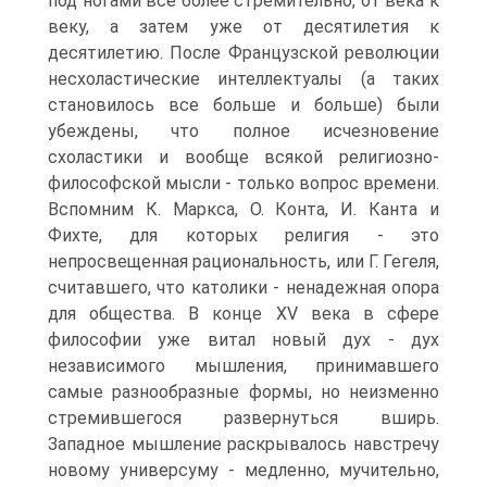
под ногами все более стремительно, от века к
веку, а затем уже от десятилетия к
десятилетию. После Французской революции
несхоластические интеллектуалы (а таких
станови­лось все больше и больше) были
убеждены, что полное исчезно­вение
схоластики и вообще всякой религиозно-
философской мысли - только вопрос времени.
Вспомним К. Маркса, О. Конта, И. Канта и
Фихте, для которых религия - это
непросвещенная рациональность, или Г. Гегеля,
считавшего, что католики - нена­дежная опора
для общества. В конце XV века в сфере
философии уже витал новый дух - дух
независимого мышления, принимав­шего
самые разнообразные формы, но неизменно
стремившегося развернуться вширь.
Западное мышление раскрывалось навстре­чу
новому универсуму - медленно, мучительно,