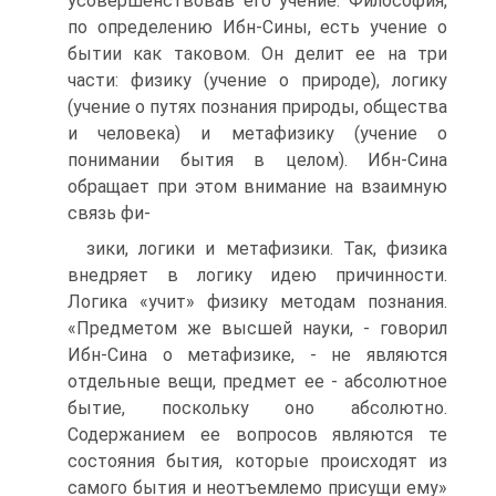
усовершенствовав его учение. Философия,
по определению Ибн-Сины, есть учение о
бытии как таковом. Он делит ее на три
части: физику (учение о приро­де), логику
(учение о путях познания природы, общества
и че­ловека) и метафизику (учение о
понимании бытия в целом). Ибн-Сина
обращает при этом внимание на взаимную
связь фи-
зики, логики и метафизики. Так, физика
внедряет в логику идею причинности.
Логика «учит» физику методам познания.
«Предметом же высшей науки, - говорил
Ибн-Сина о метафи­зике, - не являются
отдельные вещи, предмет ее - абсолютное
бытие, поскольку оно абсолютно.
Содержанием ее вопросов яв­ляются те
состояния бытия, которые происходят из
самого бы­тия и неотъемлемо присущи ему»