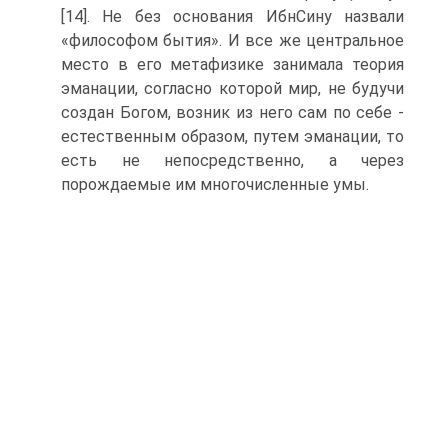
[14]. Не без основания Ибн­Сину назвали
«философом бытия». И все же центральное
место в его метафизике занимала теория
эманации, согласно которой мир, не будучи
создан Богом, возник из него сам по себе -
есте­ственным образом, путем эманации, то
есть не непосредствен­но, а через
порождаемые им многочисленные умы.