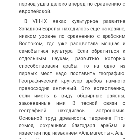
период уш­ла далеко вперед по сравнению с
европейской.
В VIII-IX веках культурное развитие
Западной Европы на­ходилось еще на крайне,
низком уровне по сравнению с араб­ским
Востоком, где уже расцветала мощная и
самобытная куль­тура. Если обратиться к
отдельным наукам, развитию которых
способствовали арабы, то на одно из
первых мест надо поста­вить географию.
Географический кругозор арабов намного
пре­восходил античный. Это естественно,
если иметь в виду обшир­ные районы,
завоеванные ими. В тесной связи с
географией на­ходилась астрономия.
Основной труд древности, творение Пто­
лемея, сохранился благодаря арабам и
известен под названием «Альмагесты». Аль-