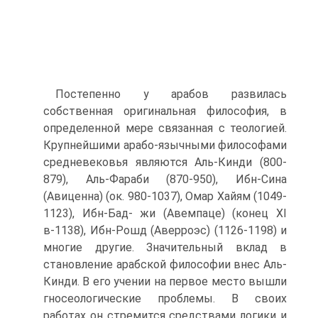
Постепенно у арабов развилась
собственная оригинальная философия, в
определенной мере связанная с теологией.
Круп­нейшими арабо-язычными философами
средневековья являют­ся Аль-Кинди (800-
879), Аль-Фараби (870-950), Ибн-Сина
(Авиценна) (ок. 980-1037), Омар Хайям (1049-
1123), Ибн-Бад- жи (Авемпаце) (конец XI
в-1138), Ибн-Рошд (Аверроэс) (1126-1198) и
многие другие. Значительный вклад в
становле­ние арабской философии внес Аль-
Кинди. В его учении на пер­вое место вышли
гносеологические проблемы. В своих
работах он стремится средствами логики и