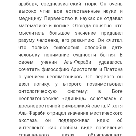
арабов», среднеазиатский тюрк. Он очень
высо­ко чтил все естественные науки и
медицину. Первенство в науках он отдавал
математике и логике. Отсюда понятно, что
мыслитель большое значение придавал
разуму человека, его развитию. Он считал,
что только философия способна дать
человеку понимание сущности бытия. В
своем учении Аль-Фараби удавалось
сочетать философию Аристотеля и Платона
с учением неоплатоников. От первого он
взял логику, у второго позаимствовал
онтологическую систему: в Боге
неоплатоновская «единица» сочеталась с
древне­восточной символикой света. И хотя
Аль-Фараби отрицал значе­ние мистического
экстаза, он поддерживал идею об
интеллекте как особом виде проявления
«священного духа», объясняющего