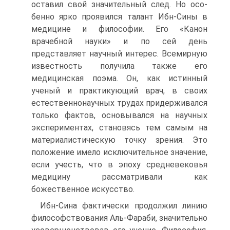
оставил свой значительный след. Но осо­
бенно ярко проявился талант Ибн-Сины в
медицине и философии. Его «Канон
врачебной науки» и по сей день
представляет научный интерес. Всемирную
известность получила также его
медицинская поэма. Он, как истинный
ученый и практикующий врач, в своих
естественнонаучных трудах придерживался
только фактов, осно­вывался на научных
экспериментах, становясь тем самым на
мате­риалистическую точку зрения. Это
положение имело исключи­тельное значение,
если учесть, что в эпоху средневековья
медици­ну рассматривали как
божественное искусство.
Ибн-Сина фактически продолжил линию
философствова­ния Аль-Фараби, значительно