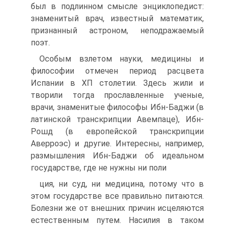
был в подлинном смысле энциклопедист:
знаменитый врач, известный математик,
признанный астроном, неподражаемый
поэт.
Особым взлетом науки, медицины и
философии отмечен пери­од расцвета
Испании в ХП столетии. Здесь жили и
творили тогда прославленные ученые,
врачи, знаменитые философы Ибн-Баджи (в
латинской транскрипции Авемпаце), Ибн-
Рошд (в европейской транскрипции
Аверроэс) и другие. Интересны, например,
размыш­ления Ибн-Баджи об идеальном
государстве, где не нужны ни поли­
ция, ни суд, ни медицина, потому что в
этом государстве все пра­вильно питаются.
Болезни же от внешних причин исцеляются
есте­ственным путем. Насилия в таком