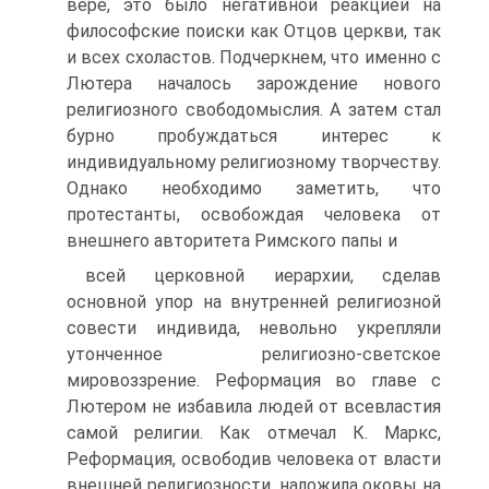
вере, это было негатив­ной реакцией на
философские поиски как Отцов церкви, так
и всех схоластов. Подчеркнем, что именно с
Лютера началось за­рождение нового
религиозного свободомыслия. А затем стал
бурно пробуждаться интерес к
индивидуальному религиозному творчеству.
Однако необходимо заметить, что
протестанты, ос­вобождая человека от
внешнего авторитета Римского папы и
всей церковной иерархии, сделав
основной упор на внутренней религиозной
совести индивида, невольно укрепляли
утончен­ное религиозно-светское
мировоззрение. Реформация во главе с
Лютером не избавила людей от всевластия
самой религии. Как отмечал К. Маркс,
Реформация, освободив человека от власти
внешней религиозности, наложила оковы на