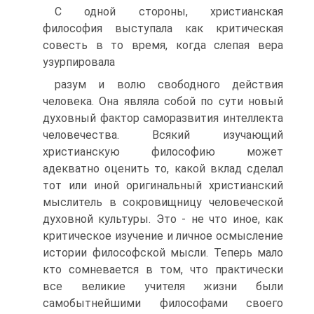
С одной стороны, христианская
философия выступала как критическая
совесть в то время, когда слепая вера
узурпировала
разум и волю свободного действия
человека. Она являла собой по сути новый
духовный фактор саморазвития интеллекта
чело­вечества. Всякий изучающий
христианскую философию может
адекватно оценить то, какой вклад сделал
тот или иной ориги­нальный христианский
мыслитель в сокровищницу человече­ской
духовной культуры. Это - не что иное, как
критическое изучение и личное осмысление
истории философской мысли. Теперь мало
кто сомневается в том, что практически
все вели­кие учителя жизни были
самобытнейшими философами своего