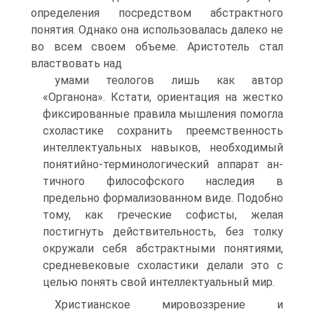
определения посред­ством абстрактного
понятия. Однако она использовалась дале­ко не
во всем своем объеме. Аристотель стал
властвовать над
умами теологов лишь как автор
«Органона». Кстати, ориента­ция на жестко
фиксированные правила мышления помогла
схо­ластике сохранить преемственность
интеллектуальных навы­ков, необходимый
понятийно-терминологический аппарат ан­
тичного философского наследия в
предельно формализованном виде. Подобно
тому, как греческие софисты, желая
постигнуть действительность, без толку
окружали себя абстрактными по­нятиями,
средневековые схоластики делали это с
целью понять свой интеллектуальный мир.
Христианское мировоззрение и