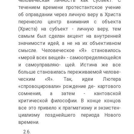
человече­ская личность как субъект. С
течением времени протестантское учение
об оправдании через личную веру в Христа
перенесло центр внимания с объекта
(Христа) на субъект - личную веру, тем
самым был сделан акцент на внутренней
значимости идей, а не на их объективном
смысле. Человеческое «Я» становилось
«мерой всех вещей» - самоопределяющейся
и самоуправляю- щей. Истина же все
больше становилась переживаемой челове­
ческим «Я». Так, идеи Лютера
«спровоцировали» рождение де- картового
сомнения, а затем - кантовской
критической филосо­фии. В конце концов
все это привело к прагматизму и экзистен­
циализму позднейшего периода Нового
времени.
2.6.