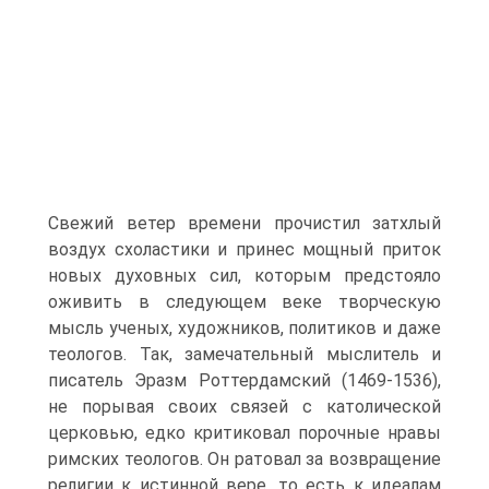
Свежий ветер времени прочистил затхлый
воздух схоластики и принес мощный приток
новых ду­ховных сил, которым предстояло
оживить в следующем веке творческую
мысль ученых, художников, политиков и даже
тео­логов. Так, замечательный мыслитель и
писатель Эразм Роттер­дамский (1469-1536),
не порывая своих связей с католической
церковью, едко критиковал порочные нравы
римских теологов. Он ратовал за возвращение
религии к истинной вере, то есть к идеалам