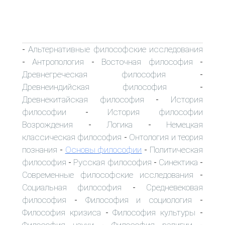
Альтернативные философские исследования
-
Антропология
Восточная философия
-
-
-
Древнегреческая философия
-
Древнеиндийская философия
-
Древнекитайская философия
История
-
философии
История философии
-
Возрождения
Логика
Немецкая
-
-
классическая философия
Онтология и теория
-
познания
Основы философии
Политическая
-
-
философия
Русская философия
Синектика
-
-
-
Современные философские исследования
-
Социальная философия
Средневековая
-
философия
Философия и социология
-
-
Философия кризиса
Философия культуры
-
-
Философия науки
Философия религии