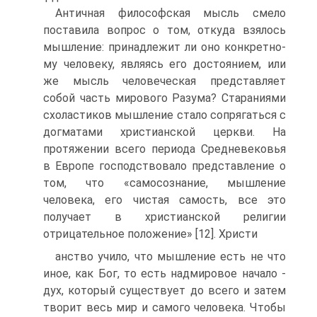
Античная философская мысль смело
поставила вопрос о том, откуда взялось
мышление: принадлежит ли оно конкретно­
му человеку, являясь его достоянием, или
же мысль человече­ская представляет
собой часть мирового Разума? Стараниями
схоластиков мышление стало сопрягаться с
догматами христи­анской церкви. На
протяжении всего периода Средневековья
в Европе господствовало представление о
том, что «самосозна­ние, мышление
человека, его чистая самость, все это
получает в христианской религии
отрицательное положение» [12]. Христи­
анство учило, что мышление есть не что
иное, как Бог, то есть надмировое начало -
дух, который существует до всего и затем
творит весь мир и самого человека. Чтобы