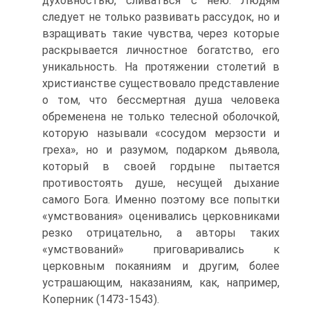
духовностью, сливаться с нею. Людям
следует не только развивать рассудок, но и
взращивать такие чувства, через которые
раскрывается личностное богатство, его
уникальность. На протяжении столетий в
христианстве сущест­вовало представление
о том, что бессмертная душа человека
обременена не только телесной оболочкой,
которую называли «сосудом мерзости и
греха», но и разумом, подарком дьявола,
который в своей гордыне пытается
противостоять душе, несу­щей дыхание
самого Бога. Именно поэтому все попытки
«умст­вования» оценивались церковниками
резко отрицательно, а ав­торы таких
«умствований» приговаривались к
церковным по­каяниям и другим, более
устрашающим, наказаниям, как, на­пример,
Коперник (1473-1543).