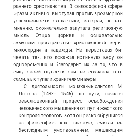
раннего христианства. В философской сфере
Эразм ак­тивно выступал против чрезмерной
усложненности схоластики, которая, по его
мнению, окончательно запутала религиозную
мысль Отцов церкви и основательно
замутила пространство христианской веры,
милосердия и надежды. Не переставая би­
чевать тех, кто искажал истинную веру, он
одновременно и бла­годарит их за то, что в
силу своей глупости они, не сознавая то­го
сами, выступали хранителями веры.
С деятельности монаха-мыслителя М.
Лютера (1483- 1546), по сути, начался
революционный процесс освобождения
человеческого мышления от пут и жесткого
контроля теологов. Хотя он резко обрушился
на философию как таковую, считая ее
бесплодным умствованием, мешающим