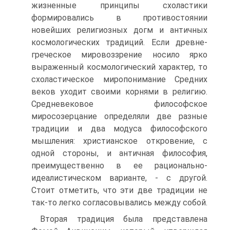
жизненные принципы схо­ластики
формировались в противостоянии
новейших религиоз­ных догм и античных
космологических традиций. Если древне­
греческое мировоззрение носило ярко
выраженный космологи­ческий характер, то
схоластическое миропонимание Средних
веков уходит своими корнями в религию.
Средневековое фило­софское
миросозерцание определяли две разные
традиции и два модуса философского
мышления: христианское откровение, с
одной стороны, и античная философия,
преимущественно в ее рационально-
идеалистическом варианте, - с другой.
Стоит от­метить, что эти две традиции не
так-то легко согласовывались между собой.
Вторая традиция была представлена