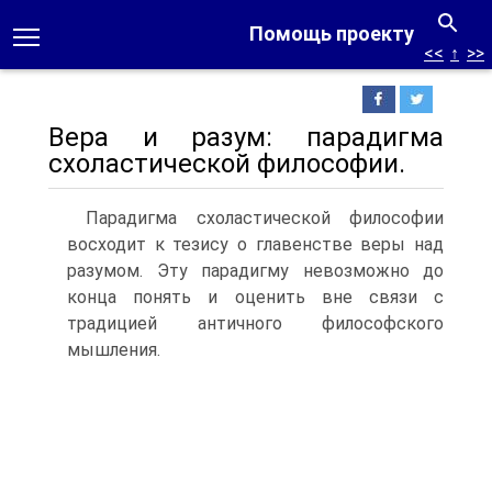
Помощь проекту
<<
↑
>>
Вера и разум: парадигма
схоластической философии.
Парадигма схоластической философии
восходит к тезису о главенстве веры над
разумом. Эту парадигму невозможно до
конца понять и оценить вне связи с
традицией античного фило­софского
мышления.