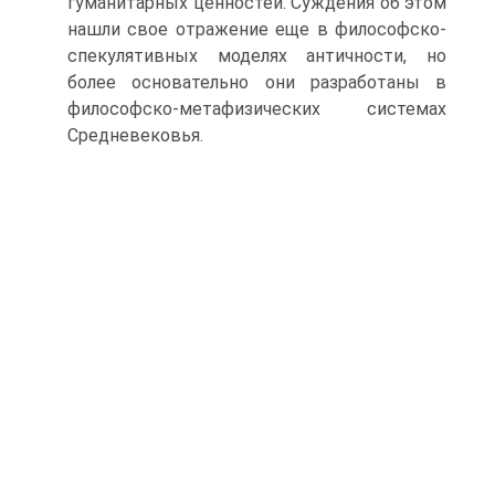
гуманитарных ценностей. Сужде­ния об этом
нашли свое отражение еще в философско-
спекуля­тивных моделях античности, но
более основательно они разрабо­таны в
философско-метафизических системах
Средневековья.