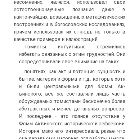
несомненно, являлся, использовал свои
естествен­нонаучные познания даже в
наитончайших, возвышенных мета­физических
построениях и в богословских исследованиях,
при­чем использовал их отнюдь не только в
качестве примеров и иллюстраций.
Томисты интуитивно стремились
избегать связанных с этим трудностей. Они
сосредоточивали свое внимание на таких
понятиях, как акт и потенция, сущность и
бытие, материя и форма и т.д., которые хотя
и были центральными для Фомы Ак­
винского, все же составляли лишь часть
обсуждаемых томиста­ми бесконечно более
абстрактных и менее детальных вопросов.
И последнее - это полное отсутствие у
Фомы Аквинского исто­рической рефлексии.
История мало его интересовала, разве что
она давала ему материал для работы мысли.