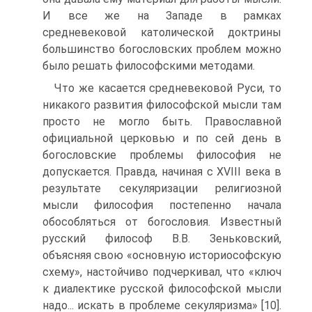
И все же на Западе в рамках
средневековой католической доктрины
большинство богословских проблем можно
было решать философскими ме­тодами.
Что же касается средневековой Руси, то
никакого развития философской мысли там
просто не могло быть. Православной
официальной церковью и по сей день в
богословские проблемы философия не
допускается. Правда, начиная с XVIII века в
ре­зультате секуляризации религиозной
мысли философия посте­пенно начала
обособляться от богословия. Известный
русский философ В.В. Зеньковский,
объясняя свою «основную историо­софскую
схему», настойчиво подчеркивал, что «ключ
к диалек­тике русской философской мысли
надо... искать в проблеме се­куляризма» [10].