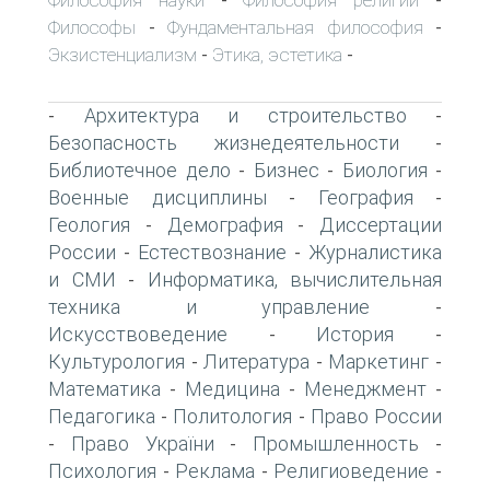
-
-
Философы
Фундаментальная философия
-
-
Экзистенциализм
Этика, эстетика
-
-
Архитектура и строительство
-
-
Безопасность жизнедеятельности
-
Библиотечное дело
Бизнес
Биология
-
-
-
Военные дисциплины
География
-
-
Геология
Демография
Диссертации
-
-
России
Естествознание
Журналистика
-
-
и СМИ
Информатика, вычислительная
-
техника и управление
-
Искусствоведение
История
-
-
Культурология
Литература
Маркетинг
-
-
-
Математика
Медицина
Менеджмент
-
-
-
Педагогика
Политология
Право России
-
-
Право України
Промышленность
-
-
-
Психология
Реклама
Религиоведение
-
-
-