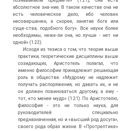
познаваемом предмете» (1.21), она есть
абсолютное зна-ние. В таком качестве она не
есть человеческое дело, ибо человек
несовершенен, а скорее, занятие бога или
суще-ства, подобного богу». Все науки более
необходимы, неже-ли она, но лучше - нет ни
одной» (1.22).
Исходя из тезиса о том, что теория выше
практики, теоретические дисциплины выше
созидающих, Аристотель полагал, что
именно философии принадлежит решающая
роль в обществе: «Мудрому не надлежит
получать распоряжения, но давать их, и не
он должен повиноваться другому, а ему -
тот, кто менее мудр» (1.21). По Аристотелю,
философия - это не только наука, для
руководителей специально
предназначенная, но и «высший род досуга»,
своего рода образ жизни. В «Протрептике»