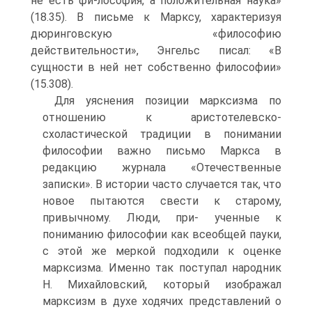
не есть фи-лософия, а положительная наука»
(18.35). В письме к Марксу, характеризуя
дюринговскую «философию
действительности», Энгельс писал: «В
сущности в ней нет собственно философии»
(15.308).
Для уяснения позиции марксизма по
отношению к аристотелевско-
схоластической традиции в понимании
философии важно письмо Маркса в
редакцию журнала «Отечественные
записки». В истории часто случается так, что
новое пытаются свести к старому,
привычному. Люди, при- ученные к
пониманию философии как всеобщей пауки,
с этой же меркой подходили к оценке
марксизма. Именно так поступал народник
Н. Михайловский, который изображал
марксизм в духе ходячих представлений о