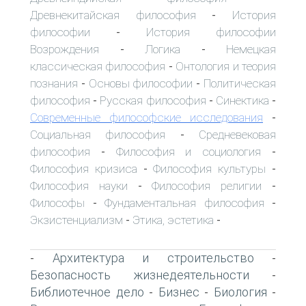
Древнекитайская философия
История
-
философии
История философии
-
Возрождения
Логика
Немецкая
-
-
классическая философия
Онтология и теория
-
познания
Основы философии
Политическая
-
-
философия
Русская философия
Синектика
-
-
-
Современные философские исследования
-
Социальная философия
Средневековая
-
философия
Философия и социология
-
-
Философия кризиса
Философия культуры
-
-
Философия науки
Философия религии
-
-
Философы
Фундаментальная философия
-
-
Экзистенциализм
Этика, эстетика
-
-
Архитектура и строительство
-
-
Безопасность жизнедеятельности
-
Библиотечное дело
Бизнес
Биология
-
-
-