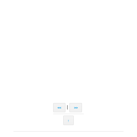
|
<<
>>
↑