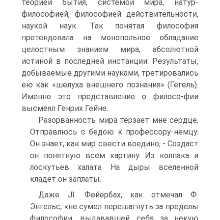
теорией бытия, системой мира, натур-
философией, философией действительности,
наукой наук. Так понятая философия
претендовала на монопольное обладание
целостным знанием мира, абсолютной
истиной в последней инстанции. Результаты,
добываемые другими науками, третировались
ею как «шелуха внешнего познания» (Гегель).
Именно это представление о филосо-фии
высмеял Генрих Гейне:
Разорванность мира терзает мне сердце.
Отправлюсь с бедою к профессору-немцу.
Он знает, как мир свести воедино, - Создаст
он понятную всем картину. Из колпака и
лоскутьев халата На дыры вселенной
кладет он заплаты.
Даже JI. Фейербах, как отмечал Ф.
Энгельс, «не сумел перешагнуть за пределы
философии, выдававшей себя за некую