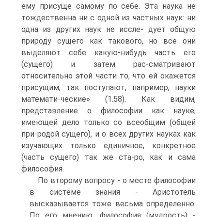
ему присуще самому по себе. Эта наука не
тождественна ни с одной из частных наук: ни
одна из других наук не иссле- дует общую
природу сущего как такового, но все они
выделяют себе какую-нибудь часть его
(сущего) и затем рас-сматривают
относительно этой части то, что ей окажется
присущим, так поступают, например, науки
математи-ческие» (1.58). Как видим,
представление о философии как науке,
имеющей дело только со всеобщим (общей
при-родой сущего), и о всех других науках как
изучающих только единичное, конкретное
(часть сущего) так же ста-ро, как и сама
философия.
По второму вопросу - о месте философии
в системе знания - Аристотель
высказывается тоже весьма определенно.
По его мнению, философия (мудрость) -