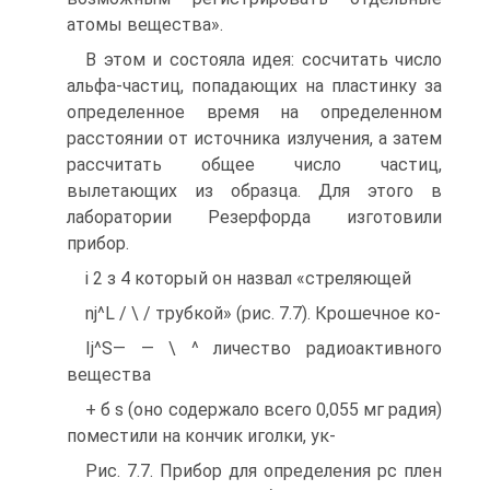
атомы вещества».
В этом и состояла идея: сосчитать число
альфа-частиц, попадающих на пластинку за
определенное время на определенном
расстоянии от источника излучения, а затем
рассчитать общее число частиц,
вылетающих из образца. Для этого в
лаборатории Резерфорда изготовили
прибор.
і 2 з 4 который он назвал «стреляющей
nj^L / \ / трубкой» (рис. 7.7). Крошечное ко-
Ij^S— — \ ^ личество радиоактивного
вещества
+ б s (оно содержало всего 0,055 мг радия)
поместили на кончик иголки, ук-
Рис. 7.7. Прибор для определения рс плен