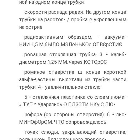
ной на одном конце трубки.
скорости распада радия: На другом конце
трубки на расстоя- / пробка е укрепленным
на острие
радиоактивным образцом; - вакууми-
НИИ 1,5 М бЫЛО МЭЛеНЬКОе ОТВЄрСТИЄ
рованная стеклянная трубка; 3 - калиб-
диаметром 1,25 ММ, через КОТОрОС
роминое отверстие ш конце короткой
альфа-частицы вылетали из трубки части
трубки; 4 - увеличительное стекло;
5 - стеклянная пластинка со слоем люми-
» ТУТ ^ Ударялись О ПЛЗСТИ НКу С ЛЮ-
нофора (со стороны отверстия); б - лис-
МИНОфОрОМ, ЧТО сопровождалось
точек слюды, закрывающий отверстие;
вспышкой. Для успешного проведе-