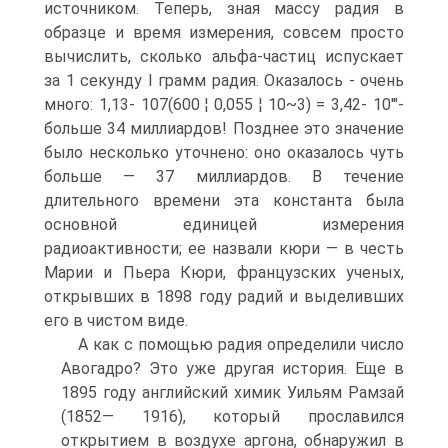
источником. Теперь, зная массу радия в
образце и время измерения, совсем просто
вычислить, сколько альфа-частиц испускает
за 1 секунду I грамм радия. Оказалось - очень
много: 1,13- 107(600 ¦ 0,055 ¦ 10~3) = 3,42- 10'"-
больше 34 миллиардов! Позднее это значение
было несколько уточнено: оно оказалось чуть
больше — 37 миллиардов. В течение
длительного времени эта константа была
основной единицей измерения
радиоактивности; ее назвали кюри — в честь
Марии и Пьера Кюри, французских ученых,
открывших в 1898 году радий и выделивших
его в чистом виде.
А как с помощью радия определили число
Авогадро? Это уже другая история. Еще в
1895 году английский химик Уильям Рамзай
(1852— 1916), который прославился
открытием в воздухе аргона, обнаружил в