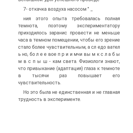
7- откачка воздуха насосом " _
ния этого опыта требовалась полная
темнота, поэтому экспериментатору
приходилось заранис провести не меньше
часа в темном помещении, чтобы его зрение
стало более чувствительным, а сл едо вател
ь но, бо л е е вое п р и и мчи вы м к с л а б ы
м в с п ы ш - кам света. Физиологи знают,
что привыкание (адаптация) глаза к темноте
в тысячи раз повышает его
чувствительность.
Но это была не единственная и не главная
трудность в эксперименте.