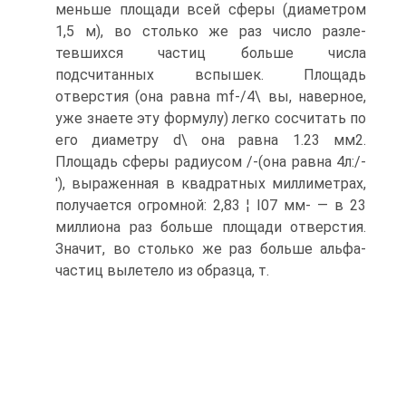
меньше площади всей сферы (диаметром
1,5 м), во столько же раз число разле-
тевшихся частиц больше числа
подсчитанных вспышек. Площадь
отверстия (она равна mf-/4\ вы, наверное,
уже знаете эту формулу) легко сосчитать по
его диаметру d\ она равна 1.23 мм2.
Площадь сферы радиусом /-(она равна 4л:/-
'), выраженная в квадратных миллиметрах,
получается огромной: 2,83 ¦ I07 мм- — в 23
миллиона раз больше площади отверстия.
Значит, во столько же раз больше альфа-
частиц вылетело из образца, т.