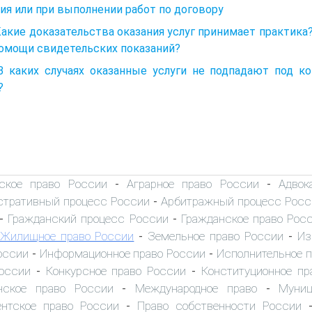
ия или при выполнении работ по договору
Какие доказательства оказания услуг принимает практика
помощи свидетельских показаний?
 В каких случаях оказанные услуги не подпадают под к
?
ское право России
Аграрное право России
Адвок
-
-
тративный процесс России
Арбитражный процесс Росс
-
Гражданский процесс России
Гражданское право Рос
-
-
Жилищное право России
Земельное право России
Из
-
-
оссии
Информационное право России
Исполнительное 
-
-
оссии
Конкурсное право России
Конституционное пр
-
-
нское право России
Международное право
Муниц
-
-
нтское право России
Право собственности России
-