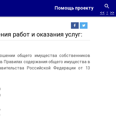
Помощь проекту
<<
↑
>>
ния работ и оказания услуг:
ношении общего имущества собственников
х в Правилах содержания общего имущества в
авительства Российской Федерации от 13
я
й
о
х