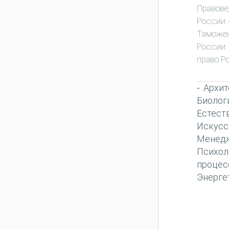
Правове
России
Таможен
России
право Р
Архит
-
Биолог
Естест
Искусс
Менед
Психол
процес
Энерге