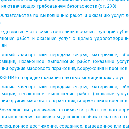
, не отвечающих требованиям безопасности (ст. 238)
 Обязательства по выполнению работ и оказанию услуг: д
а
редприятие - это самостоятельный хозяйствующий субъе
лнения работ и оказания услуг с целью удовлетворени
ыли.
конный экспорт или передача сырья, материалов, обор
рмации, незаконное выполнение работ (оказание услу
нии оружия массового поражения, вооружения и военной т
ЖЕНИЕ о порядке оказания платных медицинских услуг
конные экспорт или передача сырья, материалов, обор
рмации, незаконное выполнение работ (оказание услу
нии оружия массового поражения, вооружения и военной т
 Возможно ли увеличение стоимости работ по догово
ни исполнения заказчиком денежного обязательства по о
Селекционное достижение, созданное, выведенное или в