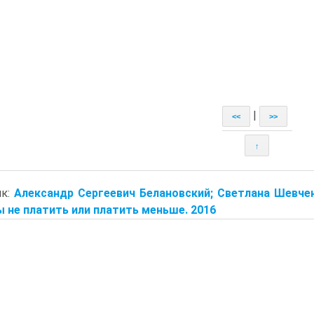
|
<<
>>
↑
ик:
Александр Сергеевич Белановский; Светлана Шевче
 не платить или платить меньше. 2016