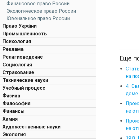
Финансовое право России
Экологическое право России
Ювенальное право России
Право України
Промышленность
Психология
Реклама
Религиоведение
Еще по
Социология
Стать
Страхование
на по
Технические науки
4. С
Учебный процесс
доме.
Физика
Произ
Философия
не о
Финансы
Химия
Произ
Художественные науки
не от
Экология
19.8.