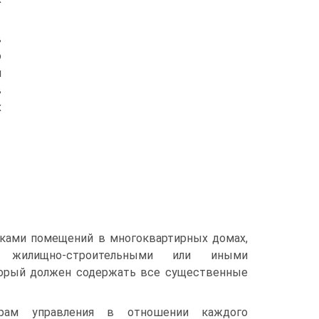
в
о
м
в
х
никами помещений в многоквартирных домах,
, жилищно-строительными или иными
торый должен содержать все существенные
орам управления в отношении каждого