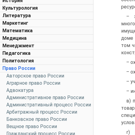
История
ресур
Культурология
Литература
– 
Маркетинг
много
Математика
имущ
Медицина
доме 
том ч
Менеджмент
конст
Педагогика
Политология
– о
Право России
– о
Авторское право России
– у
Аграрное право России
Адвокатура
– и
Административное право России
в) 
Административный процесс России
това
Арбитражный процесс России
специ
Банковское право России
услов
Вещное право России
г)
Гражданский процесс России