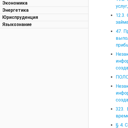
Экономика
услуг
Энергетика
12.3.
Юриспруденция
займ
Языкознание
47. П
выпо
приб
Неза
инфо
созда
ПОЛО
Неза
инфо
созда
323.
време
§ 4. 