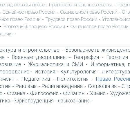
дение, основы права
Правоохранительные органы
Предп
-
-
Семейное право России
Социальное право России
Стр
-
-
-
ное право России
Трудовое право России
Уголовно-ис
-
-
Уголовный процесс России
Финансовое право России
-
-
оссии
-
ектура и строительство
Безопасность жизнедеят
-
ия
Военные дисциплины
География
Геология
-
-
-
вознание
Журналистика и СМИ
Информатика, 
-
-
твоведение
История
Культурология
Литература
-
-
-
жмент
Педагогика
Политология
Право Росси
-
-
-
огия
Реклама
Религиоведение
Социология
Ст
-
-
-
-
с
Физика
Философия
Финансы
Химия
Художе
-
-
-
-
-
тика
Юриспруденция
Языкознание
-
-
-