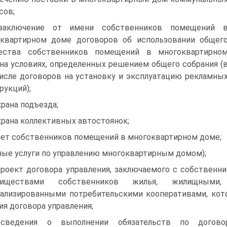
сов;
заключение от имени собственников помещений 
квартирном доме договоров об использовании общег
ества собственников помещений в многоквартирно
на условиях, определенных решением общего собрания (
исле договоров на установку и эксплуатацию рекламны
рукций);
храна подъезда;
храна коллективных автостоянок;
чет собственников помещений в многоквартирном доме;
ные услуги по управлению многоквартирным домом);
проект договора управления, заключаемого с собствен
риществами собственников жилья, жилищными
ализированными потребительскими кооперативами, ко
ия договора управления;
 сведения о выполнении обязательств по догов