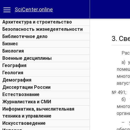
SciCenter.online
Архитектура и строительство
Безопасность жизнедеятельности
Библиотечное дело
3. Св
Бизнес
Биология
Рас
Военные дисциплины
а) 
География
помещ
Геология
мног
Демография
август
Диссертации России
№ 491;
Естествознание
б) 
Журналистика и СМИ
много
Информатика, вычислительная
орган
техника и управление
– 
Искусствоведение
обесп