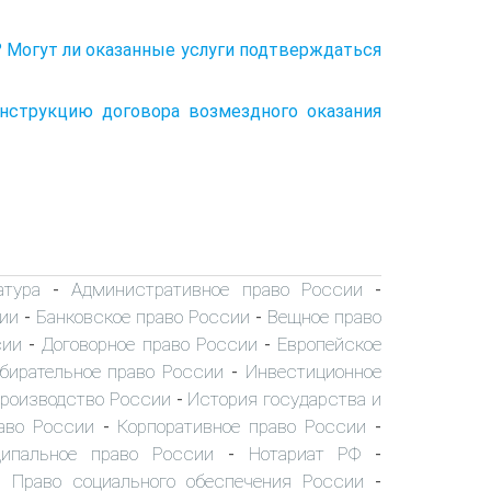
? Могут ли оказанные услуги подтверждаться
онструкцию договора возмездного оказания
атура
Административное право России
-
-
ии
Банковское право России
Вещное право
-
-
сии
Договорное право России
Европейское
-
-
бирательное право России
Инвестиционное
-
производство России
История государства и
-
аво России
Корпоративное право России
-
-
ипальное право России
Нотариат РФ
-
-
Право социального обеспечения России
-
-