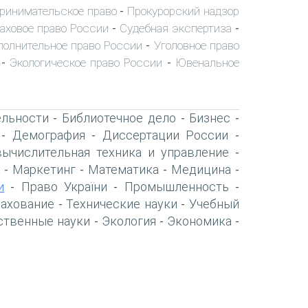
ринимательское право
Прокурорский надзор
-
аховое право России
Судебная экспертиза
-
-
полнительное право России
Уголовное право
-
Экологическое право России
Ювенальное
-
-
ельности
Библиотечное дело
Бизнес
-
-
-
Демография
Диссертации России
-
-
-
вычислительная техника и управление
-
Маркетинг
Математика
Медицина
-
-
-
-
и
Право України
Промышленность
-
-
-
рахование
Технические науки
Учебный
-
-
ственные науки
Экология
Экономика
-
-
-