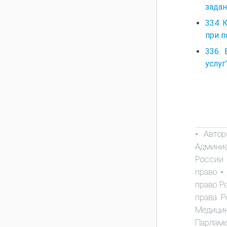
задан
334. 
при 
336.
услуг
Автор
-
Админис
России
право
-
право Р
права Р
Медици
Парламе