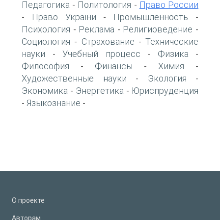
Педагогика
Политология
Право России
-
-
Право України
Промышленность
-
-
-
Психология
Реклама
Религиоведение
-
-
-
Социология
Страхование
Технические
-
-
науки
Учебный процесс
Физика
-
-
-
Философия
Финансы
Химия
-
-
-
Художественные науки
Экология
-
-
Экономика
Энергетика
Юриспруденция
-
-
Языкознание
-
-
О проекте
Авторам