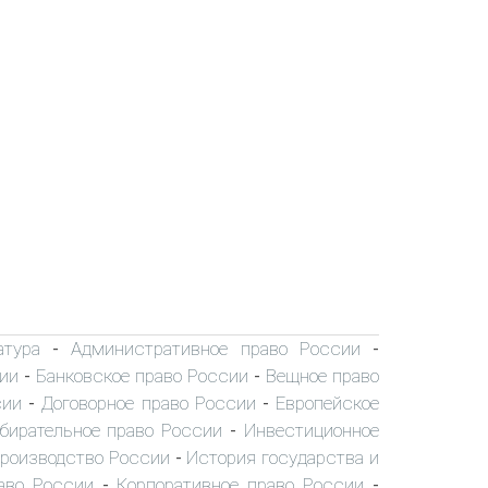
атура
Административное право России
-
-
ии
Банковское право России
Вещное право
-
-
сии
Договорное право России
Европейское
-
-
бирательное право России
Инвестиционное
-
производство России
История государства и
-
аво России
Корпоративное право России
-
-