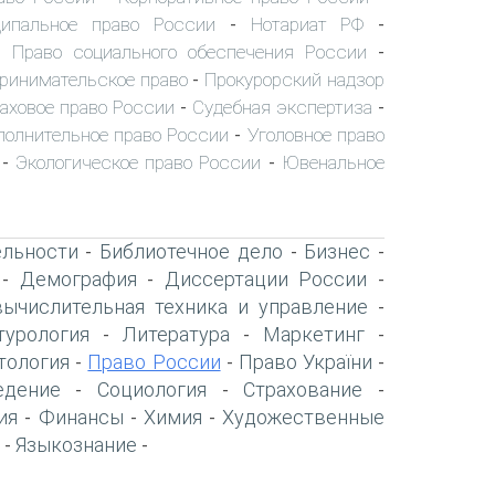
ипальное право России
Нотариат РФ
-
-
Право социального обеспечения России
-
-
ринимательское право
Прокурорский надзор
-
аховое право России
Судебная экспертиза
-
-
полнительное право России
Уголовное право
-
Экологическое право России
Ювенальное
-
-
ельности
Библиотечное дело
Бизнес
-
-
-
Демография
Диссертации России
-
-
-
вычислительная техника и управление
-
турология
Литература
Маркетинг
-
-
-
тология
Право России
Право України
-
-
-
едение
Социология
Страхование
-
-
-
ия
Финансы
Химия
Художественные
-
-
-
Языкознание
-
-