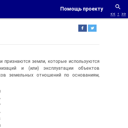
Помощь проекту
<<
↑
>>
ти признаются земли, которые используются
низаций и (или) эксплуатации объектов
ков земельных отношений по основаниям,
я
ь
у
в
с
и