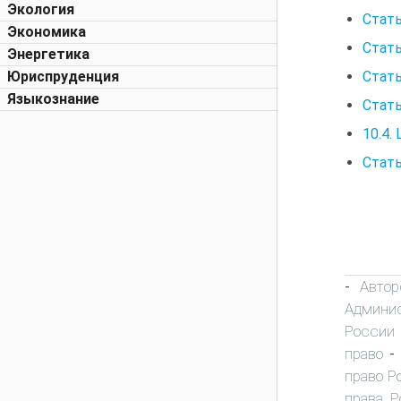
Экология
Стать
Экономика
Стать
Энергетика
Стать
Юриспруденция
Языкознание
Стать
10.4.
Стать
Автор
-
Админис
России
право
-
право Р
права Р