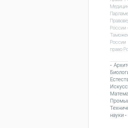
Медици
Парламе
Правове
России
Таможен
России
право Р
Архит
-
Биолог
Естест
Искусс
Матема
Промы
Технич
науки
-