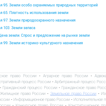
я 95. Земли особо охраняемых природных территорий
я 65. Платность использования земли
я 97. Земли природоохранного назначения
я 103. Земли запаса
 Цена земли. Спрос и предложение на рынке земли
я 99. Земли историко-культурного назначения
ское право России
Аграрное право России
Адвок
-
-
тративный процесс России
Арбитражный процесс Росс
-
Гражданский процесс России
Гражданское право Рос
-
-
Жилищное право России
Земельное право России
Из
-
-
оссии
Информационное право России
Исполнительное 
-
-
оссии
Конкурсное право России
Конституционное пр
-
-