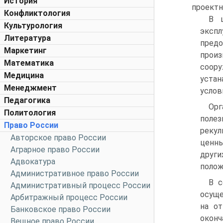
История
проектн
Конфликтология
В ц
Культурология
экс
Литература
пред
Маркетинг
прои
Математика
соор
Медицина
устан
Менеджмент
услов
Педагогика
Орг
Политология
поле
Право России
рекул
Авторское право России
ценны
Аграрное право России
други
Адвокатура
полож
Административное право России
В с
Административный процесс России
осуще
Арбитражный процесс России
на от
Банковское право России
оконч
Вещное право России