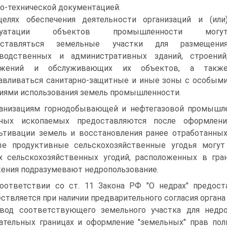
о-технической документацией.
елях обеспечения деятельности организаций и (или
плуатации объектов промышленности могу
оставляться земельные участки для размещени
зводственных и административных зданий, строений
ужений и обслуживающих их объектов, а такж
авливаться санитарно-защитные и иные зоны с особым
иями использования земель промышленности.
анизациям горнодобывающей и нефтегазовой промышле
зных ископаемых предоставляются после оформлени
ьтивации земель и восстановления ранее отработанных
е продуктивные сельскохозяйственные угодья могут
х сельскохозяйственных угодий, расположенных в гран
ения подразумевают недропользование.
оответствии со ст. 11 Закона РФ "О недрах" предост
ствляется при наличии предварительного согласия органа
вод соответствующего земельного участка для недро
ательных границах и оформление "земельных" прав пол