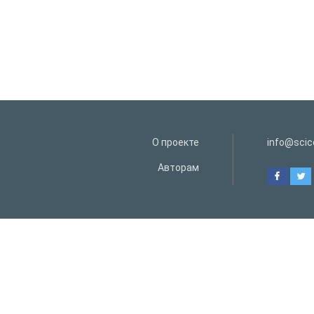
О проекте
info@scice
Авторам