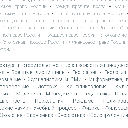
нское право России
Международное право
Муниц
-
-
нтское право России
Право собственности России
-
дение, основы права
Правоохранительные органы
Предп
-
-
Семейное право России
Социальное право России
Стр
-
-
-
ное право России
Трудовое право России
Уголовно-ис
-
-
Уголовный процесс России
Финансовое право России
-
-
оссии
-
ектура и строительство
Безопасность жизнедеят
-
ия
Военные дисциплины
География
Геология
-
-
-
вознание
Журналистика и СМИ
Информатика, 
-
-
твоведение
История
Конфликтология
Куль
-
-
-
тика
Медицина
Менеджмент
Педагогика
Поли
-
-
-
-
шленность
Психология
Реклама
Религиов
-
-
-
еские науки
Учебный процесс
Физика
Философ
-
-
-
Экология
Экономика
Энергетика
Юриспруденция
-
-
-