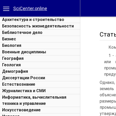
SciCenter.online
Архитектура и строительство
Безопасность жизнедеятельности
Библиотечное дело
Стат
Бизнес
Биология
Ком
Военные дисциплины
1 -
География
или 
Геология
пром
Демография
преду
Диссертации России
Однако,
Естествознание
земель
Журналистика и СМИ
объясн
Информатика, вычислительная
размер
техника и управление
промы
Искусствоведение
утверж