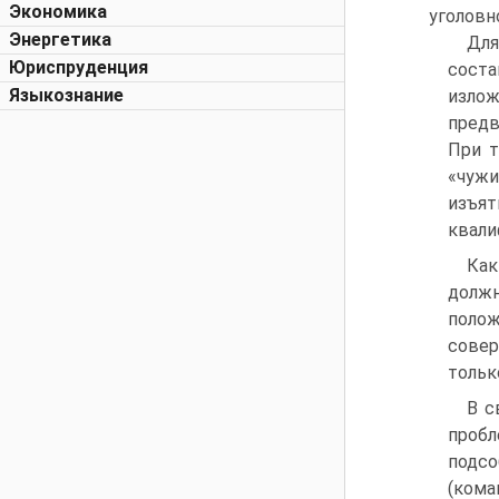
Экономика
уголовн
Энергетика
Для
Юриспруденция
соста
Языкознание
излож
предв
При т
«чуж
изъят
квалиф
Как
долж
полож
совер
тольк
В с
пробл
подсо
(кома