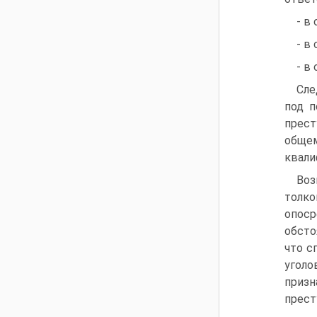
- в
- в
- в
Сле
под п
прест
общем
квали
Воз
толко
опоср
обсто
что с
уголо
призн
прест