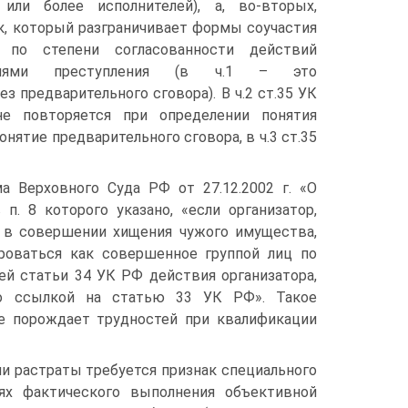
или более исполнителей), а, во-вторых,
к, который разграничивает формы соучастия
а) по степени согласованности действий
елями преступления (в ч.1 – это
з предварительного сговора). В ч.2 ст.35 УК
не повторяется при определении понятия
онятие предварительного сговора, в ч.3 ст.35
 Верховного Суда РФ от 27.12.2002 г. «О
п. 8 которого указано, «если организатор,
л в совершении хищения чужого имущества,
роваться как совершенное группой лиц по
ьей статьи 34 УК РФ действия организатора,
со ссылкой на статью 33 УК РФ». Такое
е порождает трудностей при квалификации
или растраты требуется признак специального
аях фактического выполнения объективной