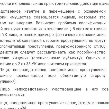
чески выполняет лишь приготовительные действия к хи
едственное изъятие и перемещение с охраняемой
ории имущества совершается лицами, которым это
тво не вверено. Возникает проблема квалификации
й всех участвовавших в хищении лиц. В соответствии с
34 УК лица, в нашем примере фактически выполнившие
ю часть объективной стороны преступления, не могут
полнителями преступления, предусмотренного ст.160
 действия следует рассматривать как пособничество
ителю хищения (специальному субъекту). Однако в
ствии с ч.2 ст.33 УК исполнителем признается:
Лицо, непосредственно совершившее преступление
нолично выполнившее всю объективную сторону
упления);
 Лицо, непосредственно участвовавшее в его со
полнителями);
Лицо, совершившее преступление посредством использо
ственности[5]: