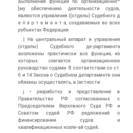
выполнения функций по организационно'^
[му обеспечению деятельности судов,
являются управления ((отделы) Судебного д
е п а р т а м е н т а, создаваемые во всех
рубъектах Федерации.
| На центральный аппарат и управления
(отделы) Судебного де-рартамента
возложены практически все функции, из
которых слагается организационное
руководство судами. В соответствии со ст.
6 и 14 Закона о Судебном департаменте они
обязаны осуществлять, в |астности:
j • разработку и представление в
Правительство РФ согласованных с
Председателем Верховного Суда РФ и
Советом судей РФ редложений о
финансировании судов и
квалификационных колле-ай судей;