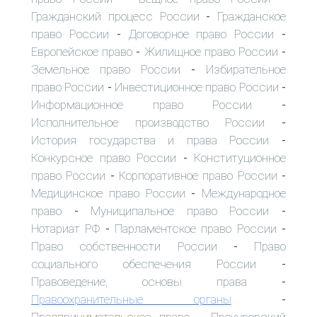
Гражданский процесс России
Гражданское
-
право России
Договорное право России
-
-
Европейское право
Жилищное право России
-
-
Земельное право России
Избирательное
-
право России
Инвестиционное право России
-
-
Информационное право России
-
Исполнительное производство России
-
История государства и права России
-
Конкурсное право России
Конституционное
-
право России
Корпоративное право России
-
-
Медицинское право России
Международное
-
право
Муниципальное право России
-
-
Нотариат РФ
Парламентское право России
-
-
Право собственности России
Право
-
социального обеспечения России
-
Правоведение, основы права
-
Правоохранительные органы
-
Предпринимательское право
Прокурорский