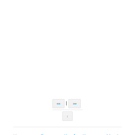
|
<<
>>
↑