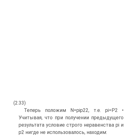
(2.33)
Теперь положим N=pip22, т.е. pi=P2 •
Учитывая, что при получении предыдущего
результата условие строго неравенства pi и
р2 нигде не использовалось, находим: