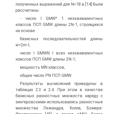
полученных выражений для N<18 в [14] были
рассчитаны:
- число I GMW^ 1 неэквивалентных
классов ПСП GMW длины 2N-1, строящихся
на основе
базисных последовательностей длины
w=2m-l;
число I GMWN I всех неэквивалентных
классов ПСП GMW длины 2N-1;
мощность MN классов;
общее число PN ПСП GMW.
Результаты вычислений приведены в
таблицах 2.3 и 2.4. При этом в качестве
базисных разностных множеств наряду с
зингеровскими использовались разностные
множества Лежандра, Холла, Бомера-