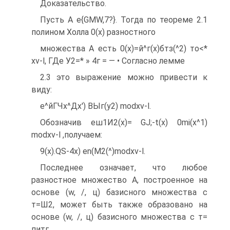
Доказательство.
Пусть A e{GMW,7?}. Тогда по теореме 2.1
полином Холла 0(x) разностного
множества А есть 0(х)=й^г(х)бтз(^2) то<*
xv-l, ГДе У2=* » 4г = — • Согласно лемме
2.3 это выражение можно привести к
виду:
е^йГЧх^Дх') ВЫг(у2) modxv-l.
Обозначив еш1И2(х)= GJ;-t(x) 0mi(x^1)
modxv-l ,получаем:
9(x).QS-4x) en(M2(^)modxv-l.
Последнее означает, что любое
разностное множество А, построенное на
основе (w, /, ц) базисного множества с
т=Ш2, может быть также образовано на
основе (w, /, ц) базисного множества с т=
питг.