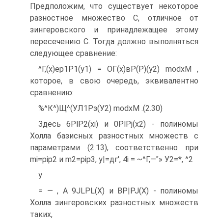
Предположим, что существует некоторое
разностное множество С, отличное от
зингеровского и принадлежащее этому
пересечению С. Тогда должно выполняться
следующее сравнение:
^Г,(х)ер1Р1(у1) = ОГ(х)вР(Р)(у2) modxM ,
которое, в свою очередь, эквивалентно
сравнению:
%^К^)Щ^(УЛ1Рз(У2) modхМ .(2.30)
Здесь 6PlP2(xi) и 0PlPj(х2) - полиномы
Холла базисных разностных множеств с
параметрами (2.13), соответственно при
mi=pip2 и m2=pip3, у|=дг', 4i = ~^Г,—"» У2=*, ^2
у
= — , A 9JLPL(X) и BP|PJ(X) - полиномы
Холла зингеровских разностных множеств
таких,