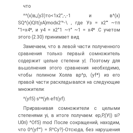
что
^^(х)в;,(у3)то<1х2",-,-1 и в^(х)
SQ^(x)Qlt(yA)modx2'^-\ , где Уз = х2"' ~тп
"1=х4*, и у4 = х2"1 ~т" ~1 = х4* .С учетом
этого (2.30) принимает вид
Замечаем, что в левой части полученного
сравнения только первый сомножитель
содержит целые степени у|. Поэтому для
вьшолнения этого сравнения необходимо,
чтобы полином Холла вр^р, (yf*) из его
правой части раскладывался на следующие
множители:
^(yf5) s^*(yh eft(yf).
Приравнивая сомножители с целыми
степенями yi, в итоге получаем: ер,Р,(У|) si?
U0ri) ^Of5) mod После сокращений, находим,
что 0^(yf°') = Я^Су?)-Отсюда, без нарушения