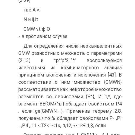
(2.39)
где A v.
N и lj.lt
GMW vt ф О
- в противном случае
Для определения числа неэквивалентных
GMW разностных множеств с параметрами
(2.13) и ^р^'р"2..^*" воспользуемся
известным из комбинаторного анализа
принципом включения и исключения [43]. В
соответствии с ним множество {GMWN}
рассматривается как некоторое множество
элементов со свойствами {Р^}, И=1,*, где
элемент ВЕ{ОМ>^ы} обладает свойством Р4
, если ge{GMWN', }. Применив теорему 2.8,
получаем, что % обладает свойствами Р- ,Р|
...,Р4 , 11 <Т2<...<1к, п,12,.«-1к€ 1,$, если