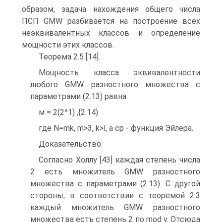
образом, задача нахождения общего числа
ПСП GMW разбивается на построение всех
неэквивалентных классов и определение
мощности этих классов.
Теорема 2.5 [14].
Мощность класса эквивалентности
любого GMW разностного множества с
параметрами (2.13) равна:
м = 2(2^1) ,{2.14)
где N=mk, m>3, k>l, а cp - функция Эйлера.
Доказательство.
Согласно Холлу [43] каждая степень числа
2 есть множитель GMW разностного
множества с параметрами (2.13). С другой
стороны, в соответствии с теоремой 2.3
каждый множитель GMW разностного
множества есть степень 2 по mod v. Отсюда