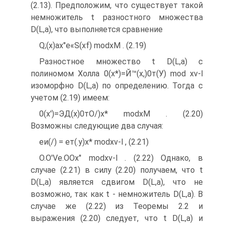
(2.13). Предположим, что существует такой
немножитель t разностного множества
D(L,a), что выполняется сравнение
Q;(x)ax"e«S(xf) modxM . (2.19)
Разностное множество t D(L,a) с
полиномом Холла 0(х*)=Й™(х,)0т(У) mod xv-l
изоморфно D(L,a) по определению. Тогда с
учетом (2.19) имеем:
0(х')=ЭД(х)0тО/)х* modxM . (2.20)
Возможны следующие два случая:
еи(/) = ет(.у)х* modxv-l , (2.21)
O.O'Ve.OOx" modxv-l . (2.22) Однако, в
случае (2.21) в силу (2.20) получаем, что t
D(L,a) является сдвигом D(L,a), что не
возможно, так как t - немножитель D(L,a). В
случае же (2.22) из Теоремы 2.2 и
выражения (2.20) следует, что t D(L,a) и