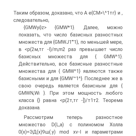
Таким образом, доказано, что А е{СМ>\^1тг} и ,
следовательно,
{GMWyi}z> {GMW*1}. Далее, можно
показать, что число базисных разностных
множеств для {GMWJ1"'1}, по меньшей мере,
в <р(2м,тг -l)/m,m2 раз превышает число
базисных множеств для { GMW^1}.
Действительно, все базисные разностные
множества для { GMW^1} являются также
базисными и для {GMW™1^}. Последнее же в
свою очередь является базисным для {
GMWN,Wi }. При этом мощность любого
класса {} равна <р(2т,тг -])/т1т2. Теорема
доказана.
Рассмотрим теперь разностное
множество D(L,a) с полиномом Холла
0(х)=ЭД(х)9ш(.у) mod xv-l и параметрами