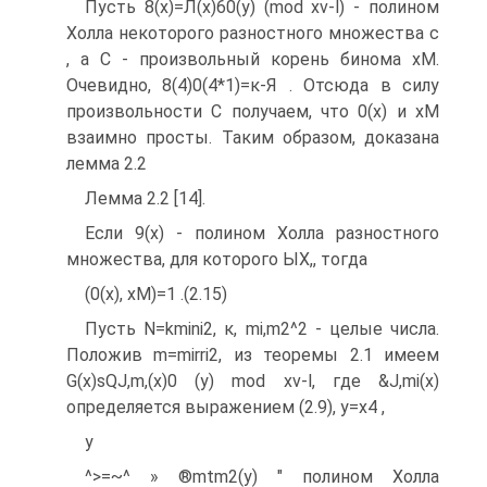
Пусть 8(х)=Л(х)60(у) (mod xv-l) - полином
Холла некоторого разностного множества с
, а C - произвольный корень бинома хМ.
Очевидно, 8(4)0(4*1)=к-Я . Отсюда в силу
произвольности C получаем, что 0(х) и хМ
взаимно просты. Таким образом, доказана
лемма 2.2
Лемма 2.2 [14].
Если 9(х) - полином Холла разностного
множества, для которого ЫХ,, тогда
(0(х), хМ)=1 .(2.15)
Пусть N=kmini2, к, mi,m2^2 - целые числа.
Положив m=mirri2, из теоремы 2.1 имеем
G(x)sQJ,m,(x)0 (у) mod xv-l, где &J,mi(x)
определяется выражением (2.9), у=х4 ,
у
^>=~^ » ®mtm2(y) " полином Холла