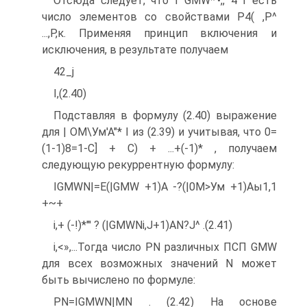
Отсюда следует, что I GMW*'•,, 4 I есть
число элементов со свойствами Р4( ,Р^
...,Р,к. Применяя принцип включения и
исключения, в результате получаем
42_j
I,
(2.40)
Подставляя в формулу (2.40) выражение
для | ОМ\Ум'А"* I из (2.39) и учитывая, что 0=
(1-1)8=1-С] + С) + ...+(-1)* , получаем
следующую рекуррентную формулу:
ІGMWN|=E(|GMW +1)А -?(|0М>Ум +1)Аы1,1
+~+
i,
+ (-!)*"' ? (|GMWNi,J+1)AN?J^ .(2.41)
i,<»,...
Тогда число PN различных ПСП GMW
для всех возможных значений N может
быть вычислено по формуле:
PN=IGMWN|MN . (2.42) На основе