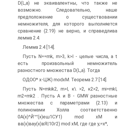
D(L,a) не эквивалентны, что также не
возможно. Следовательно, наше
предположение о существовании
немножителя, для которого выполняется
сравнение (2.19) не верно, и справедлива
лемма 2.4.
Лемма 2.4 [14].
Пусть N==mk, m>3, k>l - целые числа, а t
есть произвольный немножитель
разностного множества D(L,a). Тогда
ОДОО* х-ЦЖ) modxM. Теорема 2.7 [14].
Пусть N=mkik2, m>l, к\ >2, к2>2, mi=mkl,
m2=mk2 . Пусть А и В - GMW разностные
множества с параметрами (2.13) и
полиномами Холла соответственно
0А(х)^Й™'(х)еш1СУ1) mod хМ и
вв(х)вау(х)вЯ|10г2) mod хМ, где где у,=х*,