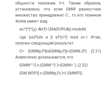
общности положим t=l. Таким образом,
установлено, что если GMW разностное
множество принадлежит С , то его полином
Холла имеет вид:
ec^(*)^(y,) 4ktf)-Q9A0Ofi!U&i) modxM,
где ЬЬРЫл и )¦ eft(>f) mod xv-l. Итак,
получен следующий результат:
С= {GMWp,Pl}n{GMWp,Pj}={GMWJ5'} .(2.31)
Аналогично доказывается, что
{GMW™1} n {GMW™3 }={GMW>' }, (2.32)
{GM WP,P)} n {GMWp,Pj }={ GMWP}} .