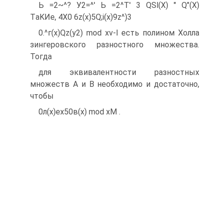
Ь =2~^? У2=^' Ь =2^Т' 3 QSl(X) " Q"(X)
TаKИe, 4X0 6z(x)5Q;i(x)9z^)3
0.^г(x)Qz(y2) mod xv-l есть полином Холла
зингеровского разностного множества.
Тогда
для эквивалентности разностных
множеств А и В необходимо и достаточно,
чтобы
0л(х)ех50в(х) mod хМ .