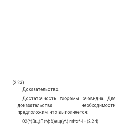
(2.23)
Доказательство.
Достаточность теоремы очевидна. Для
доказательства необходимости
предположим, что выполняется:
02{*)Вщ(П)*ф&)ещ(у\) mi*x*-l • (2.24)