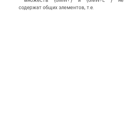
множеств {GMW?'} и {GMW?L } не
содержат общих элементов, т.е.