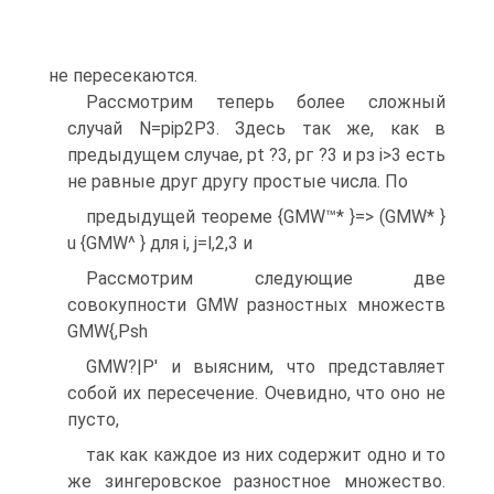
не пересекаются.
Рассмотрим теперь более сложный
случай N=pip2P3. Здесь так же, как в
предыдущем случае, pt ?3, рг ?3 и рз i>3 есть
не равные друг другу простые числа. По
предыдущей теореме {GMW™* }=> (GMW* }
u {GMW^ } для i, j=l,2,3 и
Рассмотрим следующие две
совокупности GMW разностных множеств
GMW{,Psh
GMW?|P' и выясним, что представляет
собой их пересечение. Очевидно, что оно не
пусто,
так как каждое из них содержит одно и то
же зингеровское разностное множество.