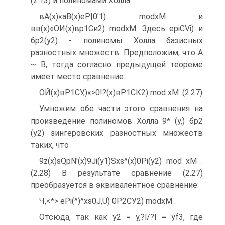
(2.13) и полиномами Холла :
вА(х)«аВ(х)еР|0'1) modxM и
вв(х)«ОИ(х)вр1Си2) modxM. Здесь epiCVi) и
6р2(у2) - полиномы Холла базисных
разностных множеств. Предположим, что А
~ В, тогда согласно предыдущей теореме
имеет место сравнение:
ОЙ(х)вР1СУ,)«>0!?(х)вР1СК2) mod хМ .(2.27)
Умножим обе части этого сравнения на
произведение полиномов Холла 9* (у,) бр2
(у2) зингеровских разностных множеств
таких, что
9z(x)sQpN'(x)9Ji(y1)Sxs^(x)0Pi(y2) mod хМ .
(2.28) В результате сравнение (2.27)
преобразуется в эквивалентное сравнение:
Ч,<*> ePi(^)^xs0J,U) 0Р2СУ2) modxM .
Отсюда, так как у2 = y,?l/?l = yf3, где