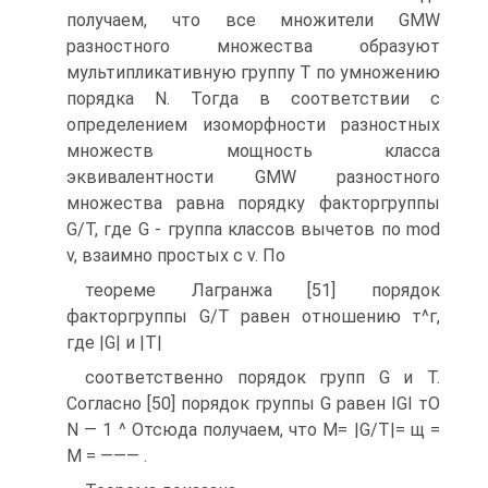
получаем, что все множители GMW
разностного множества образуют
мультипликативную группу Т по умножению
порядка N. Тогда в соответствии с
определением изоморфности разностных
множеств мощность класса
эквивалентности GMW разностного
множества равна порядку факторгруппы
G/T, где G - группа классов вычетов по mod
v, взаимно простых с v. По
теореме Лагранжа [51] порядок
факторгруппы G/T равен отношению т^г,
где |G| и |Т|
соответственно порядок групп G и Т.
Согласно [50] порядок группы G равен
IGI тО
N — 1 ^ Отсюда получаем, что М= |G/T|= щ =
M = ——— .