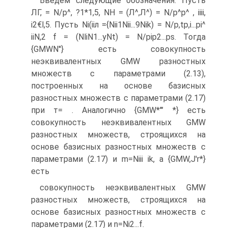
Введем следующие обозначения. Пусть
ЛГ, = N/p^, ?1*1,5, NH = (Л^,Л^) = N/p^p^ , ii
ii,
i2€l,5. Пусть Ni(iiл ={Nii1Nii...9Nik) = N/p,tp,i...pi^
ii
N,2 f = (NliN1...yNt) = N/pip2...ps. Тогда
{GMWN''} есть совокупность
неэквивалентных GMW разностных
множеств с параметрами (2.13),
построенных на основе базисных
разностных множеств с параметрами (2.17)
при т= . Аналогично {GMW*'" *} есть
совокупность неэквивалентных GMW
разностных множеств, строящихся на
основе базисных разностных множеств с
параметрами (2.17) и m=Niii ik, а {GMW,J'r*}
есть
совокупность неэквивалентных GMW
разностных множеств, строящихся на
основе базисных разностных множеств с
параметрами (2.17) и n=Ni2...f.