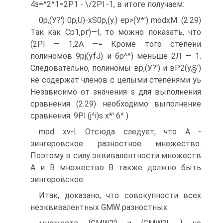
4з=^2^1=2Р1 - \/2Pl -1, в итоге получаем:
0р,(У?') 0p,U)-xS0p,(y.) ер>(У.*') modxM. (2.29)
Так как Ср1,рг)—I, то можно показать, что
(2Pl — 1,2А —= Кроме того степени
полиномов 9pj(yfJ) и бр^^) меньше 2Л — 1.
Следовательно, полиномы вр,(У?') и вР2(у,§')
не содержат членов с целыми степенями уь
Независимо от значения s для выполнения
сравнения (2.29) необходимо выполнение
сравнения: 9Pl (j^i)s х*' 6^ )
mod xv-l. Отсюда следует, что А -
зингеровское разностное множество.
Поэтому в силу эквивалентности множеств
А и В множество В также должно быть
зингеровское.
Итак, доказано, что совокупности всех
неэквивалентных GMW разностных