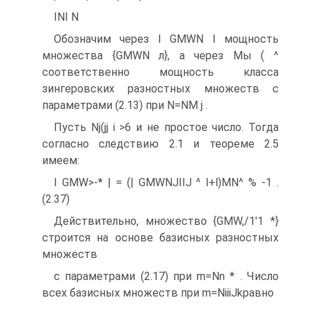
INI N
Обозначим через I GMWN I мощность
множества {GMWN л}, а через Мы ( ^
соответственно мощность класса
зингеровских разностных множеств с
параметрами (2.13) при N=NM j .
Пусть Nj(jj i >6 и не простое число. Тогда
согласно следствию 2.1 и теореме 2.5
имеем:
I GMW>-* | = (| GMWNJIIJ ^ l+l)MN^ % -1 .
(2.37)
Действительно, множество {GMW,/1'1 *}
строится на основе базисных разностных
множеств
с параметрами (2.17) при m=Nn * . Число
всех базисных множеств при m=NiiiJkравно