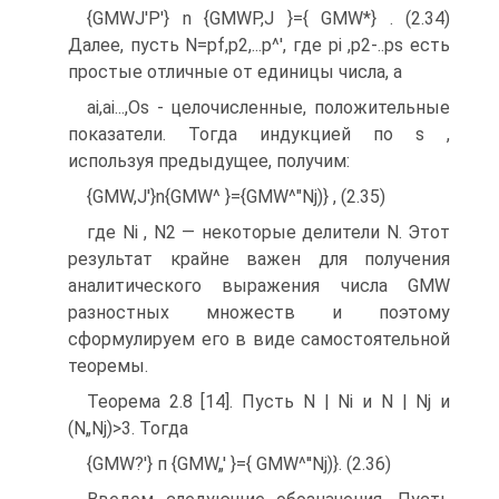
{GMWJ'P'} n {GMWP,J }={ GMW*} . (2.34)
Далее, пусть N=pf,p2,...p^', где pi ,p2-..ps есть
простые отличные от единицы числа, а
ai,ai...,Os - целочисленные, положительные
показатели. Тогда индукцией по s ,
используя предыдущее, получим:
{GMW,J'}n{GMW^ }={GMW^"Nj)} , (2.35)
где Ni , N2 — некоторые делители N. Этот
результат крайне важен для получения
аналитического выражения числа GMW
разностных множеств и поэтому
сформулируем его в виде самостоятельной
теоремы.
Теорема 2.8 [14]. Пусть N | Ni и N | Nj и
(N„Nj)>3. Тогда
{GMW?'} п {GMW„' }={ GMW^''Nj)}. (2.36)