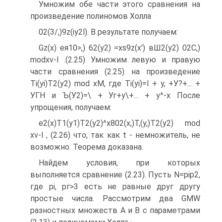
Умножим обе части этого сравнения на
произведение полиномов Холла
02(3/,)9z(iy2l). В результате получаем:
Gz(x) ея10>,) 62(у2) =xs9z(x') вШ2(у2) 02С,)
modxv-l .(2.25) Умножим левую и правую
части сравнения (2.25) на произведение
Ti(yi)T2(y2) mod хМ, где Ti(yi)=l + y, +У?+... +
УГН и Ъ(У2)=\ + Уг+у\+... + у^-х После
упрощения, получаем:
е2(х)Т1(у1)Т2(у2)^х802(х,)Т,(у,)Т2(у2) mod
xv-l , (2.26) что, так как t - немножитель, не
возможно. Теорема доказана.
Найдем условия, при которых
выполняется сравнение (2.23). Пусть N=pip2,
где pi, рг>3 есть не равные друг другу
простые числа. Рассмотрим два GMW
разностных множеств А и В с параметрами