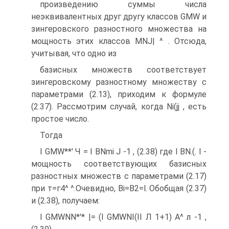
произведению суммы числа
неэквивалентных друг другу классов GMW и
зингеровского разностного множества на
мощность этих классов MNJ| ^ . Отсюда,
учитывая, что одно из
базисных множеств соответствует
зингеровскому разностному множеству с
параметрами (2.13), приходим к формуле
(2.37). Рассмотрим случай, когда Ni(jj , есть
простое число.
Тогда
I GMW**' Ч = I BNmi J -1 , (2.38) где I BN.(. I -
мощность соответствующих базисных
разностных множеств с параметрами (2.17)
при т=г4^ ^.Очевидно, Bi=B2=l. Обобщая (2.37)
и (2.38), получаем:
I GMWNN*'* |= (I GMWNI(II Л 1+1) А^ л -1 ,