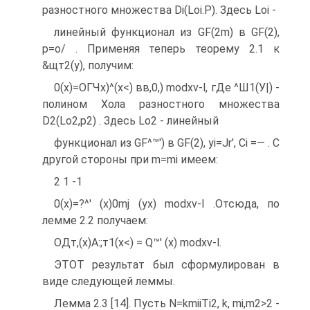
разностного множества Di(Loi.P). Здесь Loi -
линейный функционал из GF(2m) в GF(2),
р=о/ . Применяя теперь теорему 2.1 к
&щт2(у), получим:
0(х)=ОГЧх)^(х<) вв,0,) modxv-l, гДе ^Ш1(У|) -
полином Хола разностного множества
D2(Lo2,p2) . Здесь Lo2 - линейный
функционал из GF^™') в GF(2), yi=Jr', Ci =— . С
другой стороны при m=mi имеем:
2 1 -1
0(х)=?^' (x)0mj (ух) modxv-l .Отсюда, по
лемме 2.2 получаем:
ОДт,(х)А:;т1(х<) = Q™' (х) modxv-l.
ЭТОТ результат был сформулирован в
виде следующей леммы.
Лемма 2.3 [14]. Пусть N=kmiiTi2, k, mi,m2>2 -