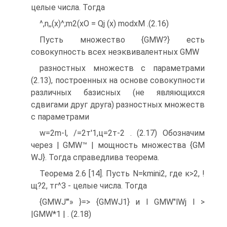
целые числа. Тогда
^,n,,(x)^;m2(xO = Qj (х) modxM .(2.16)
Пусть множество {GMW?} есть
совокупность всех неэквивалентных GMW
разностных множеств с параметрами
(2.13), построенных на основе совокупности
различных базисных (не являющихся
сдвигами друг друга) разностных множеств
с параметрами
w=2m-l, /=2т'1,ц=2т-2 . (2.17) Обозначим
через | GMW™ | мощность множества {GM
WJ}. Тогда справедлива теорема.
Теорема 2.6 [14]. Пусть N=kmini2, где к>2, !
щ?2, тг^З - целые числа. Тогда
{GMWJ'"» }=> {GMWJ1} и I GMW"lWj I >
|GMW*1 | . (2.18)