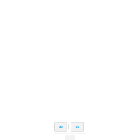
|
<<
>>
↑