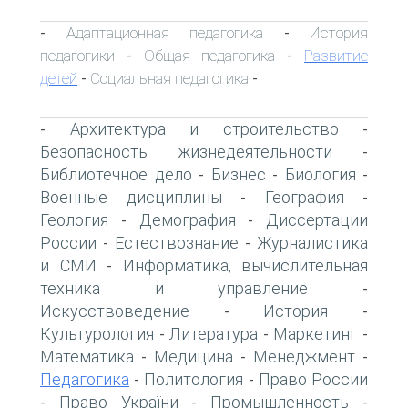
Адаптационная педагогика
История
-
-
педагогики
Общая педагогика
Развитие
-
-
детей
Социальная педагогика
-
-
Архитектура и строительство
-
-
Безопасность жизнедеятельности
-
Библиотечное дело
Бизнес
Биология
-
-
-
Военные дисциплины
География
-
-
Геология
Демография
Диссертации
-
-
России
Естествознание
Журналистика
-
-
и СМИ
Информатика, вычислительная
-
техника и управление
-
Искусствоведение
История
-
-
Культурология
Литература
Маркетинг
-
-
-
Математика
Медицина
Менеджмент
-
-
-
Педагогика
Политология
Право России
-
-
Право України
Промышленность
-
-
-