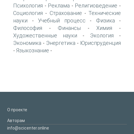
Психология
Реклама
Религиоведение
-
-
-
Социология
Страхование
Технические
-
-
науки
Учебный процесс
Физика
-
-
-
Философия
Финансы
Химия
-
-
-
Художественные науки
Экология
-
-
Экономика
Энергетика
Юриспруденция
-
-
Языкознание
-
-
О проекте
Авторам
info@scicenter.online