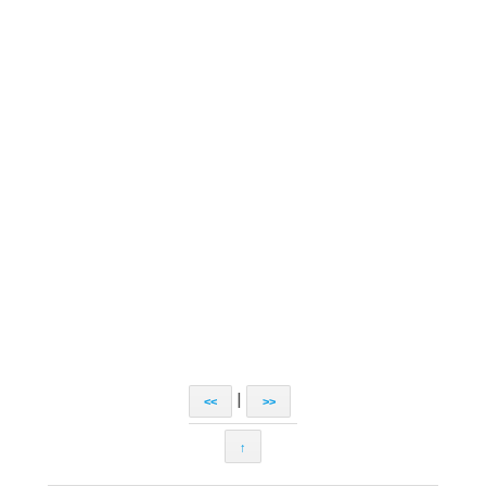
|
<<
>>
↑