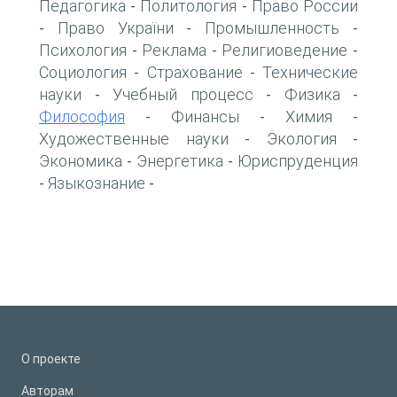
Педагогика
Политология
Право России
-
-
Право України
Промышленность
-
-
-
Психология
Реклама
Религиоведение
-
-
-
Социология
Страхование
Технические
-
-
науки
Учебный процесс
Физика
-
-
-
Философия
Финансы
Химия
-
-
-
Художественные науки
Экология
-
-
Экономика
Энергетика
Юриспруденция
-
-
Языкознание
-
-
О проекте
Авторам