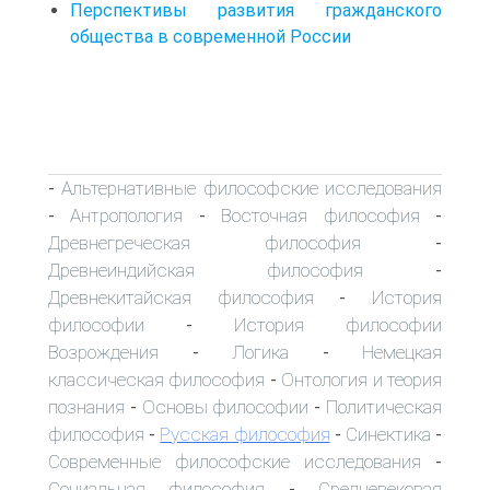
Перспективы развития гражданского
общества в современной России
Альтернативные философские исследования
-
Антропология
Восточная философия
-
-
-
Древнегреческая философия
-
Древнеиндийская философия
-
Древнекитайская философия
История
-
философии
История философии
-
Возрождения
Логика
Немецкая
-
-
классическая философия
Онтология и теория
-
познания
Основы философии
Политическая
-
-
философия
Русская философия
Синектика
-
-
-
Современные философские исследования
-
Социальная философия
Средневековая
-