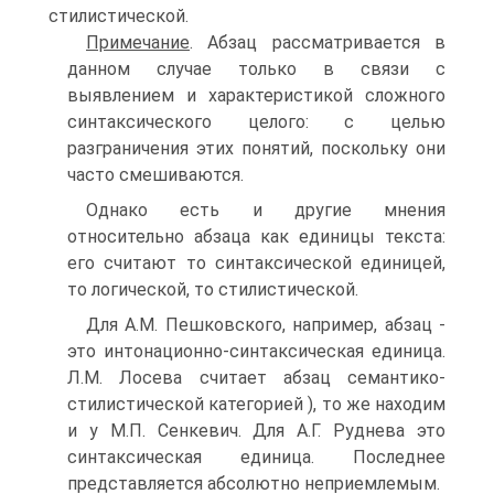
стилистической.
Примечание
. Абзац рассматривается в
данном случае только в связи с
выявлением и характеристикой сложного
синтаксического целого: с целью
разграничения этих понятий, поскольку они
часто смешиваются.
Однако есть и другие мнения
относительно абзаца как единицы текста:
его считают то синтаксической единицей,
то логической, то стилистической.
Для А.М. Пешковского, например, абзац -
это интонационно-синтаксическая единица.
Л.М. Лосева считает абзац семантико-
стилистической категорией ), то же находим
и у М.П. Сенкевич. Для А.Г. Руднева это
синтаксическая единица. Последнее
представляется абсолютно неприемлемым.