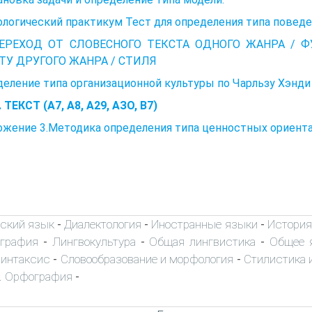
логический практикум Тест для определения типа повед
ПЕРЕХОД ОТ СЛОВЕСНОГО ТЕКСТА ОДНОГО ЖАНРА /
ТУ ДРУГОГО ЖАНРА / СТИЛЯ
еление типа организационной культуры по Чарльзу Хэнди
 ТЕКСТ (А7, А8, А29, АЗО, В7)
жение 3.Методика определения типа ценностных ориентац
ский язык
Диалектология
Иностранные языки
История
-
-
-
ография
Лингвокультура
Общая лингвистика
Общее 
-
-
-
интаксис
Словообразование и морфология
Стилистика и
-
-
. Орфография
-