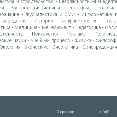
ектура и строительство
Безопасность жизнедеят
-
ия
Военные дисциплины
География
Геология
-
-
-
вознание
Журналистика и СМИ
Информатика, 
-
-
твоведение
История
Конфликтология
Куль
-
-
-
тика
Медицина
Менеджмент
Педагогика
Поли
-
-
-
-
шленность
Психология
Реклама
Религиов
-
-
-
еские науки
Учебный процесс
Физика
Философ
-
-
-
Экология
Экономика
Энергетика
Юриспруденция
-
-
-
О проекте
info@scice