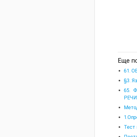
Еще по
61. 
§3. Я
65. 
РЕЧИ
Метод
1.Опр
Тест 
Поста