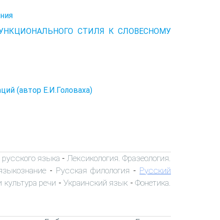
ения
 ФУНКЦИОНАЛЬНОГО СТИЛЯ К СЛОВЕСНОМУ
ий (автор Е.И.Головаха)
 русского языка
Лексикология. Фразеология.
-
языкознание
Русская филология
Русский
-
-
 культура речи
Украинский язык
Фонетика.
-
-