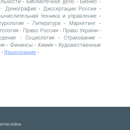
ельности
Библиотечное дело
Бизнес
-
-
-
Демография
Диссертации России
-
-
-
вычислительная техника и управление
-
турология
Литература
Маркетинг
-
-
-
тология
Право России
Право України
-
-
-
едение
Социология
Страхование
-
-
-
ия
Финансы
Химия
Художественные
-
-
-
Языкознание
-
-
nter.online