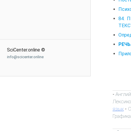
Психо
84. 
ТЕКС
Опред
РЕЧЬ.
SciCenter.online ©
Прило
info@scicenter.online
Англий
-
Лексик
язык
С
-
Графика