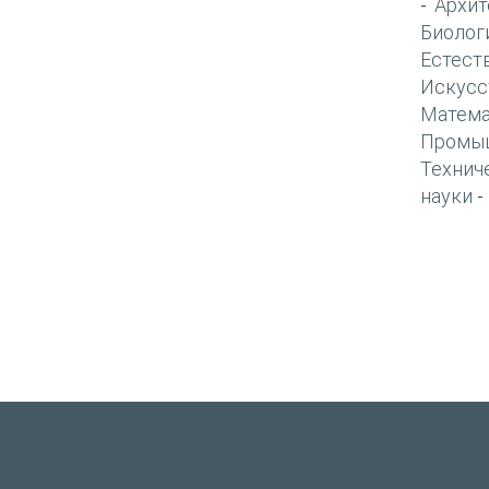
Архит
-
Биолог
Естест
Искусс
Матема
Промы
Технич
науки
-