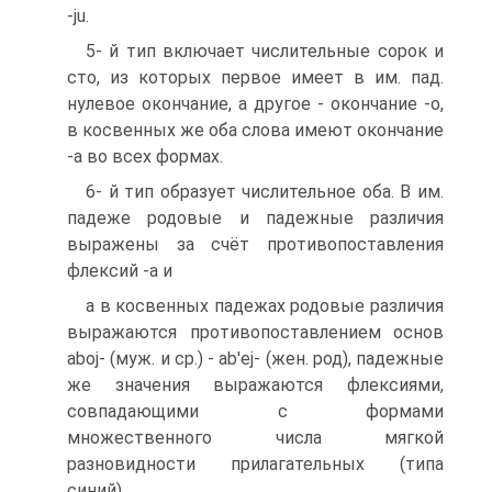
-ju.
5- й тип включает числительные сорок и
сто, из которых первое имеет в им. пад.
нулевое окончание, а другое - окончание -о,
в косвенных же оба слова имеют окончание
-а во всех формах.
6- й тип образует числительное оба. В им.
падеже родовые и падежные различия
выражены за счёт противопоставления
флексий -а и
а в косвенных падежах родовые различия
выражаются противопоставлением основ
aboj- (муж. и ср.) - ab'ej- (жен. род), падежные
же значения выражаются флексиями,
совпадающими с формами
множественного числа мягкой
разновидности прилагательных (типа
синий).