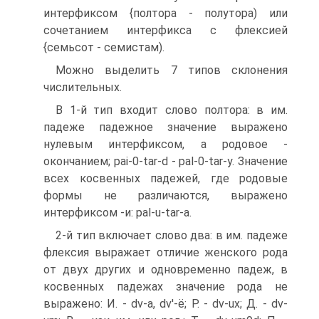
интерфиксом {полтора - полутора) или
сочетанием интерфикса с флексией
{семьсот - семистам).
Можно выделить 7 типов склонения
числительных.
В 1-й тип входит слово полтора: в им.
падеже падежное значение выражено
нулевым интерфиксом, а родовое -
окончанием; pai-0-tar-d - pal-0-tar-y. Значение
всех косвенных падежей, где родовые
формы не различаются, выражено
интерфиксом -и: pal-u-tar-a.
2-й тип включает слово два: в им. падеже
флексия выражает отличие женского рода
от двух других и одновременно падеж, в
косвенных падежах значение рода не
выражено: И. - dv-a, dv'-ё; Р. - dv-ux; Д. - dv-