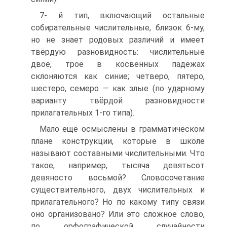
7- й тип, включающий остальные
собирательные числительные, близок 6-му,
но не знает родовых различий и имеет
твёрдую разновидность: числительные
двое, трое в косвенных падежах
склоняются как синие; четверо, пятеро,
шестеро, семеро — как злые (по ударному
варианту твёрдой разновидности
прилагательных 1-го типа).
Мало ещё осмыслены в грамматическом
плане конструкции, которые в школе
называют составными числительными. Что
такое, например, тысяча девятьсот
девяносто восьмой? Словосочетание
существительного, двух числительных и
прилагательного? Но по какому типу связи
оно организовано? Или это сложное слово,
по орфографической случайности