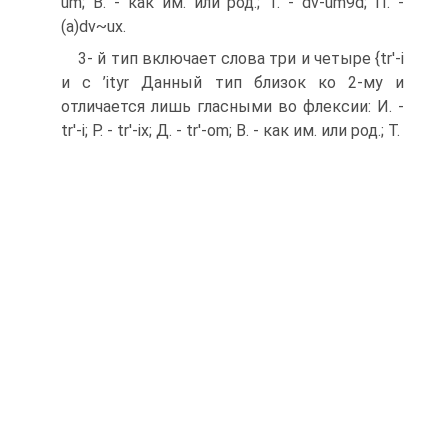
um; В. - как им. или род.; Т. - dv-um9d; П. -
(a)dv~ux.
3- й тип включает слова три и четыре {tr'-i
и с ’ityr Данный тип близок ко 2-му и
отличается лишь гласными во флексии: И. -
tr'-i; Р. - tr'-ix; Д. - tr'-om; В. - как им. или род.; Т.