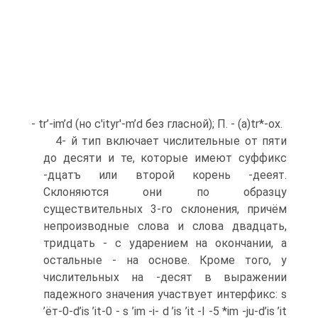
- tr’-im’d (но c'ityr'-m’d без гласной); П. - (a)tr*-ox.
4- й тип включает числительные от пяти
до десяти и те, которые имеют суффикс
-дцатъ или второй корень -дееят.
Склоняются они по образцу
существительных 3-го склонения, причём
непроизводные слова и слова двадцать,
тридцать - с ударением на окончании, а
остальные - на основе. Кроме того, у
числительных на -десят в выражении
падежного значения участвует интерфикс: s
’ёт-0-d’is ’it-0 - s ’im -i- d ’is ’it -I -5 *im -ju-d’is ’it