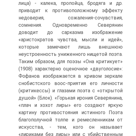
лица) - калека, пропойца, бродяга и др.
приводит к противоположному эффекту
недоверия, сожаления-сочувствия,
сомнения. Одновременно Северя­нин
доводит до сарказма изображение
«аристократов чувства, мысли и идей»,
которые замечают лишь внешнюю
неустроенность униженного нищетой поэта.
Таким образом, для поэзы «Она критикует»
(1908) характерно оценочное «двуголосие»:
Фофанов изображается в кривом зеркале
снобистского воос-приятия его личности
(критикессы) и глазами поэта с «открытой
душой» (Блок). «Горькая ирония Северянина,
«плач и хохот лиры» его создают яркую
картину противостояния истинного Поэта
благополучной толпе и ремесленни­кам от
искусства, - тем, кого он называет
«лириками без лиры» или с убийст­венным