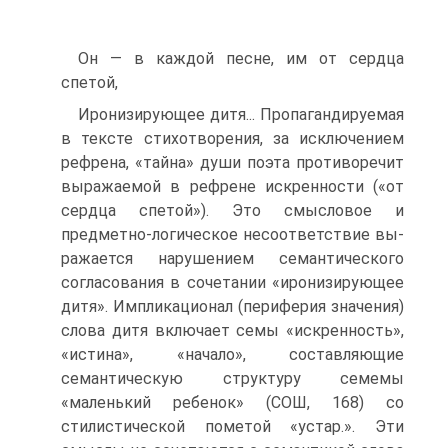
Он — в каждой песне, им от сердца
спетой,
Иронизирующее дитя... Пропагандируемая
в тексте стихотворения, за исключением
рефрена, «тайна» души поэта противоречит
выражаемой в рефрене искренности («от
сердца спетой»). Это смысловое и
предметно-логическое несоответствие вы­
ражается нарушением семантического
согласования в сочетании «иронизи­рующее
дитя». Импликационал (периферия значения)
слова дитя включает се­мы «искренность»,
«истина», «начало», составляющие
семантическую структу­ру семемы
«маленький ребенок» (СОШ, 168) со
стилистической пометой «ус­тар.». Эти