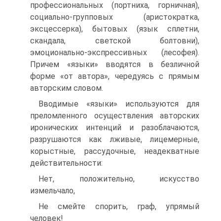
профессиональных (портниха, горничная),
социально-групповых (ари­стократка,
эксцессерка), бытовых (язык сплетни,
скандала, светской болтов­ни),
эмоционально-экспрессивных (лесофея).
Причем «языки» вводятся в без­личной
форме «от автора», чередуясь с прямым
авторским словом.
Вводимые «языки» используются для
преломленного осуществления ав­торских
иронических интенций и разоблачаются,
разрушаются как лживые, ли­цемерные,
корыстные, рассудочные, неадекватные
действительности:
Нет, положительно, искусство
измельчало,
Не смейте спорить, граф, упрямый
человек!