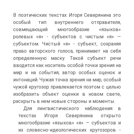
В поэтических текстах Иго­ря Северянина это
особый тип внутреннего отправителя,
совмещающий мно­гообразие «языков»
ролевых «я» - субъектов с чистым «я» —
субъектом. Чис­тый «я» - субъект, сохраняя
право авторского голоса, принимает на себя
опре­деленную маску. Такой субъект речи
вводится как носитель особой точки зре­ния на
мир и на события, автор особых оценок и
интонаций. Чужая точка зре­ния на мир, особый
чужой кругозор привлекается поэтом с целью
изобразить объект оценки в новом свете,
раскрыть в нем новые стороны и моменты.
Для лингвистического наблюдения в
текстах Игоря Северянина открыто
многообразие «языков» «я» — субъектов и
их словесно-идеологических круго­зоров -