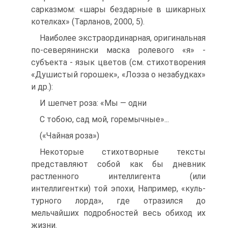
сарказмом: «шары бездарные в шикарных
котелках» (Тарланов, 2000, 5).
Наиболее экстраординарная, оригинальная
по-северянински маска роле­вого «я» -
субъекта - язык цветов (см. стихотворения
«Душистый горошек», «Лоэза о незабудках»
и др.):
И шепчет роза: «Мы — одни
С тобою, сад мой, горемычные»...
(«Чайная роза»)
Некоторые стихотворные тексты
представляют собой как бы дневник
растленного интеллигента (или
интеллигентки) той эпохи, Например, «куль­
турного лорда», где отразился до
мельчайших подробностей весь обиход их
жизни.