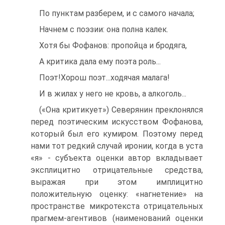
По пунктам разберем, и с самого начала;
Начнем с поэзии: она полна калек.
Хотя бы Фофанов: пропойца и бродяга,
А критика дала ему поэта роль...
Поэт!Хорош поэт...ходячая малага!
И в жилах у него не кровь, а алкоголь...
(«Она критикует») Северянин преклонялся
перед поэтическим искусством Фофанова,
кото­рый был его кумиром. Поэтому перед
нами тот редкий случай иронии, когда в уста
«я» - субъекта оценки автор вкладывает
эксплицитно отрицательные сред­ства,
выражая при этом имплицитно
положительную оценку: «нагнетение» на
пространстве микротекста отрицательных
прагмем-агентивов (наименований оценки