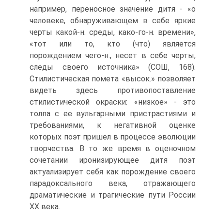
например, переносное значение дитя - «о
человеке, обнаруживающем в себе яркие
черты какой-н. среды, како-го-н. времени»,
«тот или то, кто (что) является
порождением чего-н., несет в се­бе черты,
следы своего источника» (СОШ, 168).
Стилистическая помета «вы­сок.» позволяет
видеть здесь противопоставление
стилистической окраски: «низкое» - это
толпа с ее вульгарными пристрастиями и
требованиями, к нега­тивной оценке
которых поэт пришел в процессе эволюции
творчества. В то же время в оценочном
сочетании иронизирующее дитя поэт
актуализирует себя как порождение своего
парадоксального века, отражающего
драматические и трагические пути России
XX века.