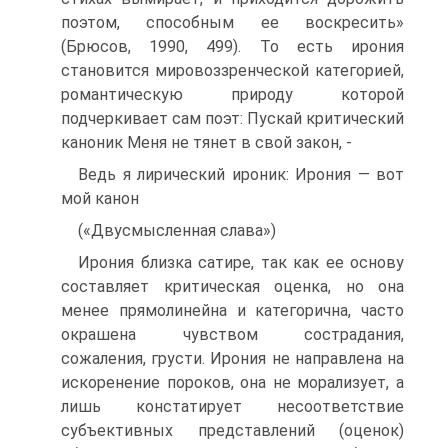
поэтом, способным ее воскресить»
(Брюсов, 1990, 499). То есть ирония
становится мировоззренче­ской категорией,
романтическую природу которой
подчеркивает сам поэт: Пускай критический
каноник Меня не тянет в свой закон, -
Ведь я лирический ироник: Ирония — вот
мой канон
(«Двусмысленная слава»)
Ирония близка сатире, так как ее основу
составляет критическая оценка, но она
менее прямолинейна и категорична, часто
окрашена чувством сострада­ния,
сожаления, грусти. Ирония не направлена на
искоренение пороков, она не морализует, а
лишь констатирует несоответствие
субъективных представлений (оценок)