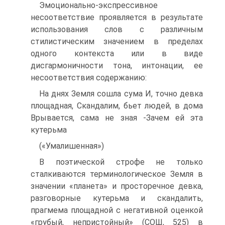
Эмоционально-экспрессивное
несоответствие проявляется в результате
использования слов с различным
стилистическим значением в пределах
одного контекста или в виде
дисгармоничности тона, интонации, ее
несоответствия со­держанию:
На днях Земля сошла сума И, точно девка
площадная, Скандалим, бьет людей, в дома
Врывается, сама не зная -Зачем ей эта
кутерьма
(«Умалишенная»)
В поэтической строфе не только
сталкиваются терминологическое Земля в
значении «планета» и просторечное девка,
разговорные кутерьма и сканда­лить,
прагмема площадной с негативной оценкой
«грубый, непристойный» (СОШ, 525) в