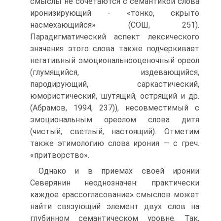
смыслы не сочетаются с семантикой слова
иронизирующий - «тонко, скрыто
насмехающийся» (СОШ, 251).
Парадигматический аспект лексического
значения этого слова также подчеркивает
негативный эмоционально­оценочный ореол
(глумящийся, издевающийся,
пародирующий, саркастический,
юмористический, шутящий, острящий и др.
(Абрамов, 1994, 237)), несовмес­тимый с
эмоциональным ореолом слова дитя
(чистый, светлый, настоящий). Отметим
также этимологию слова ирония — с греч.
«притворство».
Однако и в приемах своей иронии
Северянин неоднозначен: практиче­ски
каждое «рассогласование» смыслов может
найти связующий элемент двух слов на
глубинном семантическом уровне. Так,