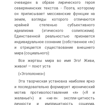
очевиден в образе лирического героя
северянинских текстов - Поэта, которому
он приписывает мессианские функции на
земле, взгляды которого отличаются
крайней степенью субъектив­ного
идеализма (этического солипсизма).
Единственной реальностью признает­ся
индивидуальное сознание (собственное «я»)
и отрицается существование внешнего
мира (социального):
Все жертвы мира во имя Эго! Живи,
живое! — поют уста
(«Эгополонез»)
Эта творческая установка наиболее ярко
и последовательно формирует иронический
мотив противопоставления «я» («Я и
желанье!») и «не-я»: экспли-цитность
личности и имплицитность социума,