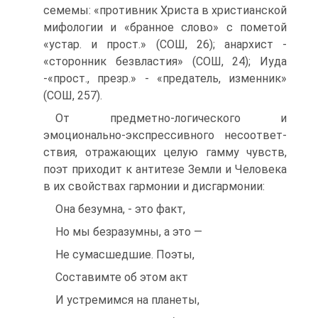
семемы: «противник Христа в христианской
мифологии и «бранное слово» с пометой
«устар. и прост.» (СОШ, 26); анархист -
«сторонник безвластия» (СОШ, 24); Иуда
-«прост., презр.» - «предатель, изменник»
(СОШ, 257).
От предметно-логического и
эмоционально-экспрессивного несоответ­
ствия, отражающих целую гамму чувств,
поэт приходит к антитезе Земли и Че­ловека
в их свойствах гармонии и дисгармонии:
Она безумна, - это факт,
Но мы безразумны, а это —
Не сумасшедшие. Поэты,
Составимте об этом акт
И устремимся на планеты,