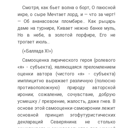
Смотря, как бьет волна о борт, О паюсной
икре, о сыре Мечтает лорд, и — что за черт!
— Об ананасовом пломбире... Как рыцарь
даме на турнире, Кивает нежно банке муль,
Но в небе, в золотой порфире, Его не
трогает июль...
(«Баллада XI»)
Самооценка лирического героя (ролевого
«я» - субъекта), являющаяся преломлением
оценки автора (чистого «я» - субъекта)
имплицитно выражает различную (полюсно
противоположную) природу авторской
иронии; сожале­ние, сочувствие, добрую
усмешку / презрение, жалость, даже гнев. В
основе этой самооценки-самоиронии лежит
основной принцип эгофутуристических
деклараций Северянина: не столько