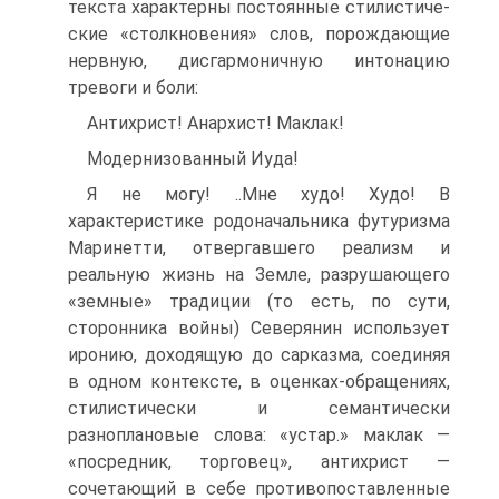
текста характерны постоянные стилистиче­
ские «столкновения» слов, порождающие
нервную, дисгармоничную интона­цию
тревоги и боли:
Антихрист! Анархист! Маклак!
Модернизованный Иуда!
Я не могу! ..Мне худо! Худо! В
характеристике родоначальника футуризма
Маринетти, отвергавшего реализм и
реальную жизнь на Земле, разрушающего
«земные» традиции (то есть, по сути,
сторонника войны) Северянин использует
иронию, доходящую до сарказма, соединяя
в одном контексте, в оценках-обращениях,
стилистически и семантически
разноплановые слова: «устар.» маклак —
«посредник, торговец», антихрист —
сочетающий в себе противопоставленные