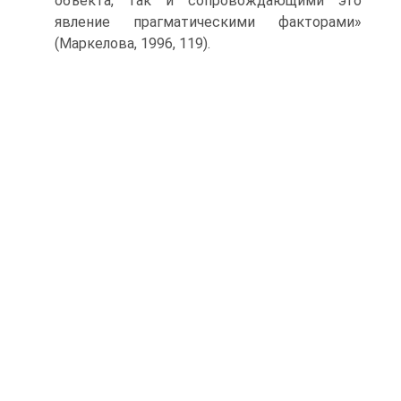
объекта, так и сопровождающими это
явление прагматическими фак­торами»
(Маркелова, 1996, 119).