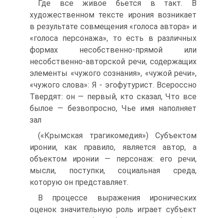
Где все живое бьется в такт. В
художественном тексте ирония возникает
в результате совмещения «голоса автора» и
«голоса персонажа», то есть в различных
формах несобст­венно-прямой или
несобственно-авторской речи, содержащих
элементы «чужо­го сознания», «чужой речи»,
«чужого слова»: Я - эгофутурист. Всероссно
Твердят: он — первый, кто сказал, Что все
былое — безвопросно, Чье имя наполняет
зал
(«Крымская трагикомедия») Субъектом
иронии, как правило, является автор, а
объектом иронии — персонаж: его речи,
мысли, поступки, социальная среда,
которую он представ­ляет.
В процессе выражения иронических
оценок значительную роль играет субъект