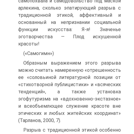
самопохвала и самодовольство под маской
арлекина, сколько эпатирующий разрыв с
традиционной этикой, аффектив­ный и
основанный на непризнании социальной
функции искусства: Я-я! Значенье
эготворчества — Плод искушенной
красоты!
(«Самогимн»)
Образным выражением этого разрыва
можно считать намеренную «от­решенность
ее «соловьиной литературной позиции от
«стихотворной публици­стики» и «всяческих
тенденций», а также установка
эгофутуризма на «вдохно­венно-экстазное»
и всеобъемлющее служение красоте вне
этических и любых житейских координат»
(Тарланов, 2000, 7).
Разрыв с традиционной этикой особенно