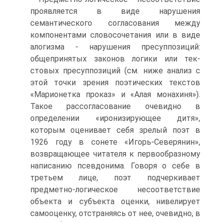
проявляется в виде нарушения
семантического согласования между
компонентами словосочетания или в виде
алогизма - нарушения пресуппозиций:
общепринятых законов логики или тек­
стовых пресуппозиций (см. ниже анализ с
этой точки зрения поэтических тек­стов
«Марионетка проказ» и «Алая монахиня»).
Такое рассогласование очевид­но в
определении «иронизирующее дитя»,
которым оценивает себя зрелый поэт в
1926 году в сонете «Игорь-Северянин»,
возвращающее читателя к первооб­разному
написанию псевдонима. Говоря о себе в
третьем лице, поэт подчерки­вает
предметно-логическое несоответствие
объекта и субъекта оценки, нивели­рует
самооценку, отстраняясь от нее, очевидно, в