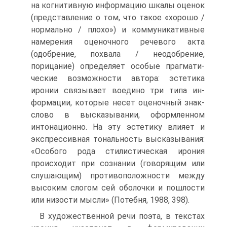
на когни­тивную информацию шкалы оценок
(представление о том, что такое «хорошо /
нормально / плохо») и коммуникативные
намерения оценочного речевого акта
(одобрение, похвала / неодобрение,
порицание) определяет особые прагмати­
ческие возможности автора: эстетика
иронии связывает воедино три типа ин­
формации, которые несет оценочный знак-
слово в высказывании, оформлен­ном
интонационно. На эту эстетику влияет и
экспрессивная тональность выска­зывания:
«Особого рода стилистическая ирония
происходит при сознании (го­ворящим или
слушающим) противоположности между
высоким слогом сей оболочки и пошлости
или низости мысли» (Потебня, 1988, 398).
В художественной речи поэта, в текстах