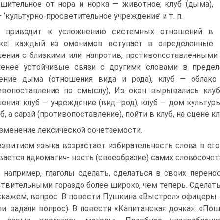
шительное от нора и норка — животное; клуб (дыма),
— ‘культурно-просветительное учреждение’ и т. п.
о приводит к усложнению системных отношений в
ике: каждый из омонимов вступает в определенные
ения с близкими или, напротив, противопоставленными
менее устойчивые связи с другими словами в предел
ление дыма (отношения вида и рода), клуб — облако
ивопоставление по смыслу), Из окон вырывались кл
ения: клуб — учреждение (вид—род), клуб — дом культур
б, а сарай (противопоставление), пойти в клуб, на сцене клу
Изменение лексической сочетаемости.
азвитием языка возрастает избирательность слова в ег
вается идиоматич- ность (своеобразие) самих словосочет
, например, глаголы сделать, сделаться в своих перено
твительными гораздо более широко, чем теперь. Сделать
 скажем, вопрос. В повести Пушкина «Выстрел» офицеры 
ли: задали вопрос). В повести «Капитанская дочка»: «По