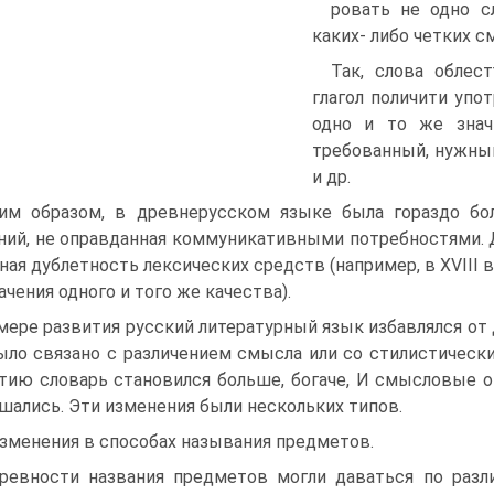
ровать не одно с
каких- либо четких 
Так, слова облес
глагол поличити упо
одно и то же значи
требованный, нужны
и др.
им образом, в древнерусском языке была гораздо бо
ний, не оправданная коммуникативными потребностями. Д
ная дублетность лексических средств (например, в XVIII в.
ачения одного и того же качества).
мере развития русский литературный язык избавлялся от 
ыло связано с различением смысла или со стилистически
тию словарь становился больше, богаче, И смысловы
шались. Эти изменения были нескольких типов.
Изменения в способах называния предметов.
ревности названия предметов могли даваться по разл