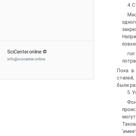
4. 
Мно
одног
закре
Напри
ловки
SciCenter.online ©
гол
info@scicenter.online
потра
Пока в
стилей
были р
5. 
Фо
прои
могут
Таков
‘имее