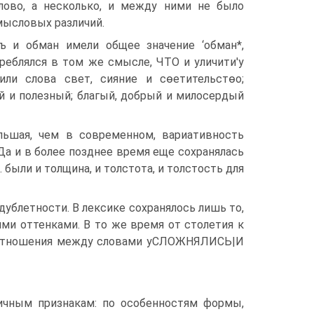
лово, а несколько, и между ними не было
смысловых различий.
тъ и обман имели общее значение ‘обман*,
треблялся в том же смысле, ЧТО и уличити'у
ли слова свет, сияние и сѳетительстѳо;
й и полезный; благый, добрый и милосердый
льшая, чем в современном, вариативность
а и в более позднее время еще сохранялась
 были и толщина, и толстота, и толстость для
дублетности. В лексике сохранялось лишь то,
ми оттенками. В то же время от столетия к
е отношения между словами уСЛОЖНЯЛИСЬ|И
ичным признакам: по особенностям формы,