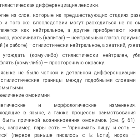
Стилистическая дифференциация лексики.
гие из слов, которые на предшествующих стадиях разв
о и того же, впоследствии могут расходиться не по с
пляется как нейтральное, а другие приобретают книж
мер, увеличивать (капитал) — нейтральный глагол, приум
й (в работе) —стилистически нейтральное, а хваткий, ухв
 угождать (кому-либо) стилистически нейтрален, уб
флять (кому-либо) — просторечную окраску.
 языке не было четкой и детальной дифференциации
, стилистические границы между подобными словами
азмытыми.
Увеличение омонимии.
нетические и морфологические изменения,
сходящие в языке, а также процессы заимствования
 быть причиной возникновения омонимов (см. § 61).
ы, например, пары есть — ‘принимать пищу’ и есть —
тся’ (первое раньше писалось с ѣ: ѣсти]; норка —