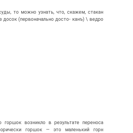
уды, то можно узнать, что, скажем, стакан
з досок (первоначально досто- канъ) \ ведро
во горшок возникло в результате переноса
торически горшок — это маленький горн