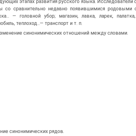
дующих этапах развития русского языка. Исследователи 
ы со сравнительно недавно появившимися родовыми обо
ка... — головной убор; магазин, лавка, ларек, палатка,
биль, теплоход...— транспорт и т. п.
Изменение синонимических отношений между словами.
ние синонимических рядов.