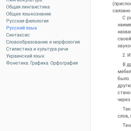
(присп
Общая лингвистика
связано
Общее языкознание
С р
Русская филология
наиме
Русский язык
назва
Синтаксис
своей
Словообразование и морфология
звуко
Стилистика и культура речи
2. 
Украинский язык
Фонетика. Графика. Орфография
В д
мебел
было.
други
стано
через
Так
слов,
Тен