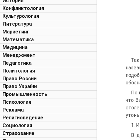
История
Конфликтология
Культурология
Литература
Маркетинг
Математика
Медицина
Менеджмент
Так
Педагогика
назва
Политология
подоб
Право России
обозн
Право України
По 
Промышленность
что б
Психология
столе
Реклама
утонь
Религиоведение
1. 
Социология
Страхование
В д