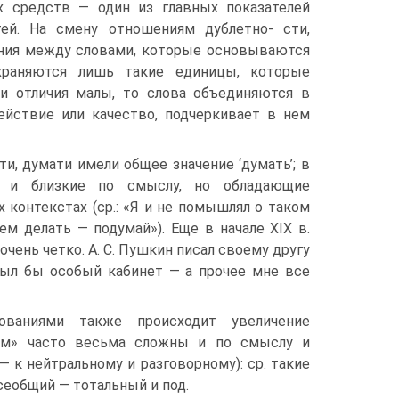
х средств — один из главных показателей
ей. На смену отношениям дублетно- сти,
ения между словами, которые основываются
храняются лишь такие единицы, которые
ти отличия малы, то слова объединяются в
ействие или качество, подчеркивает в нем
, думати имели общее значение ‘думать’; в
я и близкие по смыслу, но обладающие
контекстах (ср.: «Я и не помышлял о таком
м делать — подумай»). Еще в начале XIX в.
чень четко. А. С. Пушкин писал своему другу
 Был бы особый кабинет — а прочее мне все
ованиями также происходит увеличение
им» часто весьма сложны и по смыслу и
— к нейтральному и разговорному): ср. такие
всеобщий — тотальный и под.