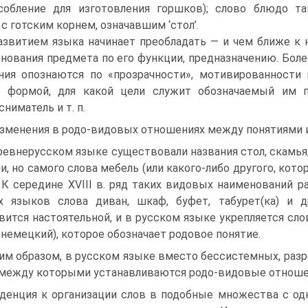
особление для изготовления горшков); слово блюдо т
 с готским корнем, означавшим ‘стол’.
азвитием языка начинает преобладать — и чем ближе к
нования предмета по его функции, предназначению. Боле
ния опознаются по «прозрачности», мотивированности 
 формой, для какой цели служит обозначаемый им п
сниматель и т. п.
Изменения в родо-видовых отношениях между понятиями и
ревнерусском языке существовали названия стол, скамья, 
и, но самого слова мебель (или какого-либо другого, кот
 К середине XVIII в. ряд таких видовых наименований р
х языков слова диван, шкаф, буфет, табурет(ка) и
вится настоятельной, и в русском языке укрепляется сл
 немецкий), которое обозначает родовое понятие.
им образом, в русском языке вместо бессистемных, раз
 между которыми устанавливаются родо-видовые отноше
денция к организации слов в подобные множества с о