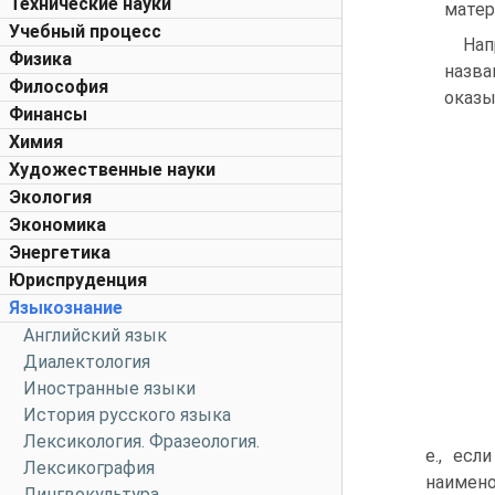
Технические науки
матер
Учебный процесс
Нап
Физика
назва
Философия
оказы
Финансы
Химия
Художественные науки
Экология
Экономика
Энергетика
Юриспруденция
Языкознание
Английский язык
Диалектология
Иностранные языки
История русского языка
Лексикология. Фразеология.
е., есл
Лексикография
наимен
Лингвокультура