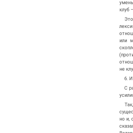
умень
клуб 
Эт
лекс
отнош
или 
скоп
(прот
отнош
не клу
6. 
С р
усили
Так
сущес
но и,
сказа