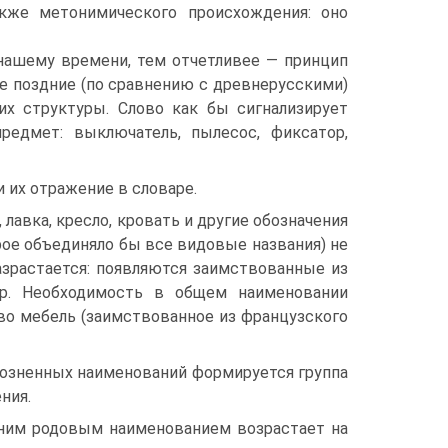
акже метонимического происхождения: оно
 нашему времени, тем отчетливее — принцип
е поздние (по сравнению с древнерусскими)
их структуры. Слово как бы сигнализирует
редмет: выключатель, пылесос, фиксатор,
 их отражение в словаре.
лавка, кресло, кровать и другие обозначения
орое объединяло бы все видовые названия) не
азрастается: появляются заимствованные из
 др. Необходимость в общем наименовании
ово мебель (заимствованное из французского
розненных наименований формируется группа
ния.
дним родовым наименованием возрастает на