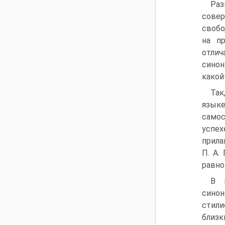
Раз
сове
свобо
на п
отлич
синон
какой
Так
язык
самос
успех
прила
П. А.
равно
В 
сино
стили
близк