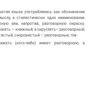
ития языка употреблялись как обозначения
мыслу, а стилистически: одно наименование
ную или, напротив, разговорную окраску.
ножать — книжный, а округлять— разговорный;
атистый, сноровистый — разговорные; гла-
лажать (кого-либо) имеет разговорную, а