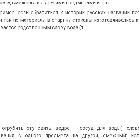
иалу, смежности с другими предметами и т. п.
ример, если обратиться к истории русских названий пос
н так по материалу: в старину стаканы изготавливались и
вается родственным слову вода (т.
и огрубить эту связь, ведро — сосуд для воды); сло
ования с одного предмета на другой, смежный: ис