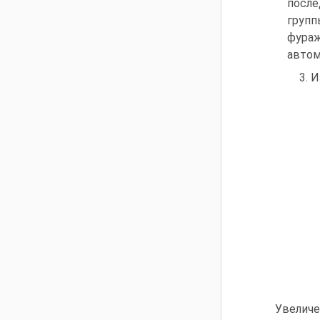
после
групп
фураж
автомо
3. 
Увеличе