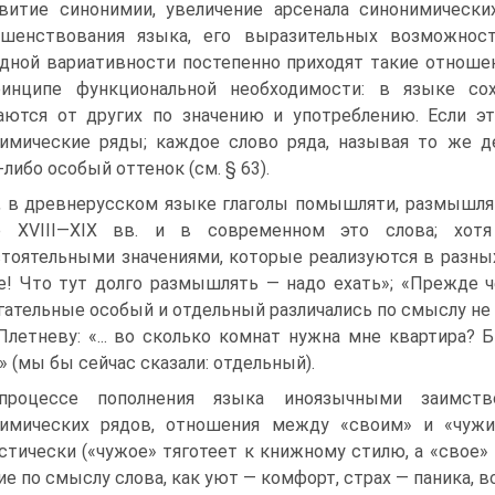
витие синонимии, увеличение арсенала синонимически
ршенствования языка, его выразительных возможност
дной вариативности постепенно приходят такие отнош
ринципе функциональной необходимости: в языке со
аются от других по значению и употреблению. Если э
имические ряды; каждое слово ряда, называя то же д
-либо особый оттенок (см. § 63).
, в древнерусском языке глаголы помышляти, размышляти
е XVIII—XIX вв. и в современном это слова; хот
тоятельными значениями, которые реализуются в разных 
е! Что тут долго размышлять — надо ехать»; «Прежде че
гательные особый и отдельный различались по смыслу не о
 Плетневу: «... во сколько комнат нужна мне квартира?
» (мы бы сейчас сказали: отдельный).
процессе пополнения языка иноязычными заимств
нимических рядов, отношения между «своим» и «чуж
стически («чужое» тяготеет к книжному стилю, а «свое» 
ие по смыслу слова, как уют — комфорт, страх — паника, 