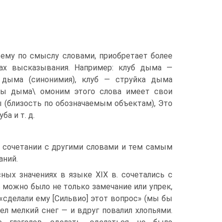
 ему по смыслу словами, приобретает более
ах высказывания. Например: клуб дыма —
 дыма (синонимия), клуб — струйка дыма
убы дыма\ омоним этого слова имеет свои
ы (близость по обозначаемым объектам), Это
ба и т. д.
о сочетании с другими словами и тем самым
аний.
сных значениях в языке XIX в. сочетались с
 можно было не только замечание или упрек,
«сделали ему [Сильвио] этот вопрос» (мы бы
шел мелкий снег — и вдруг повалил хлопьями.