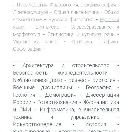
Лексикология. Фразеология. Лексикография
-
-
Лингвокультура
Общая лингвистика
Общее
-
-
языкознание
Русская филология
Русский
-
-
язык
Синтаксис
Словообразование и
-
-
морфология
Стилистика и культура речи
-
-
Украинский язык
Фонетика. Графика.
-
Орфография
-
Архитектура и строительство
-
-
Безопасность жизнедеятельности
-
Библиотечное дело
Бизнес
Биология
-
-
-
Военные дисциплины
География
-
-
Геология
Демография
Диссертации
-
-
России
Естествознание
Журналистика
-
-
и СМИ
Информатика, вычислительная
-
техника и управление
-
Искусствоведение
История
-
-
Культурология
Литература
Маркетинг
-
-
-