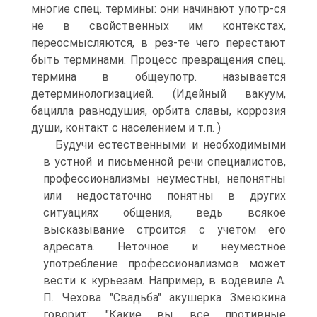
многие спец. термины: они начинают употр-ся
не в свойственных им контекстах,
переосмысляются, в рез-те чего перестают
быть терминами. Процесс превращения спец.
термина в общеупотр. называется
детерминологизацией. (Идейный вакуум,
бацилла равнодушия, орбита славы, коррозия
души, контакт с населением и т.п. )
Будучи естественными и необходимыми
в устной и письменной речи специалистов,
профессионализмы неуместны, непонятны
или недостаточно понятны в других
ситуациях общения, ведь всякое
высказывание строится с учетом его
адресата. Неточное и неуместное
употребление профессионализмов может
вести к курьезам. Например, в водевиле А.
П. Чехова "Свадьба" акушерка Змеюкина
говорит: "Какие вы все противные