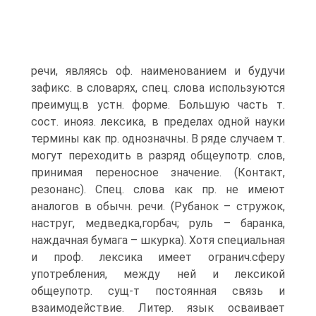
речи, являясь оф. наименованием и будучи
зафикс. в словарях, спец. слова используются
преимущ.в устн. форме. Большую часть т.
сост. инояз. лексика, в пределах одной науки
термины как пр. однозначны. В ряде случаем т.
могут переходить в разряд общеупотр. слов,
принимая переносное значение. (Контакт,
резонанс). Спец. слова как пр. не имеют
аналогов в обычн. речи. (Рубанок – стружок,
наструг, медведка,горбач; руль – баранка,
наждачная бумага – шкурка). Хотя специальная
и проф. лексика имеет огранич.сферу
употребления, между ней и лексикой
общеупотр. сущ-т постоянная связь и
взаимодействие. Литер. язык осваивает