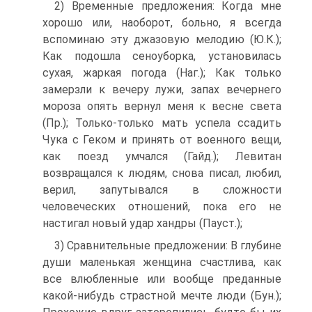
2) Временные предложения: Когда мне
хорошо или, наоборот, больно, я всегда
вспоминаю эту джазовую мелодию (Ю.К.);
Как подошла сеноуборка, установилась
сухая, жаркая погода (Наг.); Как только
замерзли к вечеру лужи, запах вечернего
мороза опять вернул меня к весне света
(Пр.); Только-только мать успела ссадить
Чука с Геком и принять от военного вещи,
как поезд умчался (Гайд.); Левитан
возвращался к людям, снова писал, любил,
верил, запутывался в сложности
человеческих отношений, пока его не
настигал новый удар хандры (Пауст.);
3) Сравнительные предложении: В глубине
души маленькая женщина счастлива, как
все влюбленные или вообще преданные
какой-нибудь страстной мечте люди (Бун.);