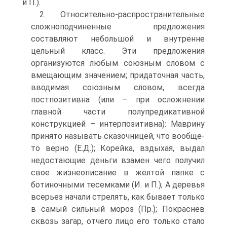
и П.).
2. Относительно-распространительные
сложноподчиненные предложения
составляют небольшой и внутренне
цельный класс. Эти предложения
организуются любым союзным словом с
вмещающим значением; придаточная часть,
вводимая союзным словом, всегда
постпозитивна (или – при осложнении
главной части полупредикативной
конструкцией – интерпозитивна): Маврину
принято называть сказочницей, что вообще-
то верно (Е.Д.); Корейка, вздыхая, выдал
недостающие деньги взамен чего получил
свое жизнеописание в желтой папке с
ботиночными тесемками (И. и П.); А деревья
всерьез начали стрелять, как бывает только
в самый сильный мороз (Пр.); Покраснев
сквозь загар, отчего лицо его только стало