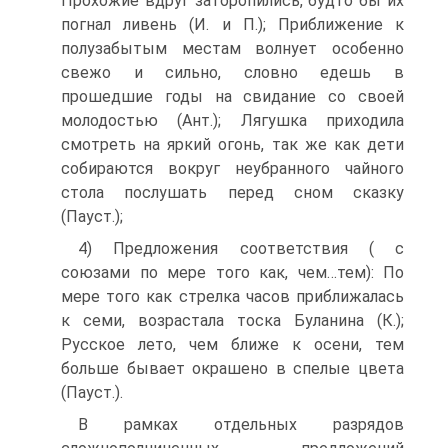
Прохожие вдруг заторопились, будто бы их
погнал ливень (И. и П.); Приближение к
полузабытым местам волнует особенно
свежо и сильно, словно едешь в
прошедшие годы на свидание со своей
молодостью (Ант.); Лягушка приходила
смотреть на яркий огонь, так же как дети
собираются вокруг неубранного чайного
стола послушать перед сном сказку
(Пауст.);
4) Предложения соответствия ( с
союзами по мере того как, чем…тем): По
мере того как стрелка часов приближалась
к семи, возрастала тоска Буланина (К.);
Русское лето, чем ближе к осени, тем
больше бывает окрашено в спелые цвета
(Пауст.).
В рамках отдельных разрядов