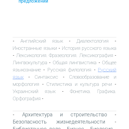
предложении
Английский язык
Диалектология
-
-
-
Иностранные языки
История русского языка
-
Лексикология. Фразеология. Лексикография
-
-
Лингвокультура
Общая лингвистика
Общее
-
-
языкознание
Русская филология
Русский
-
-
язык
Синтаксис
Словообразование и
-
-
морфология
Стилистика и культура речи
-
-
Украинский язык
Фонетика. Графика.
-
Орфография
-
Архитектура и строительство
-
-
Безопасность жизнедеятельности
-
Библиотечное дело
Бизнес
Биология