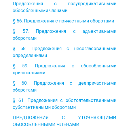
Предложения с полупредикативными
обособленными членами
§ 56. Предложения с причастными оборотами
§ 57. Предложения с адъективными
оборотами
§ 58. Предложения с несогласованными
определениями
§ 59. Предложения с обособленными
приложениями
§ 60. Предложения с деепричастными
оборотами
§ 61. Предложения с обстоятельственными
субстантивными оборотами
ПРЕДЛОЖЕНИЯ С УТОЧНЯЮЩИМИ
ОБОСОБЛЕННЫМИ ЧЛЕНАМИ