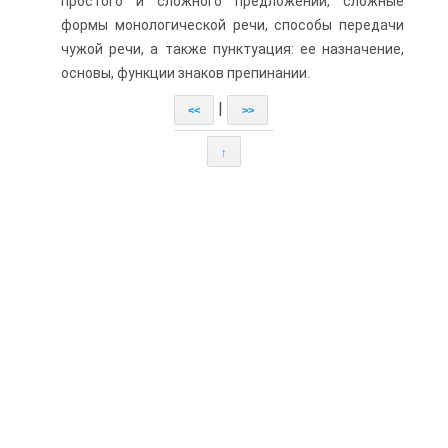
простого и сложного предложений, сложные
формы монологической речи, способы передачи
чужой речи, а также пунктуация: ее назначение,
основы, функции знаков препинании.
|
<<
>>
↑