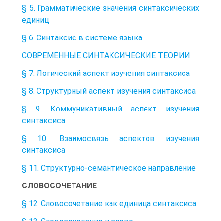
§ 5. Грамматические значения синтаксических
единиц
§ 6. Синтаксис в системе языка
СОВРЕМЕННЫЕ СИНТАКСИЧЕСКИЕ ТЕОРИИ
§ 7. Логический аспект изучения синтаксиса
§ 8. Структурный аспект изучения синтаксиса
§ 9. Коммуникативный аспект изучения
синтаксиса
§ 10. Взаимосвязь аспектов изучения
синтаксиса
§ 11. Структурно-семантическое направление
СЛОВОСОЧЕТАНИЕ
§ 12. Словосочетание как единица синтаксиса