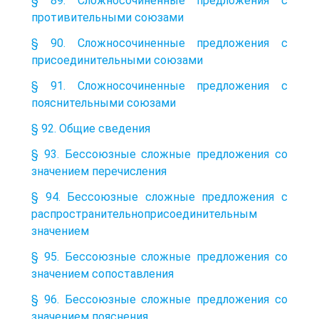
§ 89. Сложносочиненные предложения с
противительными союзами
§ 90. Сложносочиненные предложения с
присоединительными союзами
§ 91. Сложносочиненные предложения с
пояснительными союзами
§ 92. Общие сведения
§ 93. Бессоюзные сложные предложения со
значением перечисления
§ 94. Бессоюзные сложные предложения с
распространительноприсоединительным
значением
§ 95. Бессоюзные сложные предложения со
значением сопоставления
§ 96. Бессоюзные сложные предложения со
значением пояснения