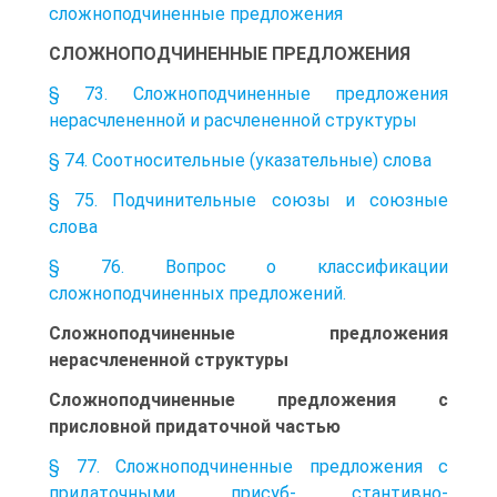
сложноподчиненные предложения
СЛОЖНОПОДЧИНЕННЫЕ ПРЕДЛОЖЕНИЯ
§ 73. Сложноподчиненные предложения
нерасчлененной и расчлененной структуры
§ 74. Соотносительные (указательные) слова
§ 75. Подчинительные союзы и союзные
слова
§ 76. Вопрос о классификации
сложноподчиненных предложений.
Сложноподчиненные предложения
нерасчлененной структуры
Сложноподчиненные предложения с
присловной придаточной частью
§ 77. Сложноподчиненные предложения с
придаточными присуб- стантивно-