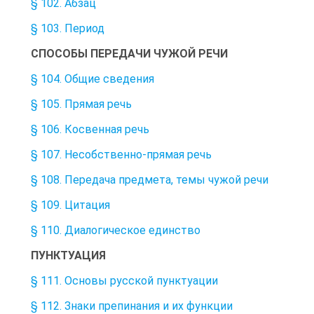
§ 102. Абзац
§ 103. Период
СПОСОБЫ ПЕРЕДАЧИ ЧУЖОЙ РЕЧИ
§ 104. Общие сведения
§ 105. Прямая речь
§ 106. Косвенная речь
§ 107. Несобственно-прямая речь
§ 108. Передача предмета, темы чужой речи
§ 109. Цитация
§ 110. Диалогическое единство
ПУНКТУАЦИЯ
§ 111. Основы русской пунктуации
§ 112. Знаки препинания и их функции