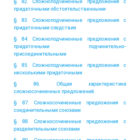
§ 82. Сложноподчиненные предложения с
придаточными обстоятельственными
§ 83. Сложноподчиненные предложения с
придаточными следствия
§ 84. Сложноподчиненные предложения с
придаточными подчинительно-
присоединительными
§ 85. Сложноподчиненные предложения с
несколькими придаточными
§ 86. Общая характеристика
сложносочиненных предложений.
§ 87. Сложносочиненные предложения с
соединительными союзами
§ 88. Сложносочиненные предложения с
разделительными союзами