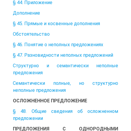
§ 44. Приложение
Дополнение
§ 45. Прямые и косвенные дополнения
Обстоятельство
§ 46. Понятие о неполных предложениях
§ 47. Разновидности неполных предложений
Структурно и семантически неполные
предложения
Семантически полные, но структурно
неполные предложения
ОСЛОЖНЕННОЕ ПРЕДЛОЖЕНИЕ
§ 48. Общие сведения об осложненном
предложении
ПРЕДЛОЖЕНИЯ С ОДНОРОДНЫМИ