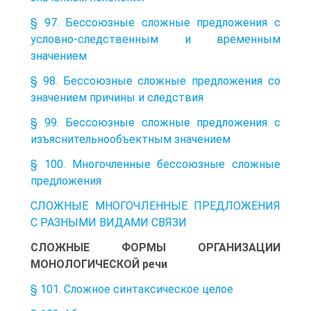
§ 97. Бессоюзные сложные предложения с
условно-следственным и временным
значением
§ 98. Бессоюзные сложные предложения со
значением причины и следствия
§ 99. Бессоюзные сложные предложения с
изъяснительнообъектным значением
§ 100. Многочленные бессоюзные сложные
предложения
СЛОЖНЫЕ МНОГОЧЛЕННЫЕ ПРЕДЛОЖЕНИЯ
С РАЗНЫМИ ВИДАМИ СВЯЗИ
СЛОЖНЫЕ ФОРМЫ ОРГАНИЗАЦИИ
МОНОЛОГИЧЕСКОЙ речи
§ 101. Сложное синтаксическое целое