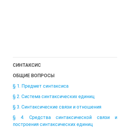
СИНТАКСИС
ОБЩИЕ ВОПРОСЫ
§ 1. Предмет синтаксиса
§ 2. Система синтаксических единиц
§ 3. Синтаксические связи и отношения
§ 4. Средства синтаксической связи и
построения синтаксических единиц