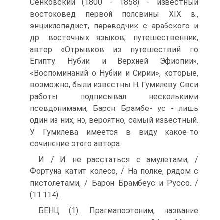
Сенковский (1800 - 1858) - известный
востоковед первой поло­вины XIX в.,
энциклопедист, переводчик с арабского и
др. восточ­ных языков, путешественник,
автор «Отрывков из путешествий по
Египту, Нубии и Верхней Эфиопии»,
«Воспоминаний о Нубии и Сирии», которые,
возможно, были известны Н. Гумилеву. Свои
работы подписывал несколькими
псевдонимами, Барон Брамбе- ус - лишь
один из них, но, вероятно, самый известный.
У Гумиле­ва имеется в виду какое-то
сочинение этого автора.
И / И не расстаться с амулетами, /
Фортуна катит колесо, / На полке, рядом с
пистолетами, / Барон Брамбеус и Руссо. /
(11.114).
БЕНЦ (1). Прагмапоэтоним, название