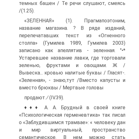
темных башен / Те речи слушают, смеясь
/(1.25).
«ЗЕЛЕННАЯ» (1). Прагмапоэтоним,
название магазина. ? В ряде изданий,
перепечатавших текст из «Огненного
столпа» (Гумилев 1989, Гумилев 2003)
записано как апеллятив - зеленная. "•*
Устарев­шее название лавки, где торговали
зеленью, фруктами и овощами. Ж /
Вывеска... кровью налитые буквы / Гласят-.
«Зеленная», - знаю,тут /Вместо капусты и
вместо брюквы / Мертвые головы
продают. ∕ (IV.39).
♦♦♦ А. А. Брудный в своей книге
«Психологическая герменевтика» так писал
о «Заблудившимся трамвае»: « человеку дан
и мир виртуаль­ный, пространство
семантическое. В нем можно стать