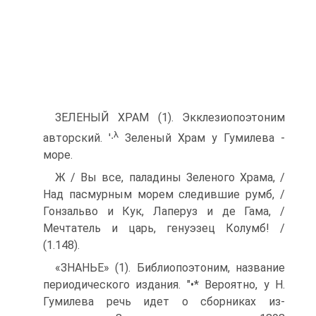
ЗЕЛЕНЫЙ ХРАМ (1). Экклезиопоэтоним
λ
авторский. '∙
Зеленый Храм у Гумилева -
море.
Ж / Вы все, паладины Зеленого Храма, /
Над пасмурным морем следившие румб, /
Гонзальво и Кук, Лаперуз и де Гама, /
Мечтатель и царь, генуэзец Колумб! /
(1.148).
«ЗНАНЬЕ» (1). Библиопоэтоним, название
периодического из­дания. "•* Вероятно, у Н.
Гумилева речь идет о сборниках из­