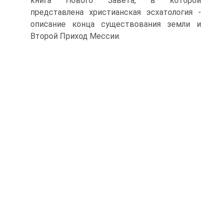
книга Нового Завета, в кото­рой
представлена христианская эсхатология -
описание конца существования земли и
Второй Приход Мессии.