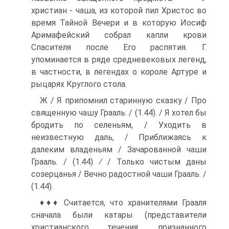
христиан - чаша, из которой пил Христос во
время Тайной Вечери и в которую Иосиф
Аримафейский собрал кап­ли крови
Спасителя после Его распятия. Г.
упоминается в ряде средневековых легенд,
в частности, в легендах о короле Артуре и
рыцарях Круглого стола.
Ж / Я припомнил старинную сказку / Про
священную чашу Грааль. / (1.44). / Я хотел бы
бродить по селеньям, / Уходить в
неизвестную даль, / Приближаясь к
далеким владеньям / Зачарованной чаши
Грааль. / (1.44). ∕ / Только чистым даны
созерцанья / Вечно радостной чаши Грааль. /
(1.44).
♦♦♦ Считается, что хранителями Грааля
сначала были катары (пред­ставители
христианского течения, признанного