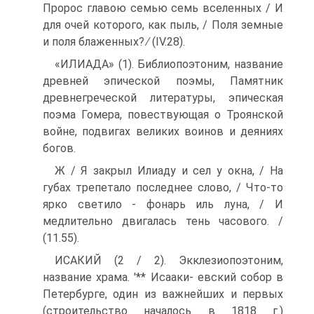
Пророс главою семью семь вселенных / И
для очей которого, как пыль, / Поля земные
и поля блаженных? ∕ (IV.28).
«ИЛИАДА» (1). Библиопоэтоним, название
древней эпической поэмы, Памятник
древнегреческой литературы, эпическая
поэма Гомера, повествующая о Троянской
войне, подвигах ве­ликих воинов и деяниях
богов.
Ж / Я закрыл Илиаду и сел у окна, / На
губах трепетало последнее слово, / Что-то
ярко светило - фонарь иль луна, / И
медлительно двигалась тень часового. /
(11.55).
ИСАКИЙ (2 / 2). Экклезиопоэтоним,
название храма. '** Исааки- евский собор в
Петербурге, один из важнейших и первых
(стро­ительство началось в 1818 г.)