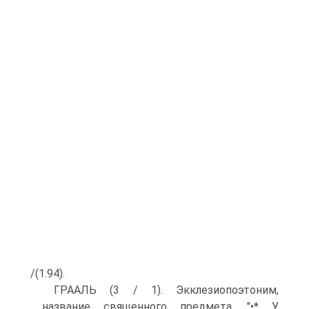
/(1.94).
ГРААЛЬ (3 / 1). Экклезиопоэтоним,
название священного пред­мета. "•* У