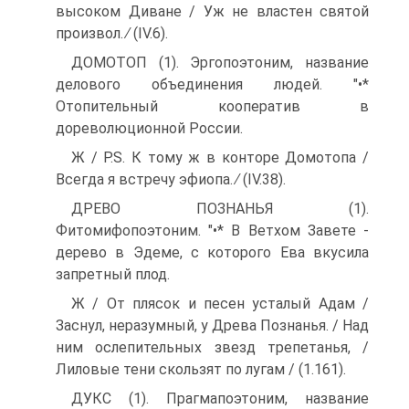
высоком Диване / Уж не властен святой
произвол. ∕ (IV.6).
ДОМОТОП (1). Эргопоэтоним, название
делового объединения людей. "•*
Отопительный кооператив в
дореволюционной России.
Ж / P.S. К тому ж в конторе Домотопа /
Всегда я встречу эфиопа. ∕ (IV.38).
ДРЕВО ПОЗНАНЬЯ (1).
Фитомифопоэтоним. "•* В Ветхом Завете -
дерево в Эдеме, с которого Ева вкусила
запретный плод.
Ж / От плясок и песен усталый Адам /
Заснул, неразумный, у Древа Познанья. / Над
ним ослепительных звезд трепетанья, /
Лиловые тени скользят по лугам / (1.161).
ДУКС (1). Прагмапоэтоним, название