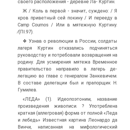
своего расположения - деревне Ла- Куртин.
Ж / Коль в первой - значит, суждено: / Я
кров приветный сей покину / И перееду в
Camp Cournos / Или в мятежную Куртину.
∕(ΠI.97).
❖ Узнав о революции в России, солдаты
лагеря Куртин отказались подчиняться
руководству и потребовали возвращения на
родину. Для усмирения мятежа Временное
правительство направило в лагерь де­
легацию во главе с генералом Занкевичем.
В составе делегации был и прапорщик Н.
Гумилев.
«ЛЕДА» (1). Идеопоэтоним, название
произведения живописи. ? Употреблена
краткая (аллегровая) форма от полной «Леда
и лебедь» Известная картина Леонардо да
Винчи, написанная на мифологический