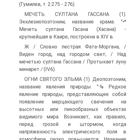
(Гумилев, т. 2:275 - 276).
МЕЧЕТЬ СУЛТАНА ГАССАНА (1).
Экклезиопоэтоним, название храма. "•*
Мечеть султана Гасана (Хасана) -
крупнейшая в Каи­ре, построена в XIV в.
Ж / Словно пестрая Фата-Моргана, /
Виден город, над городом свет; / Над
мечетью султана Гассана / Протыкает луну
минарет. ∕ (IV.6).
ОГНИ СВЯТОГО ЭЛЬМА (1). Деопоэтоним,
название явления природы. "∙⅛ Редкое
явление природы, представляющее собой
появление мерцающего свечения на
высотных или пикообраз­ных объектах
видимого мира. Возникает, как правило,
перед грозой и штормом, когда
напряженность электрического поля в
атмосфере резко повышается. Название