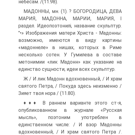
небесам. /(11.98).
МАДОННЫ, мн. (1). ? БОГОРОДИЦА, ДЕВА
МАРИЯ, МАДОННА, МАРИИ, МАРИЯ, I
раздел. Идеопозтонилі, название скуль­птур.
"•» Изображения матери Христа - Мадонны:
возмож­но, имеются в виду картины
«мадоннеле» в нишах, которых в Риме
несколько сотен. У Гумилева в составе
метонимии «лик Мадонн» как указание на
единство сущности, идеи всех скульптур.
Ж / И лик Мадонн вдохновенный, / И храм
святого Петра, / Покуда здесь неизменно /
Зияет твоя нора / (11.80).
♦♦♦ В раннем варианте этого ст-я,
опубликованном в журнале «Русская
мысль», поэтоним употреблен в
единственном числе: / И взор Мадон­ны
вдохновенный, / И храм святого Петра /.