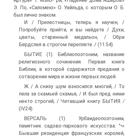
Артура» Т. Мэло- ри, «Падение дома Ашеров»
Э. По, «Саломею» О. Уайльда, с кото­рым О. Б.
был лично знаком.
И / Прелестницы, теперь я научен, /
Попробуйте прийти, и вы найдете / Духи,
цветы, старинный медальон, / Обри
Бердслея в строгом переплете. / (11.54).
БЫТИЕ (1). Библиопоэтоним, название
религиозного сочине­ния. Первая книга
Библии, в которой содержатся предания о
сотворении мира и жизни первых людей.
Ж / А снизу шум взносился многий, / То
пела за скамьей скамья, / И был пред ними
некто строгий, / Читавший книгу БЫТИЯ. ∕
(IV.24).
ВЕРСАЛЬ (1). Урбаидеопоэтоним,
памятник садово-парко­вого искусства. "•»
Бывшая резиденция французских ко­ролей,