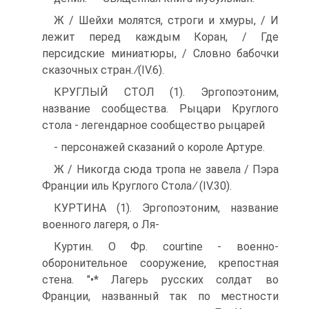
Ж / Шейхи молятся, строги и хмуры, / И
лежит перед каждым Коран, / Где
персидские миниатюры, / Словно бабочки
сказочных стран. ∕(IV.6).
КРУГЛЫЙ СТОЛ (1). Эргопоэтоним,
название сообщества. Рыцари Круглого
стола - легендарное сообщество рыцарей
- персонажей сказаний о короле Артуре.
Ж / Никогда сюда тропа не завела / Пэра
Франции иль Круглого Стола ∕ (IV.30).
КУРТИНА (1). Эргопоэтоним, название
военного лагеря, о Ля-
Куртин. О Фр. courtine - военно-
оборонительное сооружение, крепостная
стена. "•* Лагерь русских солдат во
Франции, на­званный так по местности