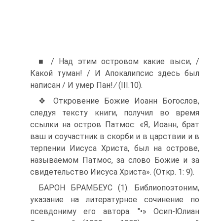
■ / Над этим островом какие выси, /
Какой туман! / И Апокалипсис здесь был
написан / И умер Пан! ∕ (III.10).
❖ Откровение Божие Иоанн Богослов,
следуя тексту книги, получил во время
ссылки на остров Патмос: «Я, Иоанн, брат
ваш и соучастник в скорби и в царствии и в
терпении Иисуса Христа, был на острове,
на­зываемом Патмос, за слово Божие и за
свидетельство Иисуса Христа». (Откр. 1: 9).
БАРОН БРАМБЕУС (1). Библиопоэтоним,
указание на литера­турное сочинение по
псевдониму его автора. "•» Осип-Юлиан