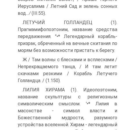
Иерусалима / Летний Сад и зелень сонных
вод... ∕ (III.55).
ЛЕТУЧИЙ ГОЛЛАНДЕЦ (1).
Прагмамифопоэтоним, название средства
передвижения. "•* Легендарный корабль-
призрак, обреченный на вечные скитания по
морям без возможности пристать к берегу.
Ж / Там волны с блесками и всплесками /
Непрекращаемого танца, / И там летит
скачками резкими / Корабль Летучего
Голландца. / (1.150).
ЛИЛИЯ ХИРАМА (1). Идеопоэтоним,
название скульптуры с ре­лигиозным
символическим смыслом. '•* Лилия в
масонстве - символ власти и
Божественной мудрости, разумного
устройства вселенной. Хирам - легендарный