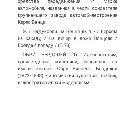
средства передвиже­ния. "•* Марка
автомобиля, названная в честь основателя
круп­нейшего завода автомобилестроения
Карла Бенца.
Ж / НаДуксели, на Бенце ль я, - / Верхом
на какаду, / На вечер в доме Венцеля /
Всегда я попаду. / (П.78).
ОБРИ БЕРДСЛЕЙ (1). Идеопоэтоним,
произведение живопи­си, названное по
имени автора. Обри Винсент Бердслей
(1872-1898) - английский художник, график,
иллюстратор эпо­хи модернизма.