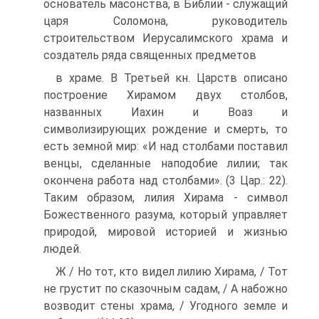
основатель масонства, в Би­блии - служащий
царя Соломона, руководитель
строительством Иерусалимского храма и
создатель ряда священных предметов
в храме. В Третьей кн. Царств описано
построение Хирамом двух столбов,
названных Иахин и Воаз и
символизирующих рождение и смерть, то
есть земной мир: «И над столбами поставил
венцы, сделан­ные наподобие лилии; так
окончена работа над столбами». (3 Цар.: 22).
Та­ким образом, лилия Хирама - символ
Божественного разума, ко­торый управляет
природой, мировой историей и жизнью
людей.
Ж / Но тот, кто видел лилию Хирама, / Тот
не грустит по сказочным садам, / А набожно
возводит стены храма, / Угодного земле и