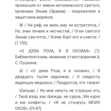
произошло от имени католического святого,
мученика Эльма (Эразма) - покровите­ля и
защитника моряков.
Ж / Ни риф, ни мель ему не встретятся, /
Но, знак печали и несчастий, / Огни святого
Эльма светятся, / Усеяв борт его и снасти. /
(1.150).
«О ДЕВА РОЗА, Я В ОКОВАХ» (1).
Библиопоэтоним, название стихотворения А.
С. Пушкина.
Ш / «О дева Роза, я в оковах», / Я
двадцать тысяч задолжал, / О сладость
леденцов медовых, / Продуктов, что творит
Шапшал. / Но мне ничуть не страшно это,
/ Твой взор, как прежде, не суров, /Ия курю
и ем конфеты, / «И не стыжусь МОИХ
ОКОВ». ∕(IV.47).