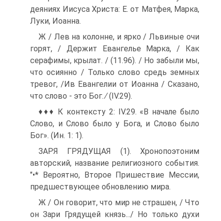
деяниях Иисуса Христа: Е. от Матфея, Марка,
Луки, Иоанна.
Ж / Лев на колонне, и ярко / Львиные очи
горят, / Держит Евангелье Марка, / Как
серафимы, крылат. / (11.96). / Но забыли мы,
что осиянно / Только слово средь земных
тревог, /Ив Евангелии от Иоанна / Сказано,
что слово - это Бог. ∕ (IV.29).
♦♦♦ К контексту 2: IV.29. «В начале было
Слово, и Слово было у Бога, и Слово было
Бог». (Ин. 1: 1).
ЗАРЯ ГРЯДУЩАЯ (1). Хронопоэтоним
авторский, название ре­лигиозного события.
"•* Вероятно, Второе Пришествие Мес­сии,
предшествующее обновлению мира.
Ж / Он говорит, что мир не страшен, / Что
он Зари Грядущей князь.../ Но только духи