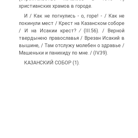
христианских храмов в городе.
И / Как не погнулись - о, горе! - / Как не
покинули мест / Крест на Казанском соборе
/ И на Исакии крест? ∕ (III.56). / Верной
твердынею православья / Врезан Исакий в
вышине, / Там отслужу молебен о здравье /
Машеньки и панихиду по мне. / (IV.39).
КАЗАНСКИЙ СОБОР (1).