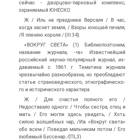
сейчас - дворцово-парковый комплекс,
охраняемый ЮНЕСКО.
Ж / Иль на празднике Версаля / В час,
когда заснет земля, / Взоры юношей печаля,
/Я пленяю короля. ∕ (III.34).
«ВОКРУГ СВЕТА» (1). Библиопоэтоним,
название журнала, -•в» Известнейший
российский научно-популярный журнал, из­
даваемый с 1861 г. Тематика журнала
чрезвычайно разнообраз­на, но преобладают
статьи страноведческого, этнографическо­
го и исторического характера.
Ж / Для счастья полного его /
Недоставало одного: / Чтобы сестра, отец и
мать / Его могли здесь увидать, / Хоть
силою волшебных чар, /Ив «Вокруг света»
обо всем / Поведал мальчикам потом / Его
любимый Буссенар. ∕(ΠL3).