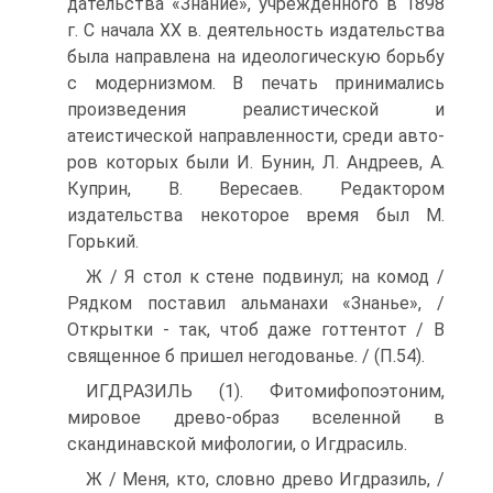
дательства «Знание», учрежденного в 1898
г. С начала XX в. де­ятельность издательства
была направлена на идеологическую борьбу
с модернизмом. В печать принимались
произведения реалистической и
атеистической направленности, среди авто­
ров которых были И. Бунин, Л. Андреев, А.
Куприн, В. Вересаев. Редактором
издательства некоторое время был М.
Горький.
Ж / Я стол к стене подвинул; на комод /
Рядком поставил альманахи «Знанье», /
Открытки - так, чтоб даже готтентот / В
священное б пришел негодованье. / (П.54).
ИГДРАЗИЛЬ (1). Фитомифопоэтоним,
мировое древо-образ вселенной в
скандинавской мифологии, о Игдрасиль.
Ж / Меня, кто, словно древо Игдразиль, /