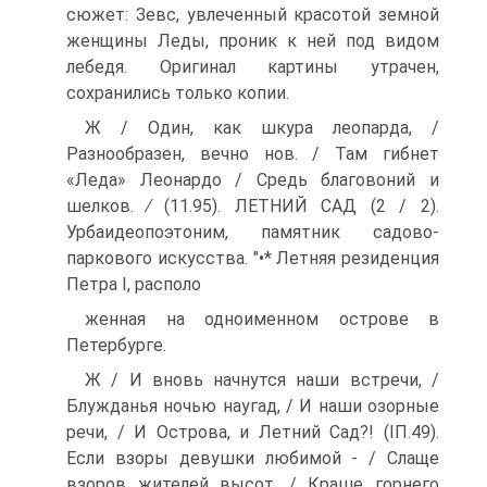
сюжет: Зевс, увлеченный красотой земной
женщины Леды, проник к ней под видом
лебедя. Оригинал кар­тины утрачен,
сохранились только копии.
Ж / Один, как шкура леопарда, /
Разнообразен, вечно нов. / Там гибнет
«Леда» Леонардо / Средь благовоний и
шелков. ∕ (11.95). ЛЕТНИЙ САД (2 / 2).
Урбаидеопоэтоним, памятник садово-
паркового искусства. "•* Летняя резиденция
Петра I, располо­
женная на одноименном острове в
Петербурге.
Ж / И вновь начнутся наши встречи, /
Блужданья ночью наугад, / И наши озорные
речи, / И Острова, и Летний Сад?! (ІП.49).
Если взоры девушки любимой - / Слаще
взоров жителей высот, / Краше горнего