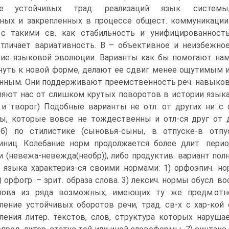
ее устойчивых трад. реализаций язык. системы
ных и закрепленных в процессе общест. коммуникации
 с такими св. как стабильность и унифицированност
тличает вариативность. В – объективное и неизбежно
ие языковой эволюции. Варианты как бы помогают на
уть к новой форме, делают ее сдвиг менее ощутимым 
нным. Они поддерживают преемственность реч. навыко
ляют нас от слишком крутых поворотов в истории язык
 и творог) Подобные варианты не отл. от других ни с с
ы, которые вовсе не тождественны и отл-ся друг от др
; б) по стилистике (сыновья-сыны, в отпуске-в отпу
иниц. Колебание норм продолжается более длит. перио
и (невежа-невежда(необр)), либо продуктив. вариант по
 языка характериз-ся своими нормами: 1) орфоэпич. но
2) орфогр. – зрит. образа слова. 3) лексич. нормы обусл. 
слова из ряда возможных, имеющих ту же предм.отне
ление устойчивых оборотов речи, трад. св-х с хар-кой 
ления литер. текстов, слов, структура которых наруш