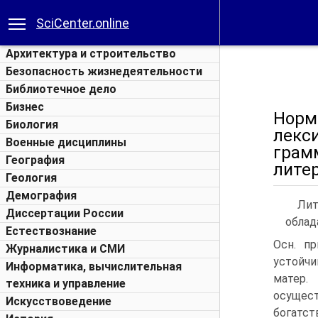
SciCenter.online
Архитектура и строительство
Безопасность жизнедеятельности
Библиотечное дело
Бизнес
Норм
Биология
лекс
Военные дисциплины
гра
География
литер
Геология
Демография
Лит
Диссертации России
облад
Естествознание
Осн. пр
Журналистика и СМИ
устойчи
Информатика, вычислительная
матер.
техника и управление
осущест
Искусствоведение
богатст