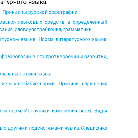
атурного языка.:
а. Принципы русской орфографии.
зования языковых средств в определенный
исания, словоупотребления, грамматики.
атурном языке. Норма литературного языка.
 фразеологии в его противоречии и развитии,
иональные стили языка
ние и колебание нормы. Причины нарушения
ники норм. Источники изменения норм. Виды
зь с другими подсистемами языка. Специфика