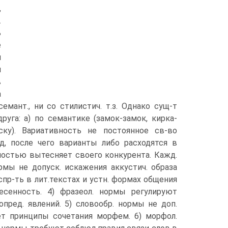
,
.
ь
е
м
и
в
а
емант., ни со стилистич. т.з. Однако сущ-т
уга: а) по семантике (замок-замок, кирка-
ску). Вариативность не постоянное св-во
д, после чего варианты либо расходятся в
лностью вытесняет своего конкурента. Кажд.
рмы не допуск. искажения аккустич. образа
воспр-ть в лит.текстах и устн. формах общения
сенность. 4) фразеол. нормы регулируют
опред. явлений. 5) словообр. нормы не доп.
ает принципы сочетания морфем. 6) морфол.