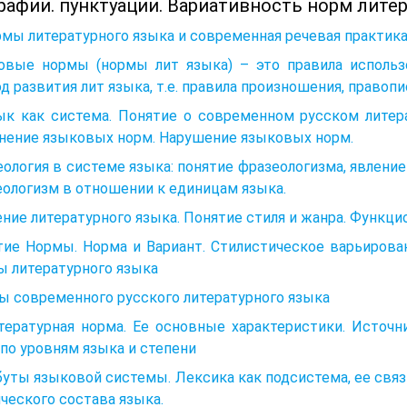
афии. пунктуации. Вариативность норм литер
рмы литературного языка и современная речевая практик
овые нормы (нормы лит языка) – это правила исполь
д развития лит языка, т.е. правила произношения, правоп
зык как система. Понятие о современном русском литер
нение языковых норм. Нарушение языковых норм.
ология в системе языка: понятие фразеологизма, явление
ологизм в отношении к единицам языка.
ние литературного языка. Понятие стиля и жанра. Функц
тие Нормы. Норма и Вариант. Стилистическое варьирова
ы литературного языка
ы современного русского литературного языка
итературная норма. Ее основные характеристики. Источ
по уровням языка и степени
уты языковой системы. Лексика как подсистема, ее свя
ческого состава языка.