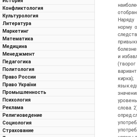
История
наибол
Конфликтология
отобран
Культурология
Наряду
Литература
норму о
Маркетинг
следств
Математика
привыкн
Медицина
болезне
Менеджмент
и избав
Педагогика
(творог
Политология
вариант
Право России
кирка)
Право України
язык.ед
Промышленность
значени
Психология
уровень
Реклама
слова. 
Религиоведение
опред.
употреб
Социология
употреб
Страхование