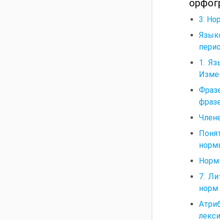
орфогр
3. Но
Язык
перио
1. Я
Изме
Фразе
фразе
Члене
Поня
норм
Норм
7. Л
норм 
Атриб
лекси