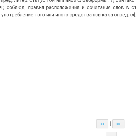
пред. литер. статус той или иной словоформы. 7) синтак
ч.; соблюд. правил расположения и сочетания слов в с
. употребление того или иного средства языка за опред. с
|
<<
>>