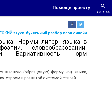
Помощь проекту
<<
↑
>>
СКИЙ звуко-буквенный разбор слов онлайн
языка. Нормы литер. языка в
оэпии. словообразовании.
ии. Вариативность норм
 высшую (образцовую) форму нац. языка,
ч. строем и развитой системой стилей.
к
о
я
.
ь