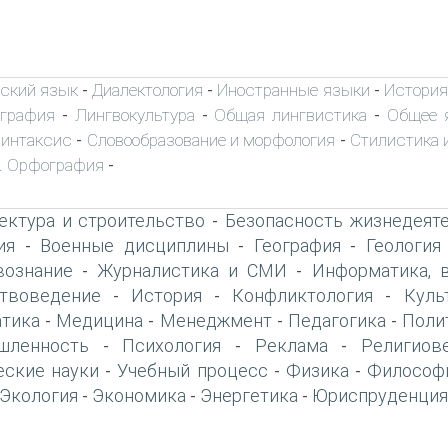
ский язык
Диалектология
Иностранные языки
История
-
-
-
ография
Лингвокультура
Общая лингвистика
Общее 
-
-
-
интаксис
Словообразование и морфология
Стилистика и
-
-
. Орфография
-
ектура и строительство
Безопасность жизнедеят
-
ия
Военные дисциплины
География
Геология
-
-
-
вознание
Журналистика и СМИ
Информатика, 
-
-
твоведение
История
Конфликтология
Куль
-
-
-
тика
Медицина
Менеджмент
Педагогика
Поли
-
-
-
-
шленность
Психология
Реклама
Религиов
-
-
-
еские науки
Учебный процесс
Физика
Философ
-
-
-
Экология
Экономика
Энергетика
Юриспруденция
-
-
-