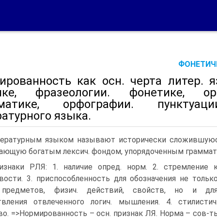
ФОНЕТИЧЕ
ированность как осн. черта литер. 
ике, фразеологии. фонетике, орф
мматике, орфографии. пунктуац
атурного языка.
ературным языком называют исторически сложившуюся
ающую богатым лексич. фондом, упорядоченным граммати
изнаки РЛЯ: 1. наличие опред. норм. 2. стремление 
вости. 3. приспособленность для обозначения не тольк
 предметов, физич. действий, свойств, но и дл
вления отвлеченного логич. мышления. 4. стилистич
во. =>Нормированность – осн. признак ЛЯ. Норма – сов-т