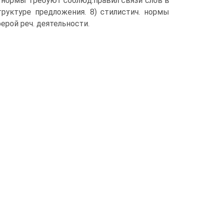
с. нормы требуют соблюд.правил связи слов в
труктуре предложения. 8) стилистич. нормы
ферой реч. деятельности.