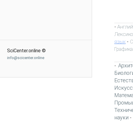
Англий
-
Лексик
язык
С
-
Графика
SciCenter.online ©
info@scicenter.online
Архит
-
Биолог
Естест
Искусс
Матема
Промы
Технич
науки
-