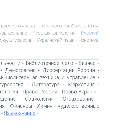
 русского языка
Лексикология. Фразеология.
-
языкознание
Русская филология
Русский
-
-
 культура речи
Украинский язык
Фонетика.
-
-
ельности
Библиотечное дело
Бизнес
-
-
-
Демография
Диссертации России
-
-
-
вычислительная техника и управление
-
турология
Литература
Маркетинг
-
-
-
тология
Право России
Право України
-
-
-
едение
Социология
Страхование
-
-
-
ия
Финансы
Химия
Художественные
-
-
-
Языкознание
-
-