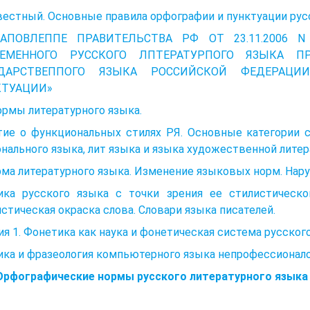
естный. Основные правила орфографии и пунктуации русс
ТАПОВЛЕППЕ ПРАВИТЕЛЬСТВА РФ ОТ 23.11.2006 
РЕМЕННОГО РУССКОГО ЛПТЕРАТУРПОГО ЯЗЫКА П
УДАРСТВЕППОГО ЯЗЫКА РОССИЙСКОЙ ФЕДЕРАЦИ
КТУАЦИИ»
ормы литературного языка.
тие о функциональных стилях РЯ. Основные категории 
нального языка, лит языка и языка художественной литер
рма литературного языка. Изменение языковых норм. На
ика русского языка с точки зрения ее стилистическо
стическая окраска слова. Словари языка писателей.
я 1. Фонетика как наука и фонетическая система русског
ка и фразеология компьютерного языка непрофессионало
 Орфографические нормы русского литературного языка