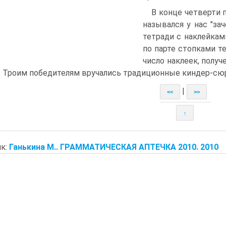
В конце четверти 
назывался у нас "за
тетради с наклейка
по парте стопками т
число наклеек, полу
. Троим победителям вручались традиционные киндер-сю
|
<<
>>
↑
к:
Ганькина М.. ГРАММАТИЧЕСКАЯ АПТЕЧКА 2010. 2010