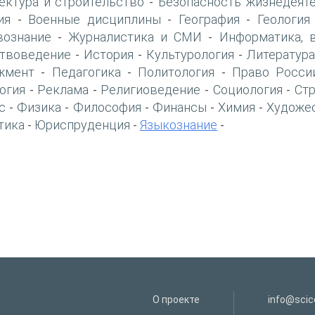
ектура и строительство
Безопасность жизнедеят
-
ия
Военные дисциплины
География
Геология
-
-
-
вознание
Журналистика и СМИ
Информатика, 
-
-
твоведение
История
Культурология
Литература
-
-
-
жмент
Педагогика
Политология
Право Росси
-
-
-
огия
Реклама
Религиоведение
Социология
Ст
-
-
-
-
с
Физика
Философия
Финансы
Химия
Художе
-
-
-
-
-
тика
Юриспруденция
Языкознание
-
-
-
О проекте
info@scice