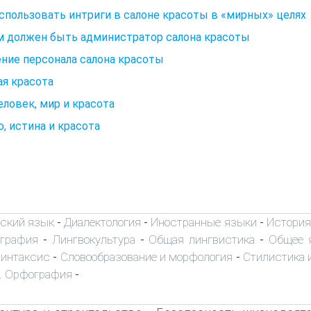
спользовать интриги в салоне красоты в «мирных» целях
м должен быть администратор салона красоты
ние персонала салона красоты
я красота
Человек, мир и красота
, истина и красота
ский язык
Диалектология
Иностранные языки
История
-
-
-
ография
Лингвокультура
Общая лингвистика
Общее 
-
-
-
интаксис
Словообразование и морфология
Стилистика и
-
-
. Орфография
-