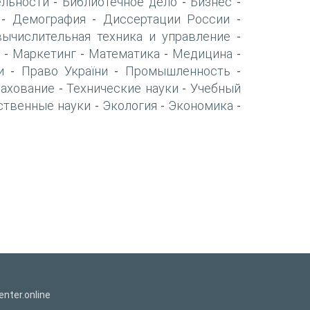
ельности
Библиотечное дело
Бизнес
-
-
-
Демография
Диссертации России
-
-
-
вычислительная техника и управление
-
Маркетинг
Математика
Медицина
-
-
-
-
и
Право України
Промышленность
-
-
-
рахование
Технические науки
Учебный
-
-
ственные науки
Экология
Экономика
-
-
-
nter.online