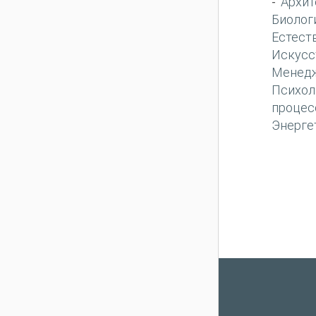
Архит
-
Биолог
Естест
Искусс
Менед
Психол
процес
Энерге