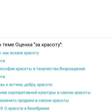
 теме Оценка "за красоту":
: как искали красоту
ота
лософия красоты и творчества Возрождения
ота
ь к истине, добру, красоте.
ние корпоративной культуры в салоне красоты
величить продажи в салоне красоты
 8. О красоте и безобразии