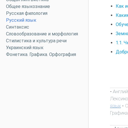
Как и
Общее языкознание
Русская филология
Каки
Русский язык
Обуче
Синтаксис
Земна
Словообразование и морфология
Стилистика и культура речи
1.1. 
Украинский язык
Добро
Фонетика. Графика. Орфография
Англий
-
Лексик
язык
С
-
Графика