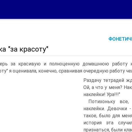
ФОНЕТИЧЕ
а "за красоту"
ерь за красивую и полноценную домашнюю работу к
оту" я оценивала, конечно, сравнивая очередную работу ч
Раздачу тетрадей жд
Ой, а что у меня? На
наклейки! Ура!!!"
Потихоньку все,
наклейки. Девочки -
такое, было для мен
история эта случи
признаться, были кла