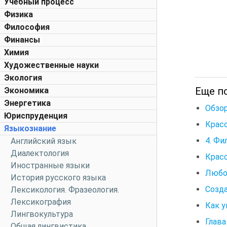
Учебный процесс
Физика
Философия
Финансы
Химия
Художественные науки
Экология
Еще по
Экономика
Энергетика
Обзор
Юриспруденция
Крас
Языкознание
4. Фи
Английский язык
Диалектология
Крас
Иностранные языки
Любов
История русского языка
Созда
Лексикология. Фразеология.
Лексикография
Как у
Лингвокультура
Глава
Общая лингвистика