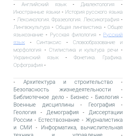
Английский язык
Диалектология
-
-
-
Иностранные языки
История русского языка
-
Лексикология. Фразеология. Лексикография
-
-
Лингвокультура
Общая лингвистика
Общее
-
-
языкознание
Русская филология
Русский
-
-
язык
Синтаксис
Словообразование и
-
-
морфология
Стилистика и культура речи
-
-
Украинский язык
Фонетика. Графика.
-
Орфография
-
Архитектура и строительство
-
-
Безопасность жизнедеятельности
-
Библиотечное дело
Бизнес
Биология
-
-
-
Военные дисциплины
География
-
-
Геология
Демография
Диссертации
-
-
России
Естествознание
Журналистика
-
-
и СМИ
Информатика, вычислительная
-
техника и управление
-