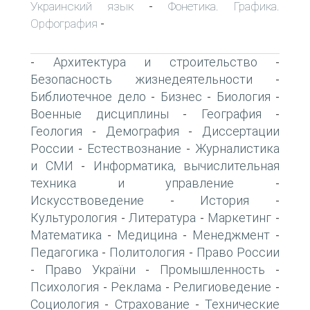
Украинский язык
Фонетика. Графика.
-
Орфография
-
Архитектура и строительство
-
-
Безопасность жизнедеятельности
-
Библиотечное дело
Бизнес
Биология
-
-
-
Военные дисциплины
География
-
-
Геология
Демография
Диссертации
-
-
России
Естествознание
Журналистика
-
-
и СМИ
Информатика, вычислительная
-
техника и управление
-
Искусствоведение
История
-
-
Культурология
Литература
Маркетинг
-
-
-
Математика
Медицина
Менеджмент
-
-
-
Педагогика
Политология
Право России
-
-
Право України
Промышленность
-
-
-
Психология
Реклама
Религиоведение
-
-
-
Социология
Страхование
Технические
-
-