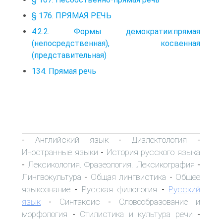
§ 176. ПРЯМАЯ РЕЧЬ
4.2.2. Формы демократии:прямая
(непосредственная), косвенная
(представительная)
134. Прямая речь
Английский язык
Диалектология
-
-
-
Иностранные языки
История русского языка
-
Лексикология. Фразеология. Лексикография
-
-
Лингвокультура
Общая лингвистика
Общее
-
-
языкознание
Русская филология
Русский
-
-
язык
Синтаксис
Словообразование и
-
-
морфология
Стилистика и культура речи
-
-