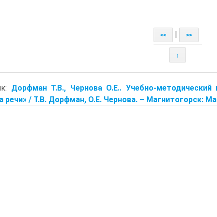
|
<<
>>
↑
ик:
Дорфман Т.В., Чернова О.Е.. Учебно-методический
 речи» / Т.В. Дорфман, О.Е. Чернова. – Магнитогорск: МаГУ