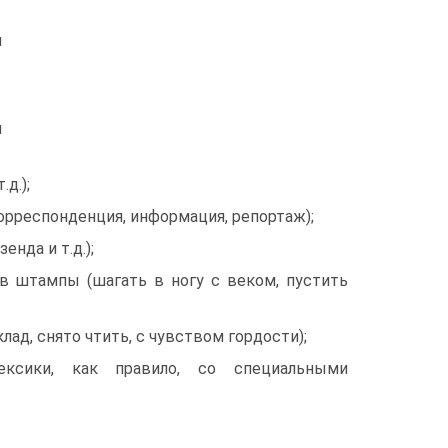
и
й
д.);
орреспонденция, информация, репортаж);
нда и т.д.);
в штампы (шагать в ногу с веком, пустить
д, снято чтить, с чувством гордости);
лексики, как правило, со специальными