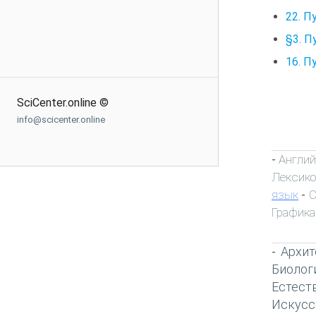
22. П
§3. П
16. П
SciCenter.online ©
info@scicenter.online
Англий
-
Лексик
язык
С
-
Графика
Архит
-
Биолог
Естест
Искусс