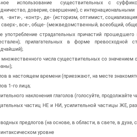
вное использование существительных с суффиксами -
удничество, доверие, свершение), с интернациональн
, -анти-, -контр-, де- (историзм, оптимист, социализац
 сверх-, все-, обще- (межведомственный, всеобщий, общ
ое употребление страдательных причастий прошедшего 
ествлен); прилагательных в форме превосходной ст
дчайший);
 множественного числа существительных со значением о
аны);
лов в настоящем времени (приезжают, на месте знакомят
лов 1-го лица;
ительного наклонения глаголов (голосуйте, продолжайте чит
цательных частиц НЕ и НИ, усилительной частицы ЖЕ, р
водных предлогов (на основе, в области, в свете, в духе, с 
синтаксическом уровне