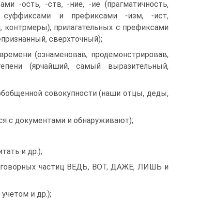
ость, -ств, -ние, -ие (прагматичность,
ыми суффиксами и префиксами -изм, -ист,
ия, контрмеры), прилагательных с префиксами
епризнанный, сверхточный);
времени (ознаменовав, продемонстрировав,
епени (ярчайший, самый выразительный,
бобщенной совокупности (наши отцы, деды,
ся с документами и обнаруживают);
ать и др.);
азговорных частиц ВЕДЬ, ВОТ, ДАЖЕ, ЛИШЬ и
учетом и др.);