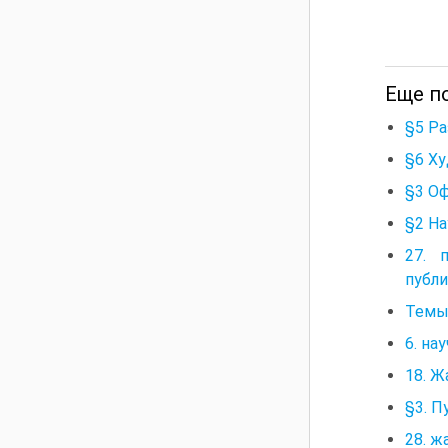
Еще п
§5 Р
§6 Х
§3 О
§2 На
27. 
публи
Темы 
6. на
18. Ж
§3. П
28. ж