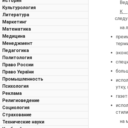
История
Вед
Культурология
К 
Литература
следу
Маркетинг
на 
Математика
Медицина
преи
Менеджмент
терми
Педагогика
эконо
Политология
специ
Право России
больш
Право України
Промышленность
испо
Психология
утку,
Реклама
газет
Религиоведение
испо
Социология
стили
Страхование
на 
Технические науки