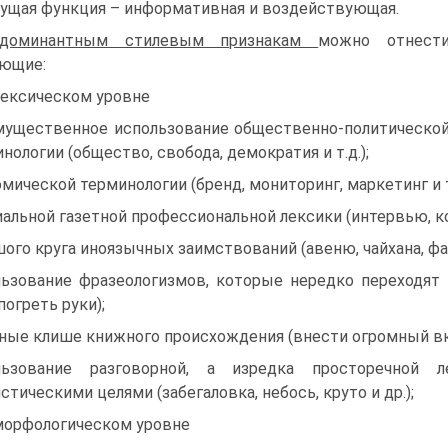
ущая функция – информативная и воздействующая.
доминантным стилевым признакам
можно отнест
ющие:
лексическом уровне
мущественное использование общественно-политическо
нологии (общество, свобода, демократия и т.д.);
мической терминологии (бренд, мониторинг, маркетинг и т.
альной газетной профессиональной лексики (интервью, к
ого круга иноязычных заимствований (авеню, чайхана, фазе
льзование фразеологизмов, которые нередко переходят 
 погреть руки);
ные клише книжного происхождения (внести огромный вкла
льзование разговорной, а изредка просторечной 
стическими целями (забегаловка, небось, круто и др.);
морфологическом уровне