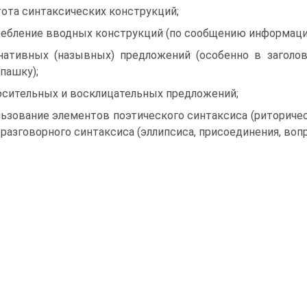
ота синтаксических конструкций;
ебление вводных конструкций (по сообщению информацио
нативных (назывных) предложений (особенно в заголовк
пашку);
осительных и восклицательных предложений;
ьзование элементов поэтического синтаксиса (риторичес
и разговорного синтаксиса (эллипсиса, присоединения, воп