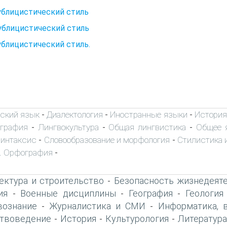
ублицистический стиль
ублицистический стиль
ублицистический стиль.
ский язык
Диалектология
Иностранные языки
История
-
-
-
ография
Лингвокультура
Общая лингвистика
Общее 
-
-
-
интаксис
Словообразование и морфология
Стилистика и
-
-
. Орфография
-
ектура и строительство
Безопасность жизнедеят
-
ия
Военные дисциплины
География
Геология
-
-
-
вознание
Журналистика и СМИ
Информатика, 
-
-
твоведение
История
Культурология
Литература
-
-
-