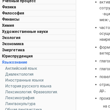
Учебный процесс
акти
Физика
сотр
Философия
-ация
Финансы
меж-,
Химия
част
Художественные науки
осущ
Экология
наире
Экономика
форм
Энергетика
ветер
Юриспруденция
глаго
Языкознание
Английский язык
глаго
Диалектология
повел
Иностранные языки
отри
История русского языка
др.;
Лексикология. Фразеология.
Лексикография
произ
Лингвокультура
на 
Общая лингвистика