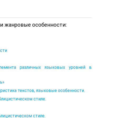
 и жанровые особенности:
ости
элемента различных языковых уровней в
ль»
еристика текстов, языковые особенности.
блицистическом стиле.
блицистическом стиле.