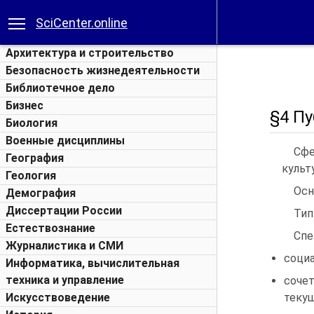
SciCenter.online
Архитектура и строительство
Безопасность жизнедеятельности
Библиотечное дело
Бизнес
§4 П
Биология
Военные дисциплины
Сфе
География
культ
Геология
Осн
Демография
Диссертации России
Тип
Естествознание
Спе
Журналистика и СМИ
социа
Информатика, вычислительная
техника и управление
сочет
Искусствоведение
текущ