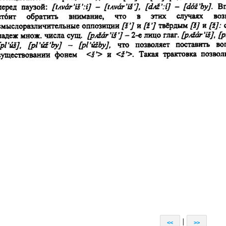
|
<<
>>