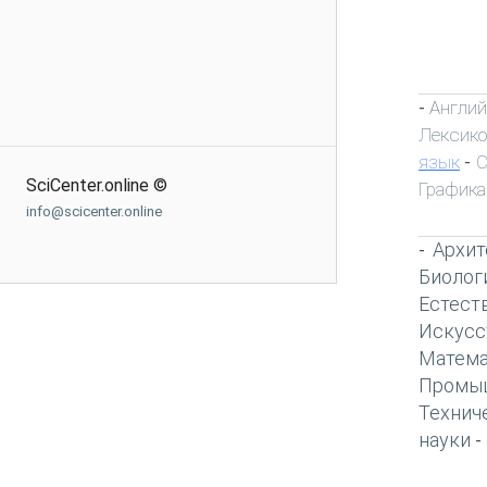
Англий
-
Лексик
язык
С
-
SciCenter.online ©
Графика
info@scicenter.online
Архит
-
Биолог
Естест
Искусс
Матема
Промы
Технич
науки
-