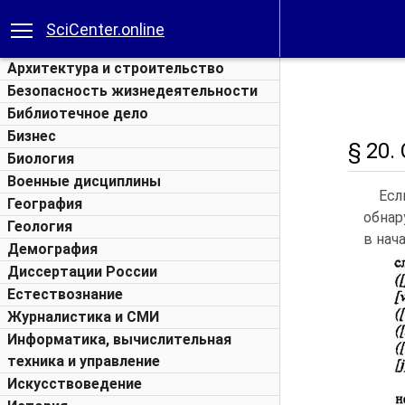
SciCenter.online
Архитектура и строительство
Безопасность жизнедеятельности
Библиотечное дело
Бизнес
§ 20.
Биология
Военные дисциплины
Есл
География
обнар
Геология
в нач
Демография
Диссертации России
Естествознание
Журналистика и СМИ
Информатика, вычислительная
техника и управление
Искусствоведение