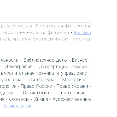
 русского языка
Лексикология. Фразеология.
-
языкознание
Русская филология
Русский
-
-
 культура речи
Украинский язык
Фонетика.
-
-
ельности
Библиотечное дело
Бизнес
-
-
-
Демография
Диссертации России
-
-
-
вычислительная техника и управление
-
турология
Литература
Маркетинг
-
-
-
тология
Право России
Право України
-
-
-
едение
Социология
Страхование
-
-
-
ия
Финансы
Химия
Художественные
-
-
-
Языкознание
-
-