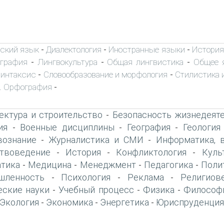
ский язык
Диалектология
Иностранные языки
История
-
-
-
ография
Лингвокультура
Общая лингвистика
Общее 
-
-
-
интаксис
Словообразование и морфология
Стилистика и
-
-
. Орфография
-
ектура и строительство
Безопасность жизнедеят
-
ия
Военные дисциплины
География
Геология
-
-
-
вознание
Журналистика и СМИ
Информатика, 
-
-
твоведение
История
Конфликтология
Куль
-
-
-
тика
Медицина
Менеджмент
Педагогика
Поли
-
-
-
-
шленность
Психология
Реклама
Религиов
-
-
-
еские науки
Учебный процесс
Физика
Философ
-
-
-
Экология
Экономика
Энергетика
Юриспруденция
-
-
-