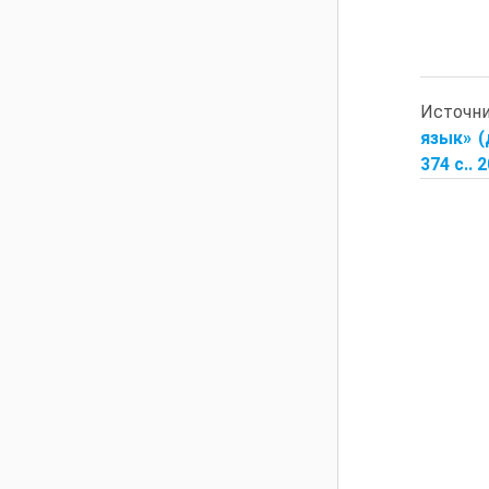
Источн
язык» (
374 с.. 