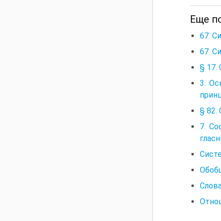
Еще по
67. С
67. С
§ 17.
3. О
прин
§ 82.
7. С
гласн
Систе
Обобщ
Слова
Отно