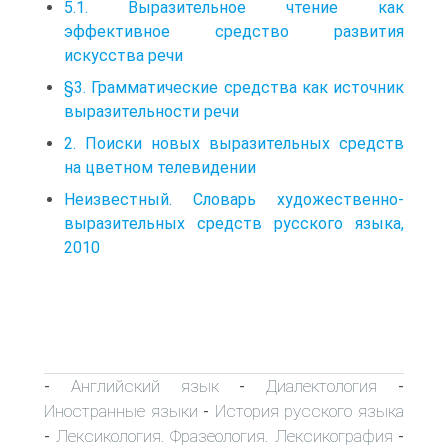
5.1. Выразительное чтение как
эффективное средство развития
искусства речи
§3. Грамматические средства как источник
выразительности речи
2. Поиски новых выразительных средств
на цветном телеви­дении
Неизвестный. Словарь художественно-
выразительных средств русского языка,
2010
Английский язык
Диалектология
-
-
-
Иностранные языки
История русского языка
-
Лексикология. Фразеология. Лексикография
-
-