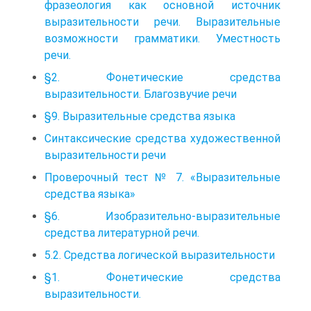
фразеология как основной источник
выразительности речи. Выразительные
возможности грамматики. Уместность
речи.
§2. Фонетические средства
выразительности. Благозвучие речи
§9. Выразительные средства языка
Синтаксические средства художественной
выразительности речи
Проверочный тест № 7. «Выразительные
средства языка»
§6. Изобразительно-выразительные
средства литературной речи.
5.2. Средства логической выразительности
§1. Фонетические средства
выразительности.