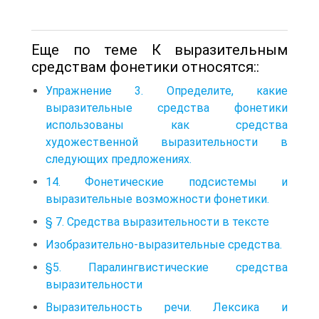
Еще по теме К выразительным
средствам фонетики относятся::
Упражнение 3. Определите, какие
выразительные средства фонетики
использованы как средства
художественной выразительности в
следующих пред­ложениях.
14. Фонетические подсистемы и
выразительные возможности фонетики.
§ 7. Средства выразительности в тексте
Изобразительно-выразительные средства.
§5. Паралингвистические средства
выразительности
Выразительность речи. Лексика и