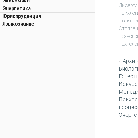
Экономика
Дисерта
Энергетика
психлог
Юриспруденция
электро
Языкознание
Отоплен
Техноло
Техноло
Архит
-
Биолог
Естест
Искусс
Менед
Психол
процес
Энерге