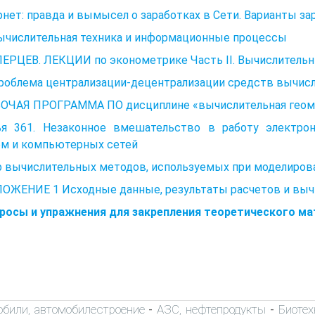
нет: правда и вымысел о заработках в Сети. Варианты зар
Вычислительная техника и информационные процессы
 ПЕРЦЕВ. ЛЕКЦИИ по эконометрике Часть II. Вычислитель
Проблема централизации-децентрализации средств вычис
БОЧАЯ ПРОГРАММА ПО дисциплине «вычислительная геом
ья 361. Незаконное вмешательство в работу электро
ем и компьютерных сетей
р вычислительных методов, используемых при моделиров
ОЖЕНИЕ 1 Исходные данные, результаты расчетов и выч
просы и упражнения для закрепления теоретического м
обили, автомобилестроение
АЗС, нефтепродукты
Биоте
-
-