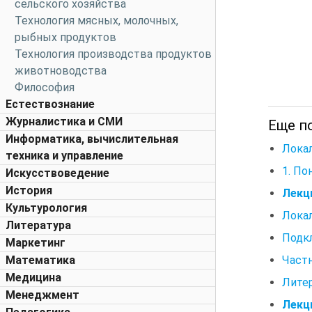
сельского хозяйства
Технология мясных, молочных,
рыбных продуктов
Технология производства продуктов
животноводства
Философия
Естествознание
Журналистика и СМИ
Еще п
Информатика, вычислительная
Локал
техника и управление
1. По
Искусствоведение
История
Лекц
Культурология
Лока
Литература
Подкл
Маркетинг
Частн
Математика
Медицина
Лите
Менеджмент
Лекц