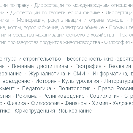
ции по праву
Диссертации по международным отношен
-
ии
Диссертации по теоретической физике
Диссертаци
-
-
ника
Мелиорация, рекультивация и охрана земель
-
-
ие, котлы, водоснабжение, электроснабжение
Промышле
-
гии и средства механизации сельского хозяйства
Техно
-
гия производства продуктов животноводства
Философия
-
-
ектура и строительство
Безопасность жизнедеят
-
ия
Военные дисциплины
География
Геология
-
-
-
вознание
Журналистика и СМИ
Информатика, 
-
-
твоведение
История
Культурология
Литература
-
-
-
жмент
Педагогика
Политология
Право Росси
-
-
-
огия
Реклама
Религиоведение
Социология
Ст
-
-
-
-
с
Физика
Философия
Финансы
Химия
Художе
-
-
-
-
-
тика
Юриспруденция
Языкознание
-
-
-