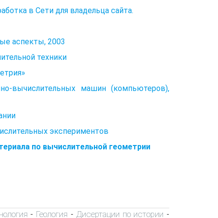
аботка в Сети для владельца сайта.
ные аспекты, 2003
лительной техники
етрия»
нно-вычислительных машин (компьютеров),
ании
ислительных экспериментов
атериала по вычислительной геометрии
хнология
Геология
Дисертации по истории
-
-
-