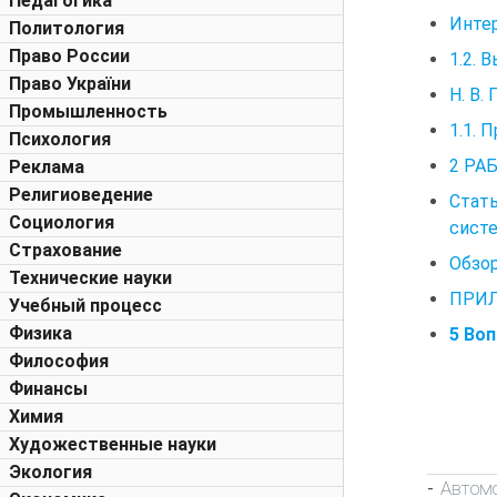
Педагогика
Интер
Политология
Право России
1.2. 
Право України
Н. В.
Промышленность
1.1. 
Психология
2 РА
Реклама
Религиоведение
Стат
Социология
сист
Страхование
Обзо
Технические науки
ПРИЛ
Учебный процесс
Физика
5 Во
Философия
Финансы
Химия
Художественные науки
Экология
Автом
-