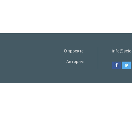
О проекте
info@scice
Авторам