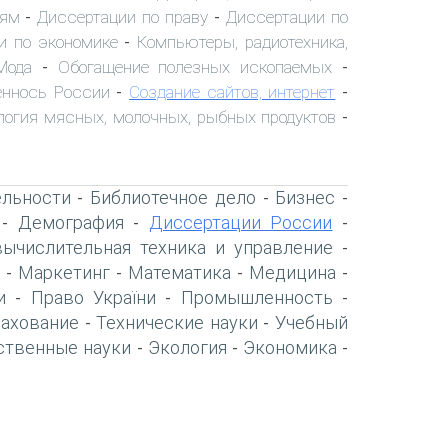
иям
Диссертации по праву
Диссертации по
-
-
и по экономике
Компьютеры, радиотехника,
-
Мода
Обогащение полезных ископаемых
-
-
ннось России
Создание сайтов, интернет
-
-
логия мясных, молочных, рыбных продуктов
-
ельности
Библиотечное дело
Бизнес
-
-
-
Демография
Диссертации России
-
-
-
вычислительная техника и управление
-
Маркетинг
Математика
Медицина
-
-
-
-
и
Право України
Промышленность
-
-
-
рахование
Технические науки
Учебный
-
-
ственные науки
Экология
Экономика
-
-
-