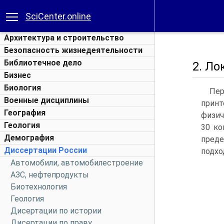
SciCenter.online
Архитектура и строительство
Безопасность жизнедеятельности
Библиотечное дело
2. Л
Бизнес
Биология
Пер
Военные дисциплины
принт
География
физич
Геология
30 ко
Демография
преде
Диссертации России
подхо
Автомобили, автомобилестроение
АЗС, нефтепродукты
Биотехнология
Геология
Дисертации по истории
Дисертации по праву