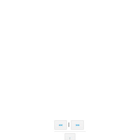
|
<<
>>
↑