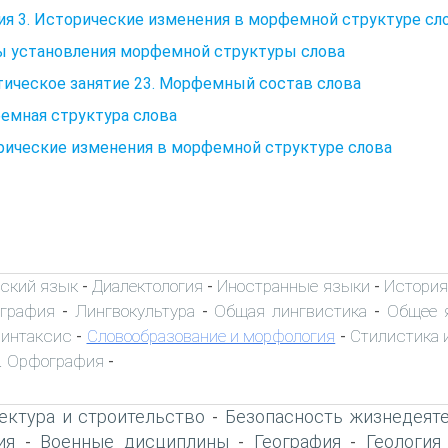
я 3. Исторические изменения в морфемной структуре сл
ы установления морфемной структуры слова
ическое занятие 23. Морфемный состав слова
емная структура слова
рические изменения в морфемной структуре слова
ский язык
Диалектология
Иностранные языки
История
-
-
-
ография
Лингвокультура
Общая лингвистика
Общее 
-
-
-
интаксис
Словообразование и морфология
Стилистика и
-
-
. Орфография
-
ектура и строительство
Безопасность жизнедеят
-
ия
Военные дисциплины
География
Геология
-
-
-