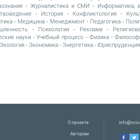
вознание
Журналистика и СМИ
Информатика, 
-
-
твоведение
История
Конфликтология
Куль
-
-
-
тика
Медицина
Менеджмент
Педагогика
Поли
-
-
-
-
шленность
Психология
Реклама
Религиов
-
-
-
еские науки
Учебный процесс
Физика
Философ
-
-
-
Экология
Экономика
Энергетика
Юриспруденция
-
-
-
О проекте
info@scice
Авторам