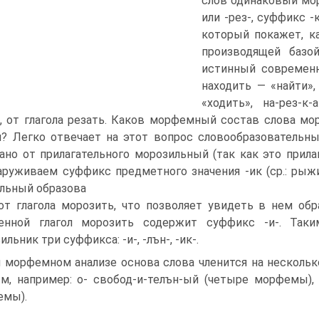
слов одинаковый мор
или -рез-, суффикс -
который покажет, ка
производящей базой
истинный современн
находить — «найти»
«ходить», на-рез-к
, от глагола резать. Каков морфемный состав слова мор
и? Легко от­вечает на этот вопрос словообразовательны
ано от прилагательного морозильный (так как это прил
руживаем суффикс предметного значения -ик (ср.: рыжи
льный образова­
от глагола морозить, что позволяет увидеть в нем обр
енной глагол морозить со­держит суффикс -и-. Так
льник три суффикса: -и-, -лън-, -ик-.
 морфемном анализе основа слова членится на несколь
м, например: о- свобод-и-телън-ый (четыре морфемы), у
емы).