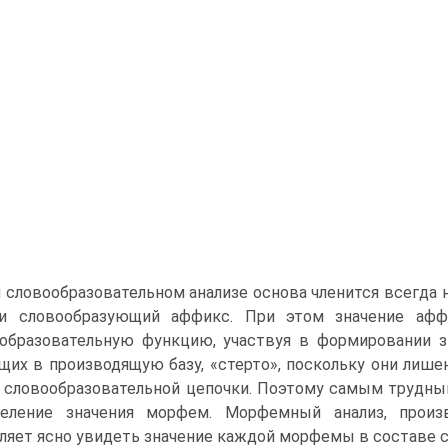
 словообразовательном анализе основа членится всегда 
 и словообра­зующий аффикс. При этом значение афф
образовательную функцию, участвуя в форми­ровании з
щих в производящую базу, «стерто», поскольку они лише
 словообразовательной цепочки. Поэтому самым трудн
деление значения морфем. Морфемный анализ, произв
ляет ясно увидеть значение каждой морфемы в составе сл