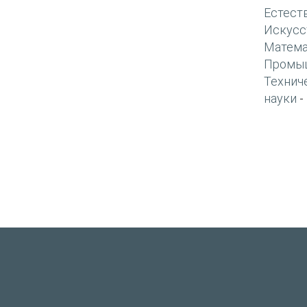
Естест
Искусс
Матема
Промы
Технич
науки
-