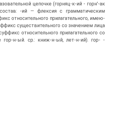
зовательной цепочке (горняц-к-ий - горн'-ак
состав: -ий — флексия с грамматическим
уффикс относительного прилагательного, имею­
 суф­фикс существительного со значением лица
 - суффикс относительного прилагательного со
ор-н-ый. ср.: книж-н-ый, лет-н-ий). гор- -