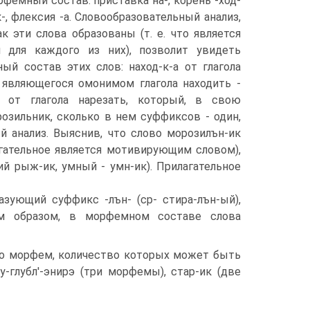
фемный состав: приставка на-, ко­рень -ход-
к-, флексия -а. Слово­образовательный анализ,
к эти слова образова­ны (т. е. что является
 для каждого из них), по­зволит увидеть
ый состав этих слов: наход-к-а от глагола
, являющегося омонимом глагола находить -
-а от глагола нарезать, который, в свою
озильник, сколько в нем суффиксов - один,
й анализ. Выяснив, что слово морозилън-ик
агательное является мотивирующим словом),
й рыж-ик, умный - умн-ик). Прилагательное
азующий суффикс -лън- (ср- стира-лън-ый),
им образом, в морфемном составе слова
ко морфем, количество которых может быть
-глубл'-энирэ (три морфе­мы), стар-ик (две