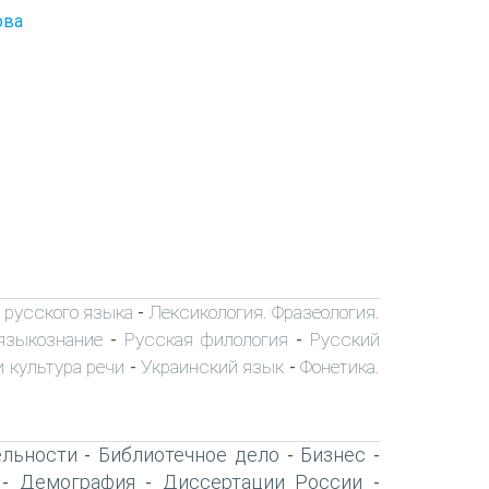
ова
 русского языка
Лексикология. Фразеология.
-
языкознание
Русская филология
Русский
-
-
 культура речи
Украинский язык
Фонетика.
-
-
ельности
Библиотечное дело
Бизнес
-
-
-
Демография
Диссертации России
-
-
-