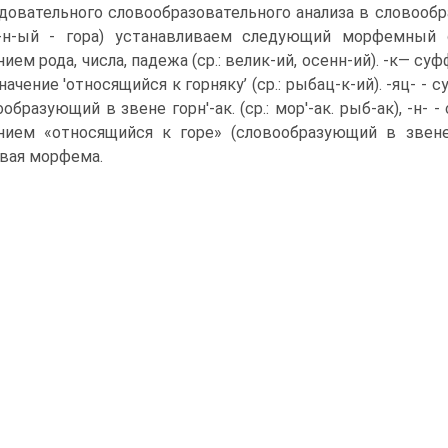
довательного словообразовательного анализа в слово­обра
р-н-ый - гора) устанавливаем следующий морфемный 
нием рода, числа, падежа (ср.: велик-ий, осенн-ий). -к— с
начение 'относящийся к горняку’ (ср.: рыбац-к-ий). -яц- -
ообразующий в звене горн'-ак. (ср.: мор'-ак. рыб-ак), -н-
нием «относящийся к горе» (словообра­зующий в звене г
вая морфема.