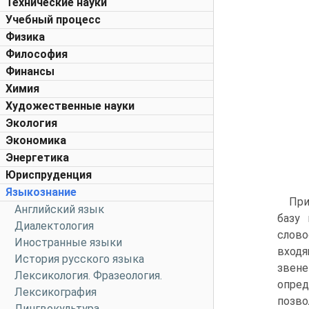
Технические науки
Учебный процесс
Физика
Философия
Финансы
Химия
Художественные науки
Экология
Экономика
Энергетика
Юриспруденция
Языкознание
При
Английский язык
базу
Диалектология
слово
Иностранные языки
входя
История русского языка
звене
Лексикология. Фразеология.
опре
Лексикография
позво
Лингвокультура