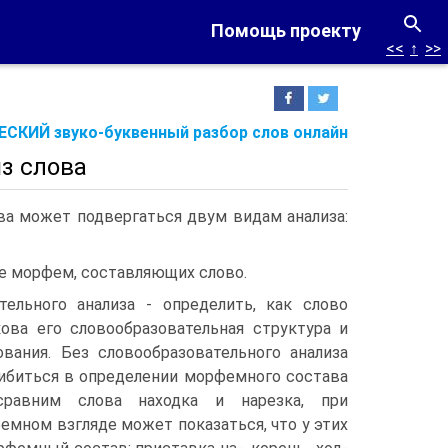
Помощь проекту
<<
↑
>>
СКИЙ звуко-буквенный разбор слов онлайн
з слова
ва может подвергаться двум видам анализа:
ие морфем, составляющих слово.
тельного анализа - определить, как слово
акова его слово­образовательная структура и
вания. Без слово­образовательного анализа
биться в определе­нии морфемного состава
сравним слова находка и нарезка, при
мном взгляде может показаться, что у этих