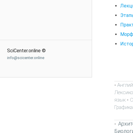
Лекци
Этап
Практ
Морф
Исто
SciCenter.online ©
info@scicenter.online
Англий
-
Лексик
язык
С
-
Графика
Архит
-
Биолог