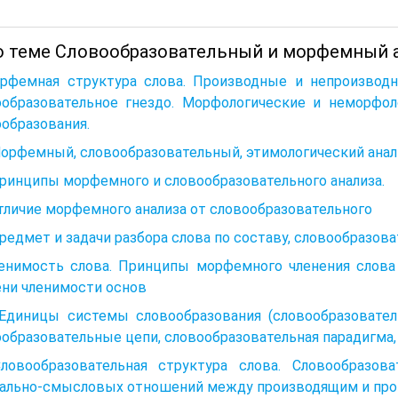
о теме Словообразовательный и морфемный а
орфемная структура слова. Производные и непроизводн
ообразовательное гнездо. Морфологические и неморфол
образования.
Морфемный, словообразовательный, этимологический анал
Принципы морфемного и словообразовательного анализа.
Отличие морфемного анализа от словообразовательного
Предмет и задачи разбора слова по составу, словообразов
ленимость слова. Принципы морфемного членения слова
ени членимости основ
 Единицы системы словообразования (словообразователь
образовательные цепи, словообразовательная парадигма,
Словообразовательная структура слова. Словообразо
ально-смысловых отношений между производящим и пр