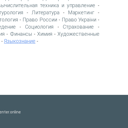
вычислительная техника и управление
-
турология
Литература
Маркетинг
-
-
-
тология
Право России
Право України
-
-
-
едение
Социология
Страхование
-
-
-
ия
Финансы
Химия
Художественные
-
-
-
Языкознание
-
-
nter.online