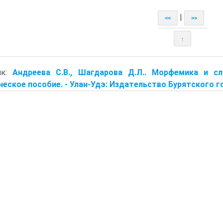
|
<<
>>
↑
ик:
Андреева С.В., Шагдарова Д.Л.. Морфемика и сло
еское пособие. - Улан-Удэ: Издательство Бурят­ского гос