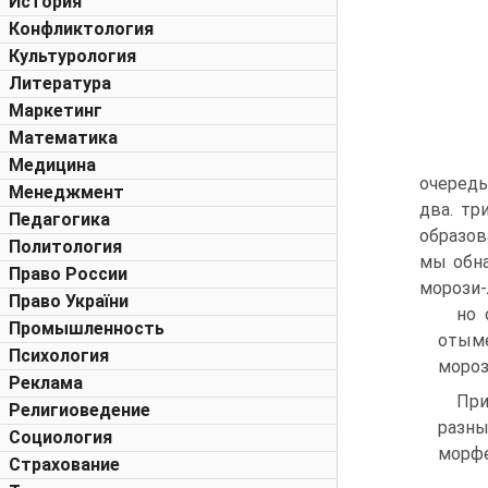
История
Конфликтология
Культурология
Литература
Маркетинг
Математика
Медицина
очередь
Менеджмент
два. тр
Педагогика
образов
Политология
мы обна
Право России
морози-
Право України
но 
Промышленность
отым
Психология
морози
Реклама
При
Религиоведение
разны
Социология
морф
Страхование