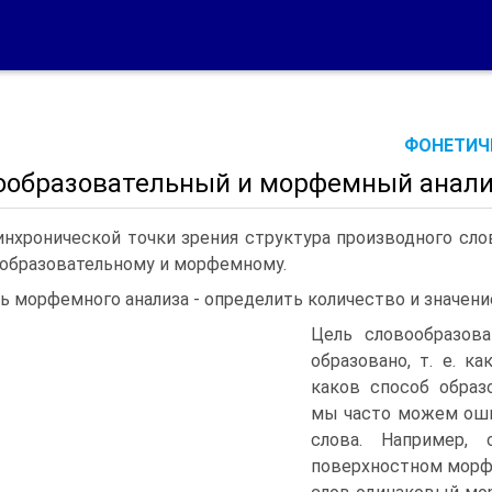
ФОНЕТИЧЕ
ообразовательный и морфемный анали
инхронической точки зрения структура производного сло
обра­зовательному и морфемному.
ь морфемного анализа - определить количество и значе­н
Цель словообразова
образовано, т. е. к
каков способ образо
мы часто можем оши
слова. Например, 
поверхностном морфе