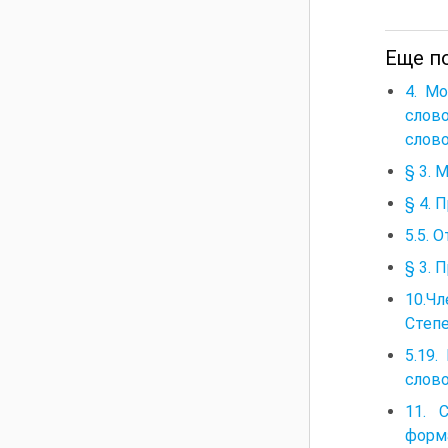
Еще п
4. М
слов
слово
§ 3. 
§ 4. 
5.5. 
§ 3. 
10.Ч
Степ
5.19.
слово
11. 
форм