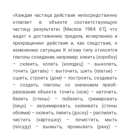
«Каждая частица действия непосредственно
отлагает в объек­те соответствующую
частицу результата» [Маслов 1984: 61], что
ведет к достижению предела, исчерпанию и
прекращению действия и, как след­ствие, к
изменению ситуации. К этому типу относятся
глаголы сози­дания, например: клеить (коробку)
– склеить, копать (колодец) – выко­пать,
точить (деталь) – выточить, шить (платье) –
сшить, строить (дом) – построить, создавать
– создать; глаголы со значением преоб­
разования объекта: точить (нож) – наточить,
белить (стены) – по­белить, гримировать
(лицо) – загримировать, оклеивать (стены
обоями) – оклеить, пилить (доску) – распилить,
чистить (картошку) – почис­тить, мыть
(посуду) – вымыть, промывать (рану) –