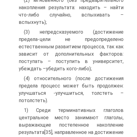
(2) мгновенного (без предварительного
накопления результата: нахо­дить – найти
что-либо случайно, вспыхивать –
вспыхнуть);
(3) непредсказуемого (достижение
предела-цели не предопределено
естественным развитием процесса, так как
зависит от дополнительных факторов:
поступать – поступить в университет,
убеждать –убедить кого-либо);
(4) относительного (после достижения
предела процесс может быть продолжен:
улучшаться -улучшиться, толстеть –
потолстеть).
1) Среди терминативных глаголов
центральное место занимают глаго­лы,
выражающие постепенное накопление
результата[35], направленное на достижение