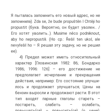
Я пыталась запомнить его новый адрес, но не
запомнила). Zda se, že bude propuštěn l Chtěji ho
propustit (букв. Вероятно, он будет уво­лен... /
Его хотят уволить...). Musime něco podniknout,
aby ho nepropustili. (Но ср.: Řešil ten ukol, ale
nevyřešil ho – Я решал эту задачу, но не решил
ее).
4) Предел может иметь относительный
характер [Гловинская 1982: 86; Бондарко
1986; 1996: 126] – его достижение не
предполагает исчерпание и прекращения
действия, например: Его состояние улучши­
лось и продолжает улучшаться; Цены на
бензин выросли и продолжа­ют расти. В этот
тип входят парные глаголы стареть –
постареть, слабеть – ослабеть,
повышать(ся) – повысить(ся) (о цене),