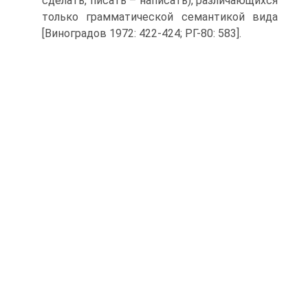
сделать, писать – написать), различающихся
только грамматической семантикой вида
[Виноградов 1972: 422-424; РГ-80: 583].