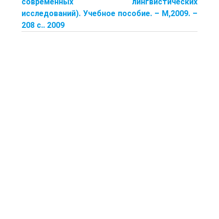
современных лингвистических
исследований). Учеб­ное пособие. – М,2009. –
208 с.. 2009