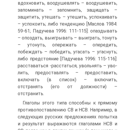
вдохновить, воодушев­лять – воодушевить,
запоминать – запомнить, защищать –
защитить, утешать – утешить, успокаивать
– успокоить; либо тенденцию [Маслов 1984:
59-61; Падучева 1996: 111-115]: опаздывать
– опоздать, выигрывать – выиграть, тонуть
– утонуть, опережать – опередить,
побеждать – победить, угасать – угаснуть;
либо предстояние [Па­дучева 1996: 115-116]:
расставаться -расстаться, увольнять – уво­
лить, предоставлять – предоставить,
включать (в список) – включить,
отстранять (его от должности) –
отстранить.
Глаголы этого типа способны к прямому
противопоставлению СВ и НСВ. Например, в
следующих русских предложениях попытка
и резуль­тат выражаются глаголами НСВ и