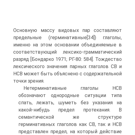
Основную массу видовых пар составляют
предельные (герминативные[34]) глаголы,
именно на этом ос­новании объединяемые в
соответствующий лексико-грамматический
раз­ряд [Бондарко 1971; РГ-80: 584]. Тождество
лексического значения парных глаголов СВ и
НСВ может быть объяснено с содержательной
точки зрения.
Нетерминативные глаголы НСВ
обозначают однородные ситуации типа
спать, лежать, шуметь без указания на
какой-нибудь предел протекания. В
семантической же структуре
герминативных глаголов как СВ, так и НСВ
представлен предел, на который действие