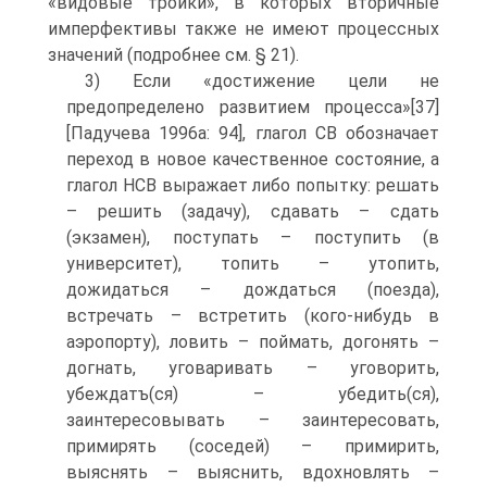
«видовые тройки», в которых вторичные
имперфективы так­же не имеют процессных
значений (подробнее см. § 21).
3) Если «достижение цели не
предопределено развитием процесса»[37]
[Падучева 1996а: 94], глагол СВ обозначает
переход в новое качествен­ное состояние, а
глагол НСВ выражает либо попытку: решать
– ре­шить (задачу), сдавать – сдать
(экзамен), поступать – поступить (в
университет), топить – утопить,
дожидаться – дождаться (поезда),
встречать – встретить (кого-нибудь в
аэропорту), ловить – поймать, догонять –
догнать, уговаривать – уговорить,
убеждатъ(ся) – убедить(ся),
заинтересовывать – заинтересовать,
примирять (соседей) – примирить,
выяснять – выяснить, вдохновлять –