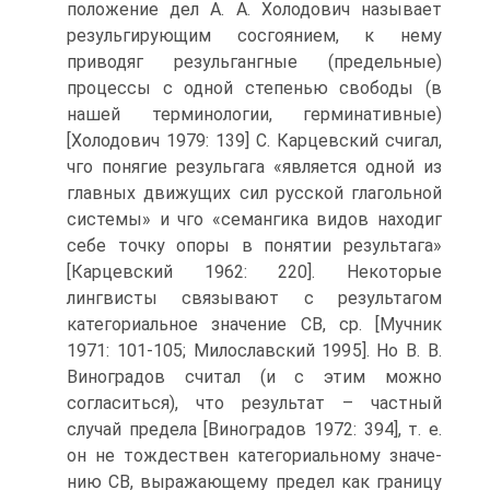
положение дел А. А. Холодович называет
резульгирующим сосгоянием, к нему
приводяг резульгангные (предельные)
процессы с одной степенью свободы (в
нашей терминологии, герминативные)
[Холодович 1979: 139] С. Карцевский счигал,
чго понягие резульгага «является одной из
главных движущих сил русской глагольной
системы» и чго «семангика видов находиг
себе точку опоры в понятии результага»
[Карцевский 1962: 220]. Некоторые
лингвисты связывают с результагом
категориальное значение СВ, ср. [Мучник
1971: 101-105; Милославский 1995]. Но В. В.
Виноградов считал (и с этим можно
согласиться), что результат – частный
случай пре­дела [Виноградов 1972: 394], т. е.
он не тождествен категориальному значе­
нию СВ, выражающему предел как границу