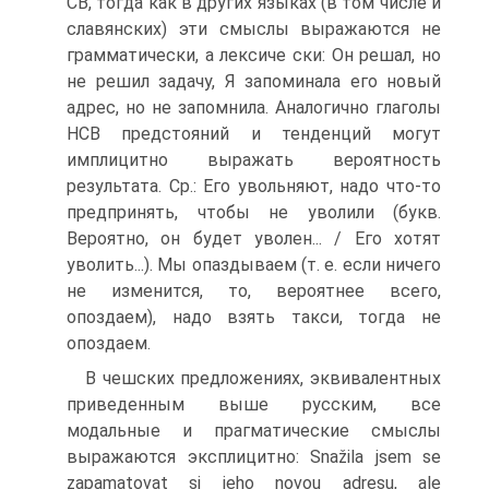
СВ, тогда как в других языках (в том числе и
славянских) эти смыслы выражаются не
грамматически, а лексиче ски: Он решал, но
не решил задачу, Я запоминала его новый
адрес, но не запомнила. Аналогично глаголы
НСВ предстояний и тенденций могут
имплицитно выражать вероятность
результата. Ср.: Его увольняют, надо что-то
предпринять, чтобы не уволили (букв.
Вероятно, он будет уволен... / Его хотят
уволить...). Мы опаздываем (т. е. если ничего
не изменится, то, вероятнее всего,
опоздаем), надо взять такси, тогда не
опоздаем.
В чешских предложениях, эквивалентных
приведенным выше русским, все
модальные и прагматические смыслы
выражаются эксплицитно: Snažila jsem se
zapamatovat si jeho novou adresu, ale