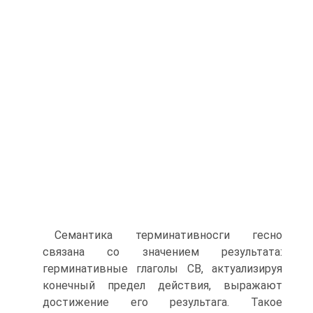
Семантика терминативносги гесно
связана со значением резуль­тата:
герминативные глаголы СВ, актуализируя
конечный предел дейст­вия, выражают
достижение его результага. Такое