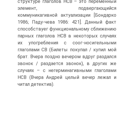
структуре глаголов НСВ – это переменный
элемент, подвергающийся
коммуникагивной актуализации [Бондарко
1986; Паду-чева 1986: 421]. Данный факт
способствуег функциональному сближе­нию
парных глаголов НСВ в некоторых случаях
их упогребления с соог-носигельными
глаголами СВ (Билеты покупал / купил мой
брат. Вчера поздно вечером вдруг раздался
звонок / раздается звонок), в других же
случаях – с негерминагивными глаголами
НСВ (Вчера Андрей целый вечер лежал и
читал детектив).