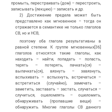
промыть, пере­страивать (дом) – перестроить,
записывать (лекцию) – записать и др.
2) Достижение предела может быть
представлено как мгновенное – тогда он
отражается в семантике не только глаголов
СВ, но и НСВ,
поэтому оба глагола результативны в
равной степени. К группе мгновенных[36]
глаголов относятся такие глаголы, как
находить – найти, попадать – попасть,
терять – потерять, пачкать(ся) –
выпачкать(ся), вязнуть – завязнуть,
вспыхивать – вспыхнуть, встречаться –
встре­титься (случайно), замечать –
заметить, заставать – застать, слу­чаться –
случиться, ошеломлять – ошеломить,
обнаруживать (пропав­шие вещи) –
обнаружить. Многие глаголы СВ данного