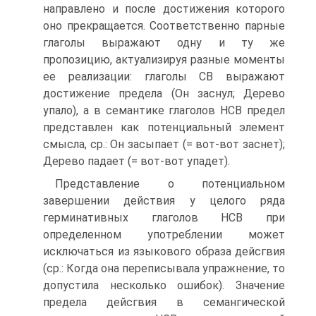
направлено и после достижения которого
оно прекращается. Соответственно парные
глаголы выражают одну и ту же
пропозицию, актуализируя разные моменты
ее реализации: глаголы СВ выражают
достижение предела (Он заснул; Дерево
упало), а в семантике глаголов НСВ предел
представлен как потенциальный элемент
смысла, ср.: Он засыпает (= вот-вот заснет);
Дерево падает (= вот-вот упадет).
Представление о потенциальном
завершении действия у целого ряда
герминативных глаголов НСВ при
определенном употреблении может
исключаться из языкового образа дейсгвия
(ср.: Когда она переписывала упражнение, то
допустила несколько ошибок). Значение
предела дейсг­вия в семангической