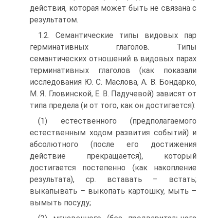
действия, которая может быть не связана с
результатом.
1.2. Семантические типы видовых пар
герминативных глаголов. Типы
семантических отношений в видовых парах
терминативных глаголов (как показали
исследования Ю. С. Маслова, А. В. Бондарко,
М. Я. Гловинской, Е. В. Падучевой) зависят от
типа предела (и от того, как он до­стигается):
(1) естественного (предполагаемого
естественным ходом развития собы­тий) и
абсолютного (после его достижения
действие прекращается), кото­рый
достигается постепенно (как накопление
результата), ср. вставать – встать;
выкапывать – выкопать картошку, мыть –
вымыть посуду;