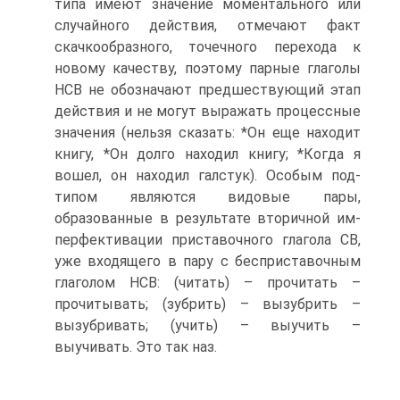
типа имеют зна­чение моментального или
случайного действия, отмечают факт
скачкооб­разного, точечного перехода к
новому качеству, поэтому парные глаголы
НСВ не обозначают предшествующий этап
действия и не могут выра­жать процессные
значения (нельзя сказать: *Он еще находит
книгу, *Он долго находил книгу; *Когда я
вошел, он находил галстук). Особым под­
типом являются видовые пары,
образованные в результате вторичной им-
перфективации приставочного глагола СВ,
уже входящего в пару с бес­приставочным
глаголом НСВ: (читать) – прочитать –
прочитывать; (зубрить) – вызубрить –
вызубривать; (учить) – выучить –
выучивать. Это так наз.